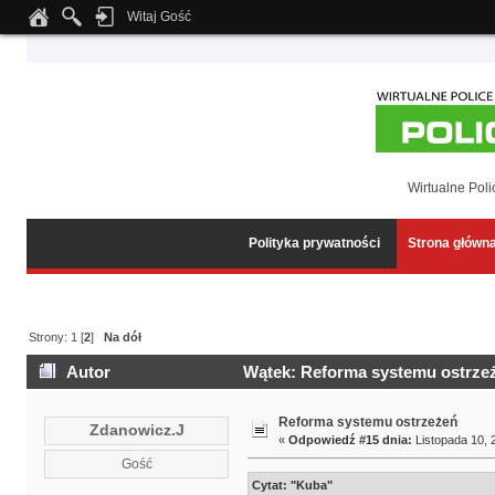
Witaj Gość
Notice
: Undefined index: tapatalk_body_hook in
/home/klient.dhosting.pl/wipmed
Wirtualne Poli
Polityka prywatności
Strona główn
Strony:
1
[
2
]
Na dół
Autor
Wątek: Reforma systemu ostrzeż
Reforma systemu ostrzeżeń
Zdanowicz.J
«
Odpowiedź #15 dnia:
Listopada 10, 
Gość
Cytat: "Kuba"