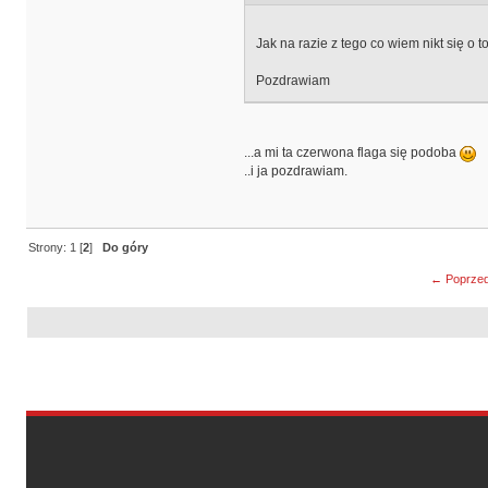
Jak na razie z tego co wiem nikt się o
Pozdrawiam
...a mi ta czerwona flaga się podoba
..i ja pozdrawiam.
Strony:
1
[
2
]
Do góry
← Poprzed