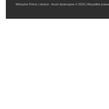
Wirtualne Police i okolice - forum dyskusyjne © 2026 | Wszystkie praw