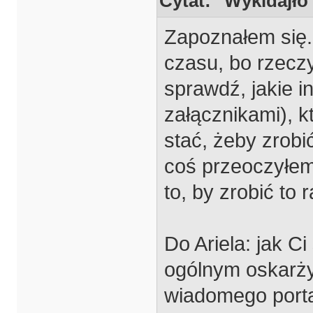
Cytat: "Wykidajło
Zapoznałem się.
czasu, bo rzecz
sprawdź, jakie i
załącznikami), k
stać, żeby zrobi
coś przeoczyłem
to, by zrobić to r
Do Ariela: jak C
ogólnym oskarży
wiadomego porta