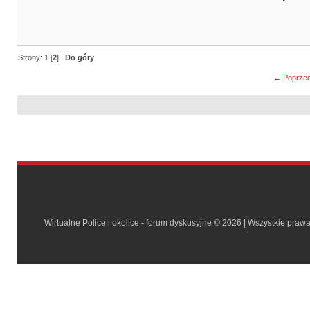
Strony:
1
[
2
]
Do góry
← Poprzed
Wirtualne Police i okolice - forum dyskusyjne © 2026 | Wszystkie praw