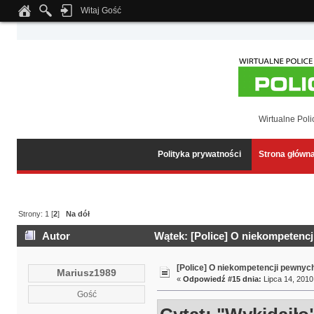
Witaj Gość
Notice
: Undefined index: tapatalk_body_hook in
/home/klient.dhosting.pl/wipmed
Wirtualne Poli
Polityka prywatności
Strona główn
Strony:
1
[
2
]
Na dół
Autor
Wątek: [Police] O niekompetencj
[Police] O niekompetencji pewnyc
Mariusz1989
«
Odpowiedź #15 dnia:
Lipca 14, 2010
Gość