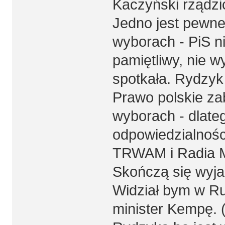
Kaczyński rządzi
Jedno jest pewne 
wyborach - PiS n
pamiętliwy, nie w
spotkała. Rydzyk
Prawo polskie z
wyborach - dlate
odpowiedzialności
TRWAM i Radia M
Skończą się wyjaz
Widział bym w R
minister Kempę. (