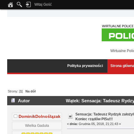
Witaj Gość
Notice
: Undefined index: tapatalk_body_hook in
/home/klient.dhosting.pl/wipmed
Wirtualne Poli
Polityka prywatności
Strona główn
Strony: [
1
]
Na dół
Autor
Wątek: Sensacja: Tadeusz Rydzyk
(Przeczytany 10684 razy)
Sensacja: Tadeusz Rydzyk założył 
DominikDolnoślązak
Koniec rządów PISu!!!
«
dnia:
Grudnia 05, 2018, 21:21:43 »
Wielka Gaduła