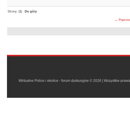
Strony: [
1
]
Do góry
← Poprzed
Wirtualne Police i okolice - forum dyskusyjne © 2026 | Wszystkie praw