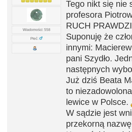
Tego nikt się ni
profesora Piotrow
RUCH PRAWDZI
Wiadomości: 558
Suponuję że czło
Płeć:
innymi: Macierew
pani Szydło. Jedn
następnych wybo
Już dziś Beata M
to niezadowolona
lewice w Polsce.
W sądzie jest wnio
przekorną nazwę 