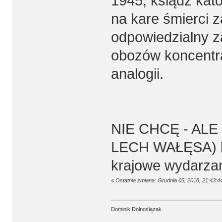
1945, ksiądz kato
na kare śmierci z
odpowiedzialny z
obozów koncentra
analogii.
NIE CHCĘ - ALE M
LECH WAŁĘSA) k
krajowe wydarzan
«
Ostatnia zmiana: Grudnia 05, 2018, 21:43:
Dominik Dolnoślązak