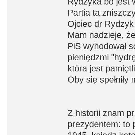
Rydzyka bo jest 
Partia ta zniszc
Ojciec dr Rydzyk 
Mam nadzieje, że
PiS wyhodował s
pieniędzmi "hydrę
która jest pamiętl
Oby się spełniły
Z historii znam p
prezydentem: to 