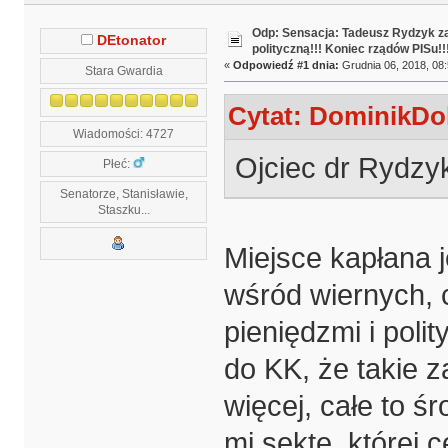
Odp: Sensacja: Tadeusz Rydzyk za
DEtonator
polityczną!!! Koniec rządów PISu!!
«
Odpowiedź #1 dnia:
Grudnia 06, 2018, 08:
Stara Gwardia
Cytat: DominikDol
Wiadomości: 4727
Ojciec dr Rydzyk
Płeć:
Senatorze, Stanisławie,
Staszku...
Miejsce kapłana je
wśród wiernych, 
pieniędzmi i pol
do KK, że takie 
więcej, całe to 
mi sektę, której