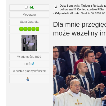
Odp: Sensacja: Tadeusz Rydzyk za
rbk
polityczną!!! Koniec rządów PISu!!
«
Odpowiedź #2 dnia:
Grudnia 06, 2018, 08:
Moderator
Stara Gwardia
Dla mnie przegięc
może wazeliny i
Wiadomości: 3879
Płeć:
wiecznie głodny króliczek