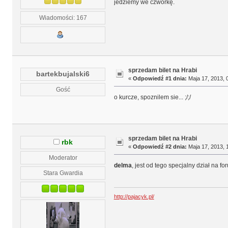
jedziemy we czwórkę.
Wiadomości: 167
sprzedam bilet na Hrabi
bartekbujalski6
«
Odpowiedź #1 dnia:
Maja 17, 2013, 
Gość
o kurcze, spoznilem sie... ;/;/
sprzedam bilet na Hrabi
rbk
«
Odpowiedź #2 dnia:
Maja 17, 2013, 
Moderator
delma
, jest od tego specjalny dział na fo
Stara Gwardia
http://pajacyk.pl/