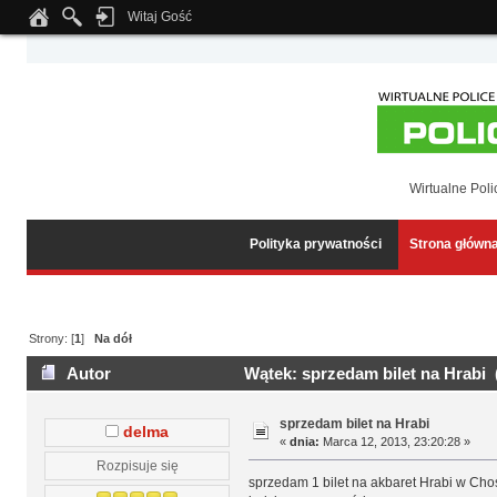
Witaj Gość
Notice
: Undefined index: tapatalk_body_hook in
/home/klient.dhosting.pl/wipmed
Wirtualne Poli
Polityka prywatności
Strona główn
Strony: [
1
]
Na dół
Autor
Wątek: sprzedam bilet na Hrabi 
sprzedam bilet na Hrabi
delma
«
dnia:
Marca 12, 2013, 23:20:28 »
Rozpisuje się
sprzedam 1 bilet na akbaret Hrabi w Chos