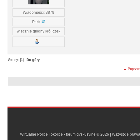
Wiadomości: 3879
Płeć:
wiecznie głodny króliczek
Strony: [
1
]
Do góry
← Poprzed
Wirtualne Police i okolice - forum dyskusyjne © 2026 | Wszystkie praw