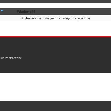
ń
Wiadomość
Użytkownik nie dodał jeszcze żadnych załączników.
rawa zastrzeżone