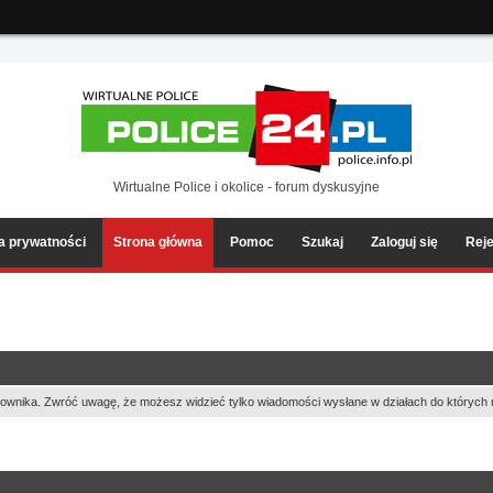
ia2/forum/Sources/Load.php(2501) : eval()'d code
on line
199
Wirtualne Police i okolice - forum dyskusyjne
ka prywatności
Strona główna
Pomoc
Szukaj
Zaloguj się
Reje
ownika. Zwróć uwagę, że możesz widzieć tylko wiadomości wysłane w działach do których 