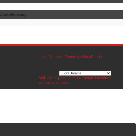
Opublikowany
Lucid Dreams - Theme by LinuxPanda
SMF 2.0.19
SMF © 2014
Simple Machines
|
,
XHTML
RSS
WAP2