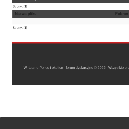
Strony: [
1
]
Nazwa pliku
Pobra
Strony: [
1
]
Wirtualne Police i okolice - forum dyskusyjne © 2026 | Wszystkie p