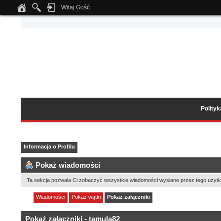
Witaj Gość
Notice
: Undefined index: tapatalk_body_hook in
/home/klient.dhosting.pl/wipmed
Polity
Informacja o Profilu
Pokaż wiadomości
Ta sekcja pozwala Ci zobaczyć wszystkie wiadomości wysłane przez tego użytk
Wiadomości
Pokaż wątki
Pokaż załączniki
Pokaż załączniki - tamula82