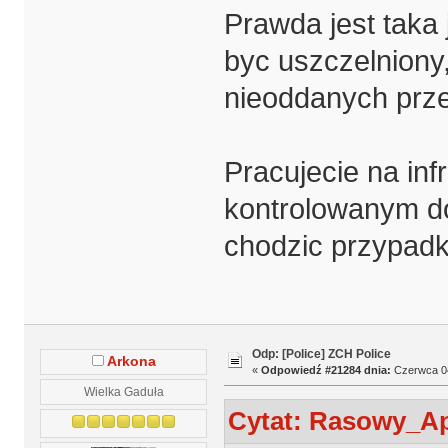
Prawda jest taka 
byc uszczelniony
nieoddanych prz
Pracujecie na infr
kontrolowanym d
chodzic przypadko
Odp: [Police] ZCH Police
Arkona
«
Odpowiedź #21284 dnia:
Czerwca 04
Wielka Gaduła
Cytat: Rasowy_Ap