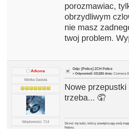
porozmawiac, tylko
obrzydliwym czlo
nie masz zadnego
twoj problem. Wyp
Odp: [Police] ZCH Police
Arkona
«
Odpowiedź #21282 dnia:
Czerwca 04
Wielka Gaduła
Nowe przepustki 
trzeba... 🤦
Wiadomości: 714
Strzeż się ludzi, którzy powiększają swój m
Natury.