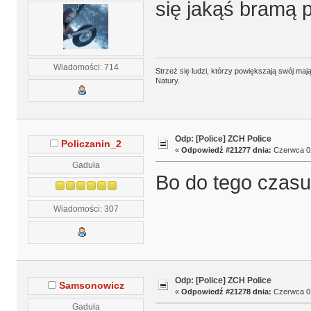
się jakąś bramą p
Wiadomości: 714
Strzeż się ludzi, którzy powiększają swój m
Natury.
Odp: [Police] ZCH Police
Policzanin_2
«
Odpowiedź #21277 dnia:
Czerwca 02
Gaduła
Bo do tego czasu,
Wiadomości: 307
Odp: [Police] ZCH Police
Samsonowicz
«
Odpowiedź #21278 dnia:
Czerwca 02
Gaduła