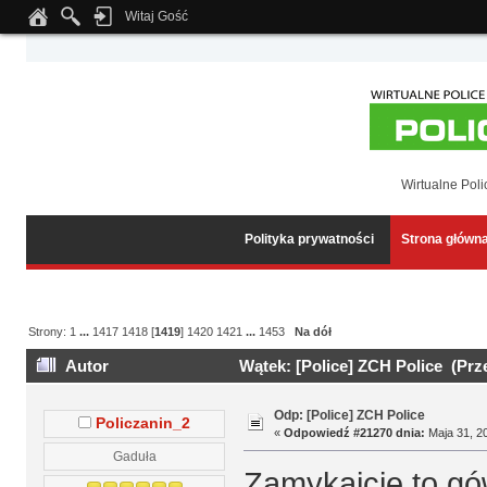
Witaj Gość
Notice
: Undefined index: tapatalk_body_hook in
/home/klient.dhosting.pl/wipmed
Wirtualne Poli
Polityka prywatności
Strona główn
Strony:
1
...
1417
1418
[
1419
]
1420
1421
...
1453
Na dół
Autor
Wątek: [Police] ZCH Police (Prz
Odp: [Police] ZCH Police
Policzanin_2
«
Odpowiedź #21270 dnia:
Maja 31, 20
Gaduła
Zamykajcie to gó