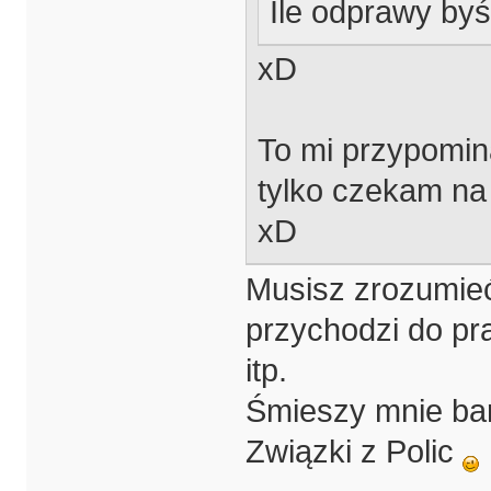
Ile odprawy byś
xD
To mi przypomina
tylko czekam na
xD
Musisz zrozumieć
przychodzi do pra
itp.
Śmieszy mnie bard
Związki z Polic