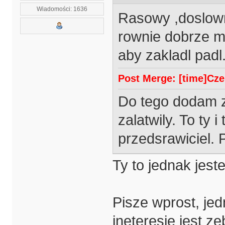
Wiadomości: 1636
Rasowy ,doslowni
rownie dobrze m
aby zakladl padl
Post Merge: [time]Czer
Do tego dodam ze
zalatwily. To ty i
przedsrawiciel.
Ty to jednak jest
Pisze wprost, je
ineteresie jest ze