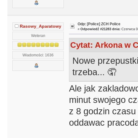
Odp: [Police] ZCH Police
Rasowy_Aparatowy
«
Odpowiedź #21283 dnia:
Czerwca 04
Weteran
Cytat: Arkona w C
Wiadomości: 1636
Nowe przepustki
trzeba... 🤦
Ale jak zakladowc
minut swojego cz
z 8 godzin czasu 
oddawac pracod