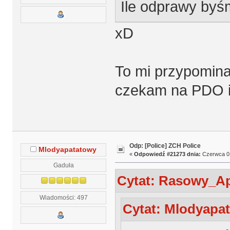
Ile odprawy byśm
xD
To mi przypomina 
czekam na PDO i
Odp: [Police] ZCH Police
Mlodyapatatowy
«
Odpowiedź #21273 dnia:
Czerwca 01
Gaduła
Cytat: Rasowy_Ap
Wiadomości: 497
Cytat: Mlodyapat