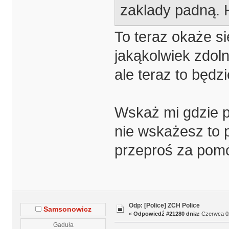
zaklady padną. H
To teraz okaże si
jakąkolwiek zdol
ale teraz to będzi
Wskaż mi gdzie pi
nie wskażesz to 
przeproś za pomó
Odp: [Police] ZCH Police
Samsonowicz
«
Odpowiedź #21280 dnia:
Czerwca 02
Gaduła