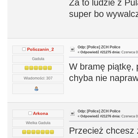
Za to ludzie z Pu
super bo wywal
Odp: [Police] ZCH Police
Policzanin_2
«
Odpowiedź #21275 dnia:
Czerwca 02
Gaduła
W bramę piątkę, p
chyba nie napraw
Wiadomości: 307
Odp: [Police] ZCH Police
Arkona
«
Odpowiedź #21276 dnia:
Czerwca 02
Wielka Gaduła
Przecież chcesz 