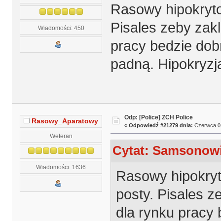
Rasowy hipokryto
Pisales zeby zaklad
Wiadomości: 450
pracy bedzie dobr
padną. Hipokryzja
Odp: [Police] ZCH Police
Rasowy_Aparatowy
«
Odpowiedź #21279 dnia:
Czerwca 02
Weteran
Cytat: Samsonowi
Wiadomości: 1636
Rasowy hipokryt
posty. Pisales zeb
dla rynku pracy 