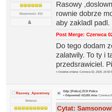
Rasowy ,doslownie
rownie dobrze mo
Wiadomości: 450
aby zakladl padl.
Post Merge: Czerwca 02
Do tego dodam ze
zalatwily. To ty i 
przedsrawiciel. 
«
Ostatnia zmiana: Czerwca 02, 2026, 16:50
Odp: [Police] ZCH Police
Rasowy_Aparatowy
«
Odpowiedź #21281 dnia:
Czerwca 02
Weteran
Cytat: Samsonowi