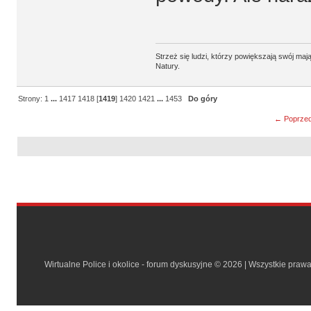
Strzeż się ludzi, którzy powiększają swój m
Natury.
Strony:
1
...
1417
1418
[
1419
]
1420
1421
...
1453
Do góry
← Poprzed
Wirtualne Police i okolice - forum dyskusyjne © 2026 | Wszystkie praw