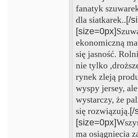
fanatyk szuware
dla siatkarek..
[/s
[size=0px]
Szuwa
ekonomiczną ma
się jasność. Rol
nie tylko ,drożs
rynek zleją produ
wyspy jersey, al
wystarczy, że pa
się rozwiązują.
[/
[size=0px]
Wszys
ma osiągniecia 