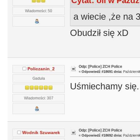
Cytat: oli w Paźdz
Wiadomości: 50
a wiecie ,że na 
Obudził się xD
Odp: [Police] ZCH Police
Policzanin_2
«
Odpowiedź #18691 dnia:
Październik
Gaduła
Uśmiechamy się.
Wiadomości: 307
Odp: [Police] ZCH Police
Wodnik Szuwarek
«
Odpowiedź #18692 dnia:
Październik