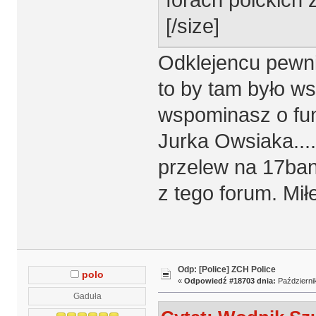
[/size]
Odklejencu pewni
to by tam było ws
wspominasz o fu
Jurka Owsiaka....
przelew na 17bani
z tego forum. Mi
Odp: [Police] ZCH Police
polo
«
Odpowiedź #18703 dnia:
Październik
Gaduła