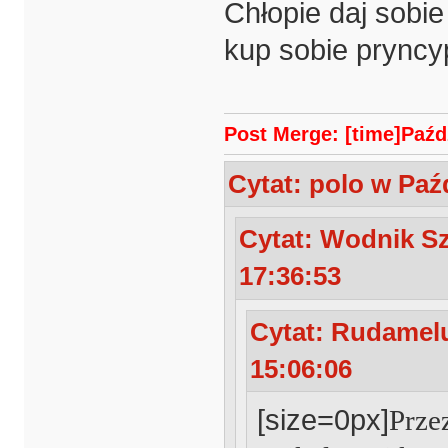
Chłopie daj sobie
kup sobie pryncyp
Post Merge: [time]Paźdz
Cytat: polo w Paźd
Cytat: Wodnik Sz
17:36:53
Cytat: Rudamelu
15:06:06
[size=0px]
Prze