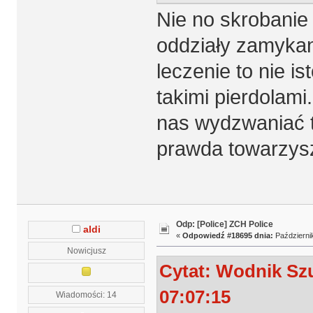
Nie no skrobanie 
oddziały zamyka
leczenie to nie i
takimi pierdolam
nas wydzwaniać ta
prawda towarzys
Odp: [Police] ZCH Police
aldi
«
Odpowiedź #18695 dnia:
Październik
Nowicjusz
Cytat: Wodnik Szu
07:07:15
Wiadomości: 14