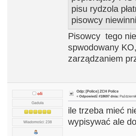
pisu rydzola płat
pisowcy niewinni
Pisowcy tego nie 
spwodowany KO, 
zarządzaniem prz
Odp: [Police] ZCH Police
oli
«
Odpowiedź #18697 dnia:
Październik
Gaduła
ile trzeba mieć n
wypisywać ale do
Wiadomości: 238