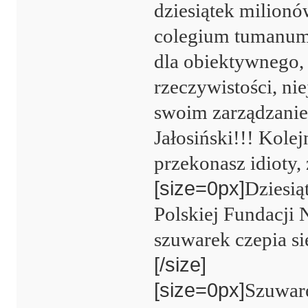
dziesiątek milionó
colegium tumanum 
dla obiektywnego, 
rzeczywistości, ni
swoim zarządzanie
Jałosiński!!! Kolej
przekonasz idioty, ż
[size=0px]
Dziesią
Polskiej Fundacji 
szuwarek czepia si
[/size]
[size=0px]
Szuware