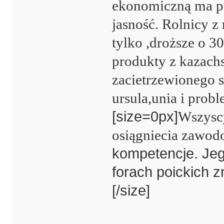
ekonomiczną ma p
jasność. Rolnicy z
tylko ,droższe o 3
produkty z kazachst
zacietrzewionego s
ursula,unia i prob
[size=0px]
Wszyscy
osiągniecia zawod
kompetencje. Jeg
forach poickich z
[/size]