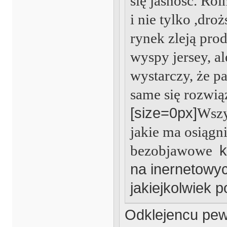
się jasność. Ro
i nie tylko ,dro
rynek zleją prod
wyspy jersey, a
wystarczy, że pa
same się rozwią
[size=0px]
Wszy
jakie ma osiągn
bezobjawowe
k
na inernetowyc
jakiejkolwiek po
Odklejencu pew