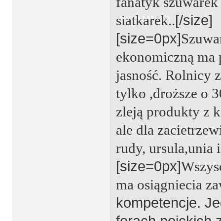
fanatyk szuwarek 
siatkarek..
[/size]
[size=0px]
Szuwar
ekonomiczną ma p
jasność. Rolnicy 
tylko ,droższe o 
zleją produkty z k
ale dla zacietrze
rudy, ursula,unia
[size=0px]
Wszysc
ma osiągniecia z
kompetencje. Je
forach poickich 