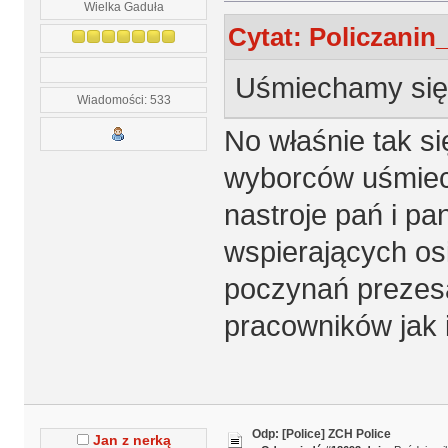
Wielka Gaduła
Cytat: Policzanin_
Uśmiechamy się
Wiadomości: 533
No właśnie tak si
wyborców uśmiech
nastroje pań i p
wspierających os
poczynań prezesa
pracowników jak i
Odp: [Police] ZCH Police
Jan z nerką