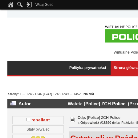
Witaj Gość
Notice
: Undefined index: tapatalk_body_hook in
/home/klient.dhosting.pl/wipmed
Wirtualne Poli
Polityka prywatności
Strona główn
Strony:
1
...
1245
1246
[
1247
]
1248
1249
...
1452
Na dół
Autor
Wątek: [Police] ZCH Police (Prz
Odp: [Police] ZCH Police
rebeliant
«
Odpowiedź #18690 dnia:
Październik
Stały bywalec