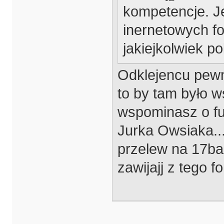
kompetencje. Je
inernetowych f
jakiejkolwiek pol
Odklejencu pewn
to by tam było w
wspominasz o fu
Jurka Owsiaka...
przelew na 17ban
zawijajj z tego 