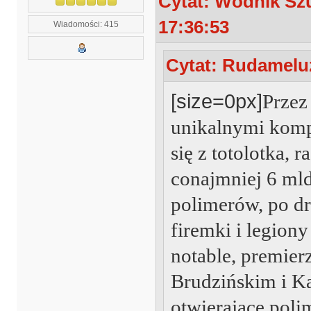
Cytat: Wodnik Szu
17:36:53
Wiadomości: 415
Cytat: Rudameluz
[size=0px]
Przez
unikalnymi kom
się z totolotka, 
conajmniej 6 mld
polimerów, po dr
firemki i legion
notable, premier
Brudzińskim i Ka
otwierające poli