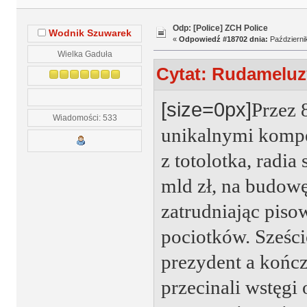
Odp: [Police] ZCH Police
Wodnik Szuwarek
«
Odpowiedź #18702 dnia:
Październik
Wielka Gaduła
Cytat: Rudameluzy
[size=0px]
Przez 
Wiadomości: 533
unikalnymi komp
z totolotka, radi
mld zł, na budowę
zatrudniając pisow
pociotków. Sześci
prezydent a końc
przecinali wstęgi 