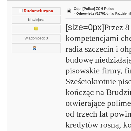
Odp: [Police] ZCH Police
Rudameluzyna
«
Odpowiedź #18701 dnia:
Październik
Nowicjusz
[size=0px]
Przez 8
kompetencjami che
Wiadomości: 3
radia szczecin i o
budowę niedziałaj
pisowskie firmy, f
Sześciokrotnie pis
kończąc na Brudzi
otwierające polim
od trzech lat powin
kredytów rosną, ko