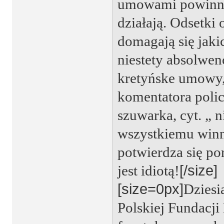
umowami powinny o
działają. Odsetki
domagają się jaki
niestety absolwe
kretyńske umowy,
komentatora polic
szuwarka, cyt. „ 
wszystkiemu winny
potwierdza się por
jest idiotą!
[/size]
[size=0px]
Dziesi
Polskiej Fundacji