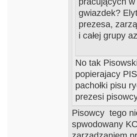
pracujących w
gwiazdek? Ely
prezesa, zarz
i całej grupy a
No tak Pisowski
popierajacy PIS
pachołki pisu ry
prezesi pisowcy
Pisowcy tego nie
spwodowany KO,
zarządzaniem pr