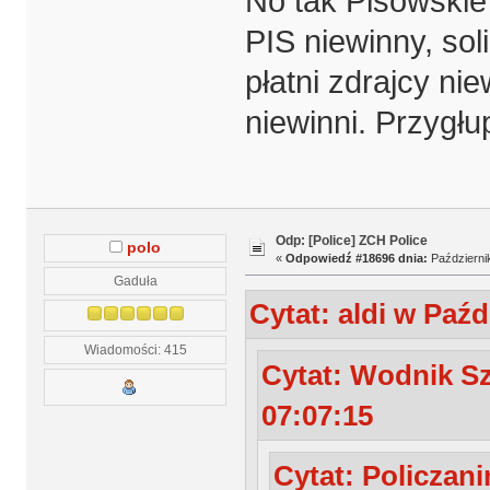
No tak Pisowskie 
PIS niewinny, sol
płatni zdrajcy ni
niewinni. Przygłu
Odp: [Police] ZCH Police
polo
«
Odpowiedź #18696 dnia:
Październik
Gaduła
Cytat: aldi w Paźd
Wiadomości: 415
Cytat: Wodnik Sz
07:07:15
Cytat: Policzani