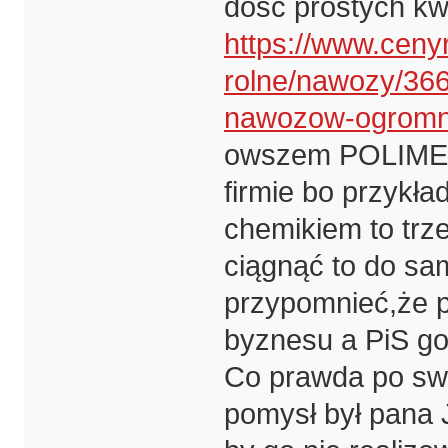
dość prostych kwe
https://www.cenyr
rolne/nawozy/366
nawozow-ogromne
owszem POLIMERY
firmie bo przyk
chemikiem to trz
ciągnąć to do s
przypomnieć,że p
byznesu a PiS go 
Co prawda po sw
pomysł był pana 