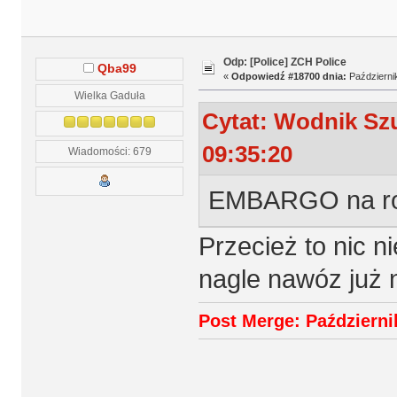
Odp: [Police] ZCH Police
Qba99
«
Odpowiedź #18700 dnia:
Październik
Wielka Gaduła
Cytat: Wodnik Szu
09:35:20
Wiadomości: 679
EMBARGO na rosy
Przecież to nic n
nagle nawóz już ni
Post Merge: Październik