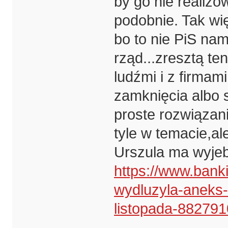
by go nie realizo
podobnie. Tak wi
bo to nie PiS na
rząd...zresztą te
ludźmi i z firmami
zamknięcia albo s
proste rozwiązan
tyle w temacie,a
Urszula ma wyjeb
https://www.bank
wydluzyla-aneks
listopada-882791