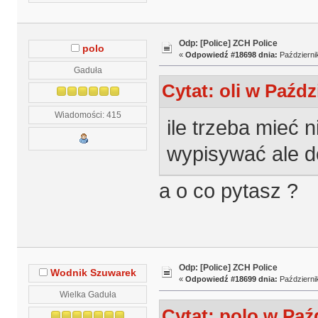
Odp: [Police] ZCH Police
polo
«
Odpowiedź #18698 dnia:
Październik
Gaduła
Cytat: oli w Paźdz
Wiadomości: 415
ile trzeba mieć 
wypisywać ale d
a o co pytasz ?
Odp: [Police] ZCH Police
Wodnik Szuwarek
«
Odpowiedź #18699 dnia:
Październik
Wielka Gaduła
Cytat: polo w Paźd