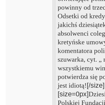
powinny od trzech
Odsetki od kredy
jakichś dziesiąte
absolwenci cole
kretyńske umowy
komentatora poli
szuwarka, cyt. „
wszystkiemu winn
potwierdza się po
jest idiotą!
[/size]
[size=0px]
Dzies
Polskiej Fundacj