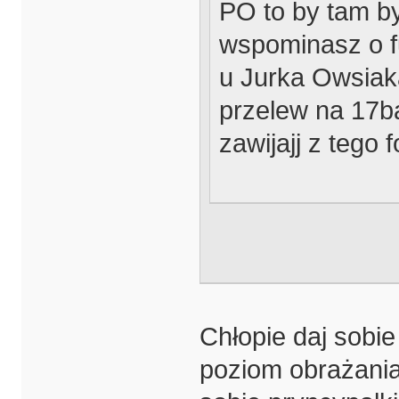
PO to by tam by
wspominasz o f
u Jurka Owsiaka
przelew na 17ba
zawijajj z tego
Chłopie daj sobie
poziom obrażania