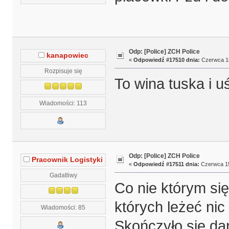
Odp: [Police] ZCH Police
kanapowiec
«
Odpowiedź #17510 dnia:
Czerwca 15
Rozpisuje się
To wina tuska i u
Wiadomości: 113
Odp: [Police] ZCH Police
Pracownik Logistyki
«
Odpowiedź #17511 dnia:
Czerwca 15
Gadatliwy
Co nie którym się 
których leżeć nic
Wiadomości: 85
Skończyło się da