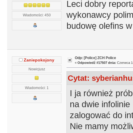
Leci dobry repor
wykonawcy polim
Wiadomości: 450
budowę olefins w
Odp: [Police] ZCH Police
Zaniepokojony
«
Odpowiedź #17507 dnia:
Czerwca 14
Nowicjusz
Cytat: syberianhu
Wiadomości: 1
I ja również pr
na dwie infolini
zalogować do int
Nie mamy możliw