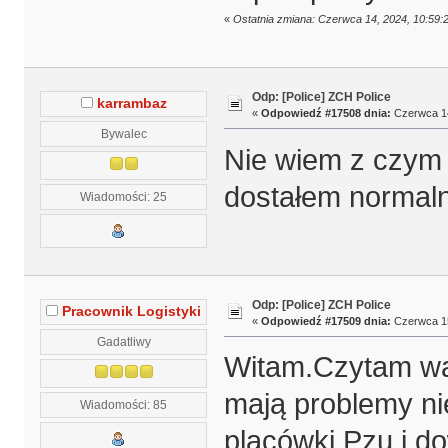
«
Ostatnia zmiana: Czerwca 14, 2024, 10:59:
Odp: [Police] ZCH Police
karrambaz
«
Odpowiedź #17508 dnia:
Czerwca 14
Bywalec
Nie wiem z czym 
dostałem normaln
Wiadomości: 25
Odp: [Police] ZCH Police
Pracownik Logistyki
«
Odpowiedź #17509 dnia:
Czerwca 15
Gadatliwy
Witam.Czytam was
mają problemy ni
Wiadomości: 85
placówki Pzu i d