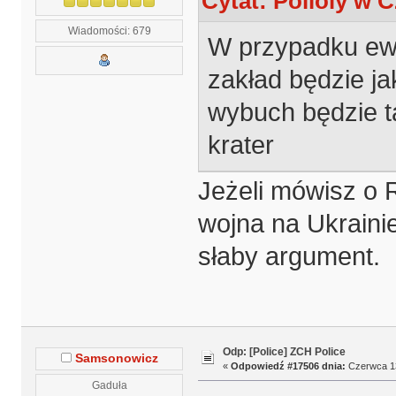
Cytat: Polioly w C
Wiadomości: 679
W przypadku ewe
zakład będzie j
wybuch będzie ta
krater
Jeżeli mówisz o R
wojna na Ukrain
słaby argument.
Odp: [Police] ZCH Police
Samsonowicz
«
Odpowiedź #17506 dnia:
Czerwca 13
Gaduła