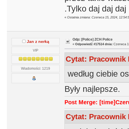
.Tylko daj daj daj 
«
Ostatnia zmiana: Czerwca 15, 2024, 12:54:
Odp: [Police] ZCH Police
Jan z nerką
«
Odpowiedź #17514 dnia:
Czerwca 15
VIP
Cytat: Pracownik 
Wiadomości: 1219
według ciebie os
Były najlepsze.
Post Merge: [time]Czerw
Cytat: Pracownik 