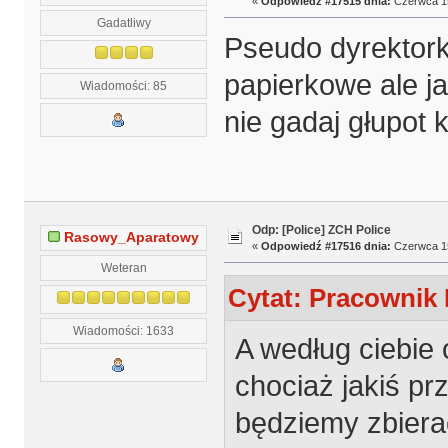
«
Odpowiedź #17515 dnia:
Czerwca 15
Gadatliwy
Pseudo dyrektork
papierkowe ale j
Wiadomości: 85
nie gadaj głupot 
Odp: [Police] ZCH Police
Rasowy_Aparatowy
«
Odpowiedź #17516 dnia:
Czerwca 15
Weteran
Cytat: Pracownik 
Wiadomości: 1633
A według ciebie 
chociaż jakiś pr
będziemy zbierać