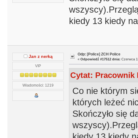
wszyscy).Przeglą
kiedy 13 kiedy na
Odp: [Police] ZCH Police
Jan z nerką
«
Odpowiedź #17512 dnia:
Czerwca 15
VIP
Cytat: Pracownik 
Wiadomości: 1219
Co nie którym się
których leżeć nic
Skończyło się d
wszyscy).Przeglą
kiedy 13 kiedy n