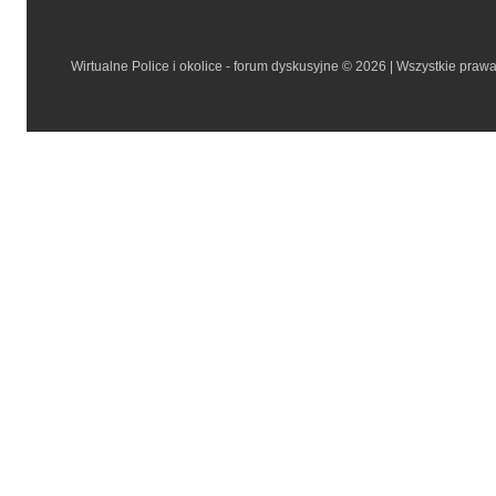
Wirtualne Police i okolice - forum dyskusyjne © 2026 | Wszystkie praw