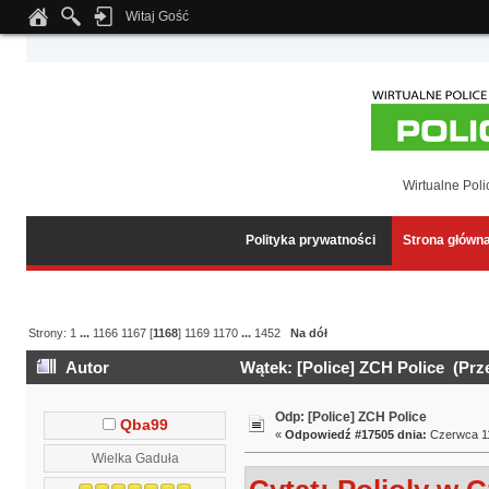
Witaj Gość
Notice
: Undefined index: tapatalk_body_hook in
/home/klient.dhosting.pl/wipmed
Wirtualne Poli
Polityka prywatności
Strona główn
Strony:
1
...
1166
1167
[
1168
]
1169
1170
...
1452
Na dół
Autor
Wątek: [Police] ZCH Police (Prz
Odp: [Police] ZCH Police
Qba99
«
Odpowiedź #17505 dnia:
Czerwca 11
Wielka Gaduła