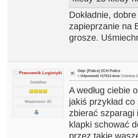
Dokładnie, dobre
zapieprzanie na 
grosze. Uśmiechn
Odp: [Police] ZCH Police
Pracownik Logistyki
«
Odpowiedź #17513 dnia:
Czerwca 15
Gadatliwy
A według ciebie o
jakiś przykład c
Wiadomości: 85
zbierać szparagi i
klapki schować do
przez takie wasze 