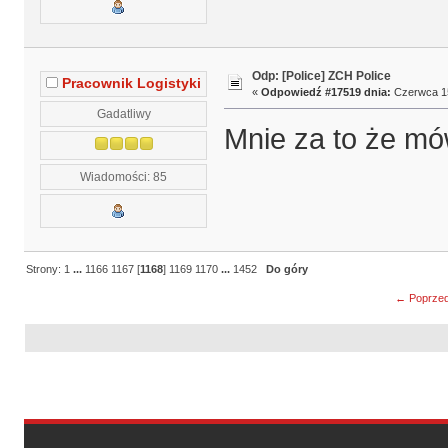
Odp: [Police] ZCH Police
Pracownik Logistyki
«
Odpowiedź #17519 dnia:
Czerwca 15
Gadatliwy
Mnie za to że mó
Wiadomości: 85
Strony:
1
...
1166
1167
[
1168
]
1169
1170
...
1452
Do góry
← Poprzed