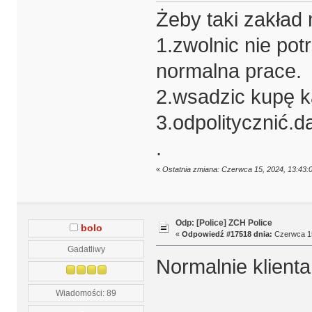
Żeby taki zakład 
1.zwolnic nie pot
normalna prace.
2.wsadzic kupę k
3.odpolitycznić.d
.
«
Ostatnia zmiana: Czerwca 15, 2024, 13:43:
Odp: [Police] ZCH Police
bolo
«
Odpowiedź #17518 dnia:
Czerwca 15
Gadatliwy
Normalnie klienta
Wiadomości: 89