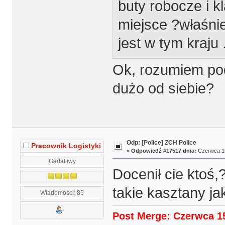
buty robocze i k
miejsce ?właśnie
jest w tym kraju 
Ok, rozumiem pode
dużo od siebie?
Odp: [Police] ZCH Police
Pracownik Logistyki
«
Odpowiedź #17517 dnia:
Czerwca 15
Gadatliwy
Docenił cie ktoś,
takie kasztany ja
Wiadomości: 85
Post Merge: Czerwca 15