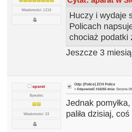
Cytat: aparat w Si
Wiadomości: 1219
Huczy i wydaje s
Policach napsuj
chociaż podatki 
Jeszcze 3 miesią
Odp: [Police] ZCH Police
aparat
«
Odpowiedź #16255 dnia:
Sierpnia 08
Bywalec
Jednak pomyłka, 
paliła dzisiaj, co
Wiadomości: 33