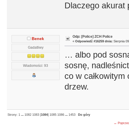
Dlaczego akurat
Odp: [Police] ZCH Police
Benek
«
Odpowiedź #16259 dnia:
Sierpnia 09
Gadatliwy
… albo pod sosną,
sosnę, nadleśnic
Wiadomości: 93
co w całkowitym 
drzew.
Strony:
1
...
1082
1083
[
1084
]
1085
1086
...
1453
Do góry
← Poprzed