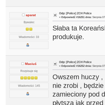
Odp: [Police] ZCH Police
aparat
«
Odpowiedź #16251 dnia:
Sierpnia 07
Bywalec
Słaba ta Koreańs
produkuje.
Wiadomości: 33
Odp: [Police] ZCH Police
Maciuś
«
Odpowiedź #16252 dnia:
Sierpnia 07
Rozpisuje się
Owszem huczy , b
nie zrobi , będzi
Wiadomości: 145
zamieciony pod d
płytsza jak prze