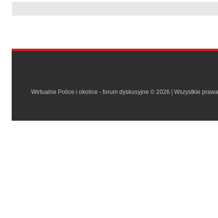
Wirtualne Police i okolice - forum dyskusyjne © 2026 | Wszystkie praw