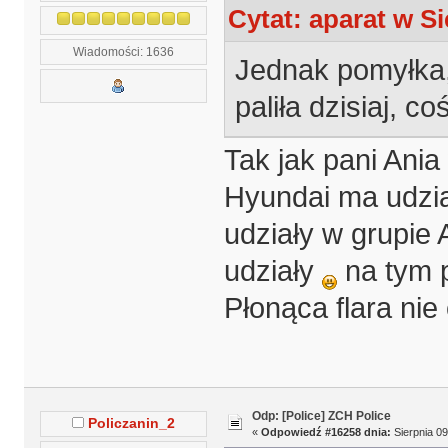
Cytat: aparat w Si
Wiadomości: 1636
Jednak pomyłka,
paliła dzisiaj, c
Tak jak pani Ania
Hyundai ma udzia
udziały w grupie
udziały
na tym p
Płonąca flara nie
Odp: [Police] ZCH Police
Policzanin_2
«
Odpowiedź #16258 dnia:
Sierpnia 09