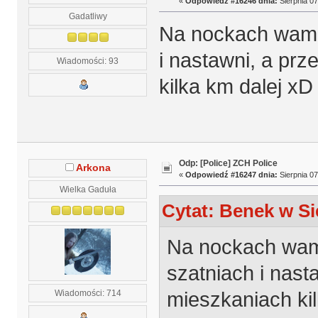
«
Odpowiedź #16246 dnia:
Sierpnia 07
Gadatliwy
Na nockach wam 
i nastawni, a pr
Wiadomości: 93
kilka km dalej xD
Odp: [Police] ZCH Police
Arkona
«
Odpowiedź #16247 dnia:
Sierpnia 07
Wielka Gaduła
Cytat: Benek w Si
Na nockach wam
szatniach i nas
mieszkaniach ki
Wiadomości: 714