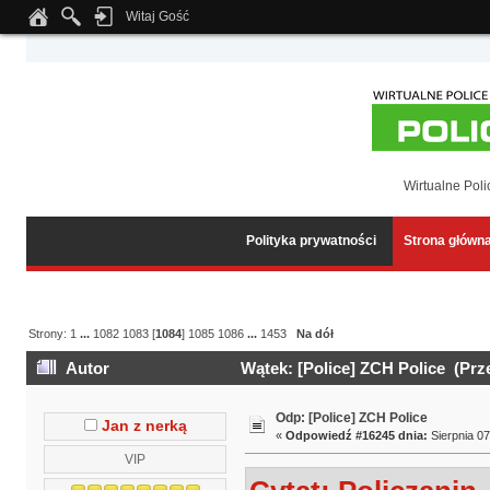
Witaj Gość
Notice
: Undefined index: tapatalk_body_hook in
/home/klient.dhosting.pl/wipmed
Wirtualne Poli
Polityka prywatności
Strona główn
Strony:
1
...
1082
1083
[
1084
]
1085
1086
...
1453
Na dół
Autor
Wątek: [Police] ZCH Police (Prz
Odp: [Police] ZCH Police
Jan z nerką
«
Odpowiedź #16245 dnia:
Sierpnia 07
VIP