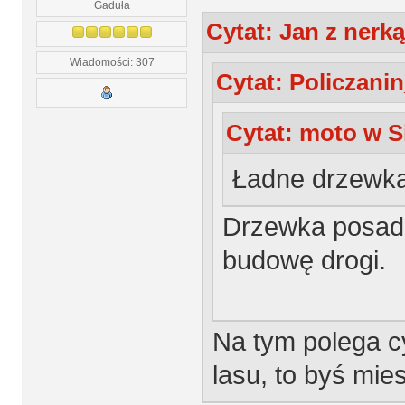
Gaduła
Cytat: Jan z nerką
Wiadomości: 307
Cytat: Policzanin
Cytat: moto w Si
Ładne drzewka
Drzewka posadzi
budowę drogi.
Na tym polega cy
lasu, to byś mie