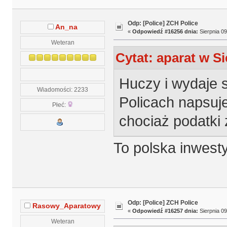
Odp: [Police] ZCH Police
An_na
«
Odpowiedź #16256 dnia:
Sierpnia 09
Weteran
Cytat: aparat w Si
Huczy i wydaje s
Wiadomości: 2233
Policach napsuj
Płeć:
chociaż podatki 
To polska inwesty
Odp: [Police] ZCH Police
Rasowy_Aparatowy
«
Odpowiedź #16257 dnia:
Sierpnia 09
Weteran