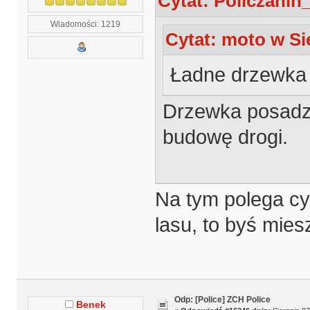
Cytat: Policzanin_
Wiadomości: 1219
Cytat: moto w Sie
Ładne drzewka 
Drzewka posadzil
budowę drogi.
Na tym polega cyw
lasu, to byś mies
Odp: [Police] ZCH Police
Benek