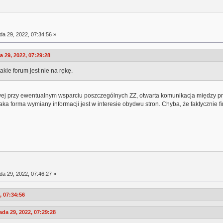
da 29, 2022, 07:34:56 »
 29, 2022, 07:29:28
akie forum jest nie na rękę.
owej przy ewentualnym wsparciu poszczególnych ZZ, otwarta komunikacja między
a forma wymiany informacji jest w interesie obydwu stron. Chyba, że faktycznie firm
da 29, 2022, 07:46:27 »
, 07:34:56
da 29, 2022, 07:29:28