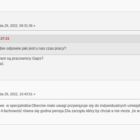
da 29, 2022, 09:31:36 »
:27:21
ie odpowie jaki jest u nas czas pracy?
owani są pracownicy Gaps?
ać.
da 29, 2022, 10:43:51 »
we w specjalistów.Obecnie mało uwagi przywiązuje się do indywidualnych umiejętn
 A fachowość równa się godna pensja.Dla zarządu który by chciał a nie może ,że 