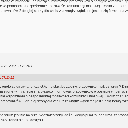
tronę w intranecie i na bieżąco informować pracowników o postępie w różnych spra
 wspominam o bezpośredniej możliwości komunikacji mailowej... Moim zdaniem, wi
racowników. Z drugiej strony dla wielu z zewnątrz wątek ten jest niezłą formą rozry
da 29, 2022, 07:29:28 »
, 07:23:15
j w ogóle są omawiane, czy G.A. nie stać, by założyć pracownikom jakieś forum? Dzi
 stronę w intranecie i na bieżąco informować pracowników o postępie w różnych sp
ie wspominam o bezpośredniej możliwości komunikacji mailowej... Moim zdaniem, 
 pracowników. Z drugiej strony dla wielu z zewnątrz wątek ten jest niezłą formą roz
kie forum jest nie na rękę. Widziałeś żeby ktoś tu kiedyś pisał "super firma, zaprasz
o 90% roboli nie ma dostępu