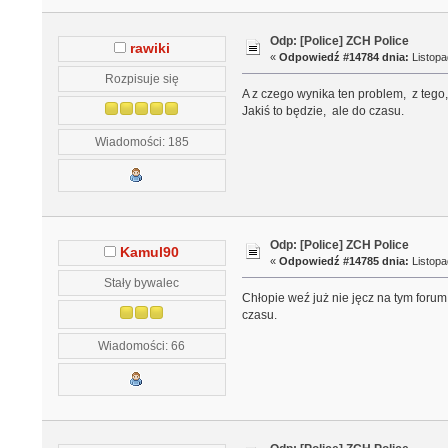
Odp: [Police] ZCH Police
rawiki
«
Odpowiedź #14784 dnia:
Listopa
Rozpisuje się
A z czego wynika ten problem, z tego, 
Jakiś to będzie, ale do czasu.
Wiadomości: 185
Odp: [Police] ZCH Police
Kamul90
«
Odpowiedź #14785 dnia:
Listopa
Stały bywalec
Chłopie weź już nie jęcz na tym forum,
czasu.
Wiadomości: 66