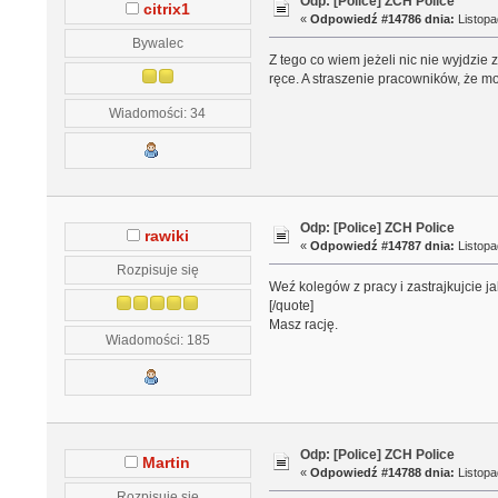
Odp: [Police] ZCH Police
citrix1
«
Odpowiedź #14786 dnia:
Listopa
Bywalec
Z tego co wiem jeżeli nic nie wyjdzie
ręce. A straszenie pracowników, że 
Wiadomości: 34
Odp: [Police] ZCH Police
rawiki
«
Odpowiedź #14787 dnia:
Listopa
Rozpisuje się
Weź kolegów z pracy i zastrajkujcie j
[/quote]
Masz rację.
Wiadomości: 185
Odp: [Police] ZCH Police
Martin
«
Odpowiedź #14788 dnia:
Listopa
Rozpisuje się