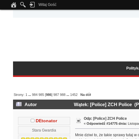
Witaj Gość
Notice
: Undefined index: tapatalk_body_hook in
/home/klient.dhosting.pl/wipmed
Polity
Strony:
1
...
984
985
[
986
]
987
988
...
1452
Na dół
Autor
Wątek: [Police] ZCH Police (P
Odp: [Police] ZCH Police
DEtonator
«
Odpowiedź #14775 dnia:
Listopa
Stara Gwardia
Mnie dziwi to, że takie sprawy tutaj 