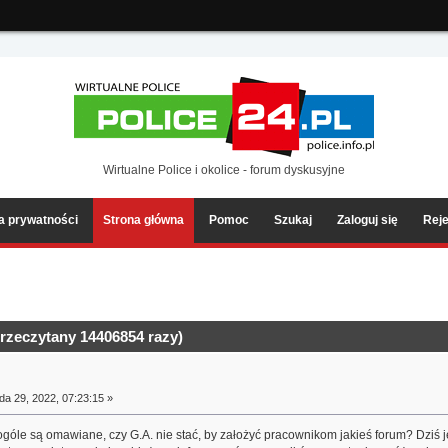
ia2/forum/Sources/Load.php(2501) : eval()'d code
on line
199
Wirtualne Police i okolice - forum dyskusyjne
ka prywatności
Strona główna
Pomoc
Szukaj
Zaloguj się
Reje
rzeczytany 14406854 razy)
da 29, 2022, 07:23:15 »
w ogóle są omawiane, czy G.A. nie stać, by założyć pracownikom jakieś forum? Dziś 