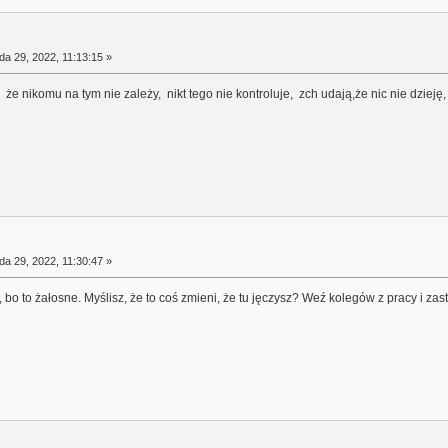
da 29, 2022, 11:13:15 »
że nikomu na tym nie zależy, nikt tego nie kontroluje, zch udają,że nic nie dzieję, z
da 29, 2022, 11:30:47 »
 bo to żałosne. Myślisz, że to coś zmieni, że tu jęczysz? Weź kolegów z pracy i zas