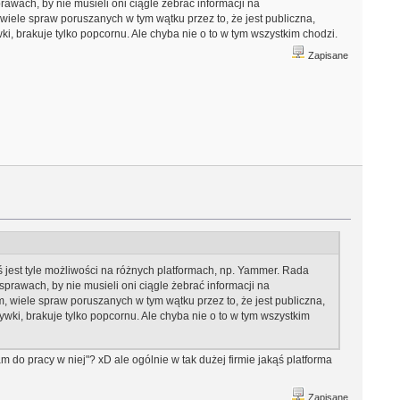
wach, by nie musieli oni ciągle żebrać informacji na
ele spraw poruszanych w tym wątku przez to, że jest publiczna,
wki, brakuje tylko popcornu. Ale chyba nie o to w tym wszystkim chodzi.
Zapisane
ś jest tyle możliwości na różnych platformach, np. Yammer. Rada
rawach, by nie musieli oni ciągle żebrać informacji na
wiele spraw poruszanych w tym wątku przez to, że jest publiczna,
rywki, brakuje tylko popcornu. Ale chyba nie o to w tym wszystkim
am do pracy w niej"? xD ale ogólnie w tak dużej firmie jakąś platforma
Zapisane