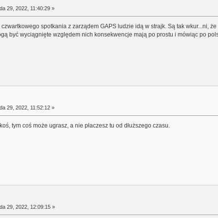
da 29, 2022, 11:40:29 »
 z czwartkowego spotkania z zarządem GAPS ludzie idą w strajk. Są tak wkur...ni, ż
mogą być wyciągnięte względem nich konsekwencje mają po prostu i mówiąc po po
da 29, 2022, 11:52:12 »
akoś, tym coś może ugrasz, a nie płaczesz tu od dłuższego czasu.
da 29, 2022, 12:09:15 »