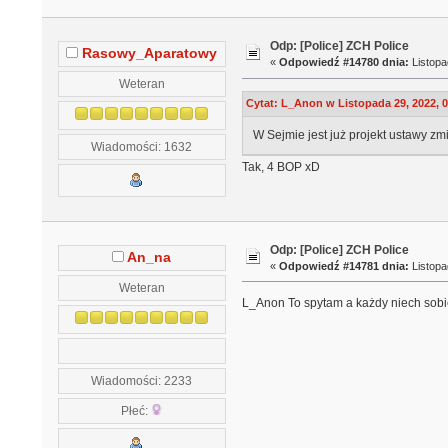
Odp: [Police] ZCH Police
Rasowy_Aparatowy
«
Odpowiedź #14780 dnia:
Listopa
Weteran
Cytat: L_Anon w Listopada 29, 2022, 
W Sejmie jest już projekt ustawy z
Wiadomości: 1632
Tak, 4 BOP xD
Odp: [Police] ZCH Police
An_na
«
Odpowiedź #14781 dnia:
Listopa
Weteran
L_Anon To spytam a każdy niech sobie
Wiadomości: 2233
Płeć: