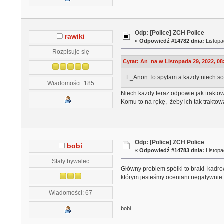
Odp: [Police] ZCH Police
rawiki
«
Odpowiedź #14782 dnia:
Listopa
Rozpisuje się
Cytat: An_na w Listopada 29, 2022, 08
L_Anon To spytam a każdy niech sob
Wiadomości: 185
Niech każdy teraz odpowie jak trakt
Komu to na rękę, żeby ich tak traktow
Odp: [Police] ZCH Police
bobi
«
Odpowiedź #14783 dnia:
Listopa
Stały bywalec
Główny problem spółki to braki kadro
którym jesteśmy oceniani negatywnie.
Wiadomości: 67
bobi