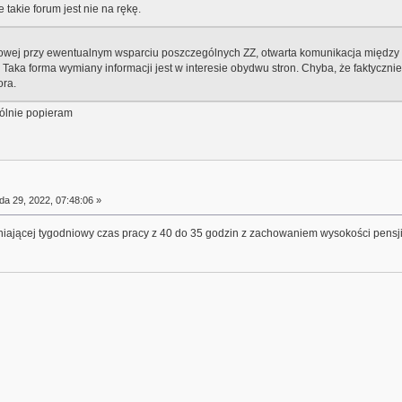
 takie forum jest nie na rękę.
adowej przy ewentualnym wsparciu poszczególnych ZZ, otwarta komunikacja międ
aka forma wymiany informacji jest w interesie obydwu stron. Chyba, że faktycznie f
ora.
gólnie popieram
da 29, 2022, 07:48:06 »
eniającej tygodniowy czas pracy z 40 do 35 godzin z zachowaniem wysokości pensji