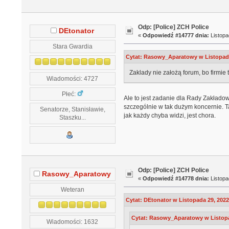
Odp: [Police] ZCH Police
DEtonator
«
Odpowiedź #14777 dnia:
Listopa
Stara Gwardia
Cytat: Rasowy_Aparatowy w Listopada
Zaklady nie założą forum, bo firmie t
Wiadomości: 4727
Płeć:
Ale to jest zadanie dla Rady Zakład
szczególnie w tak dużym koncernie. Tak
Senatorze, Stanisławie,
jak każdy chyba widzi, jest chora.
Staszku...
Odp: [Police] ZCH Police
Rasowy_Aparatowy
«
Odpowiedź #14778 dnia:
Listopa
Weteran
Cytat: DEtonator w Listopada 29, 2022
Cytat: Rasowy_Aparatowy w Listopa
Wiadomości: 1632