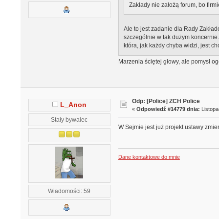
Zaklady nie założą forum, bo firmie
Ale to jest zadanie dla Rady Zakł
szczególnie w tak dużym koncernie. T
która, jak każdy chyba widzi, jest ch
Marzenia ściętej głowy, ale pomysł o
Odp: [Police] ZCH Police
L_Anon
«
Odpowiedź #14779 dnia:
Listopa
Stały bywalec
W Sejmie jest już projekt ustawy zmi
Dane kontaktowe do mnie
Wiadomości: 59