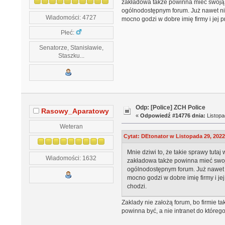
zakładowa także powinna mieć swoją s
ogólnodostępnym forum. Już nawet nie
Wiadomości: 4727
mocno godzi w dobre imię firmy i jej p
Płeć:
Senatorze, Stanisławie,
Staszku...
Odp: [Police] ZCH Police
Rasowy_Aparatowy
«
Odpowiedź #14776 dnia:
Listopa
Weteran
Cytat: DEtonator w Listopada 29, 2022
Mnie dziwi to, że takie sprawy tuta
Wiadomości: 1632
zakładowa także powinna mieć swoją
ogólnodostępnym forum. Już nawet n
mocno godzi w dobre imię firmy i jej
chodzi.
Zaklady nie założą forum, bo firmie ta
powinna być, a nie intranet do któreg