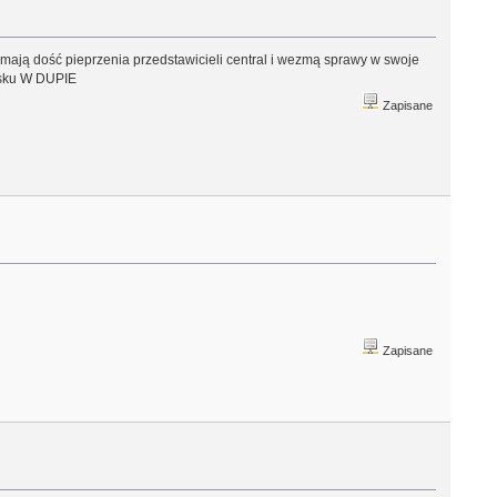
e mają dość pieprzenia przedstawicieli central i wezmą sprawy w swoje
lsku W DUPIE
Zapisane
Zapisane