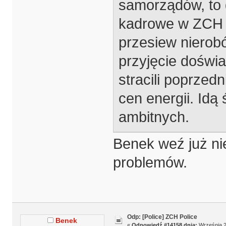
samorządów, to 
kadrowe w ZCH i 
przesiew nierob
przyjęcie doświ
stracili poprze
cen energii. Idą
ambitnych.
Benek weź już nie
problemów.
Odp: [Police] ZCH Police
Benek
«
Odpowiedź #14158 dnia:
Września 2