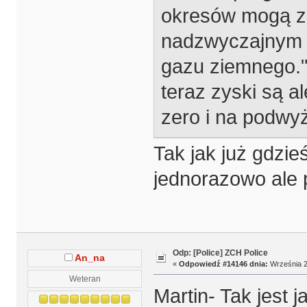
okresów mogą z
nadzwyczajnym 
gazu ziemnego.
teraz zyski są a
zero i na podwyż
Tak jak już gdzie
jednorazowo ale 
Odp: [Police] ZCH Police
An_na
«
Odpowiedź #14146 dnia:
Września 2
Weteran
Martin- Tak jest 