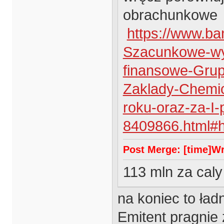
obrachunkowe
https://www.b
Szacunkowe-wy
finansowe-Grup
Zaklady-Chemic
roku-oraz-za-I-
8409866.html#
Post Merge: [time]Wrz
113 mln za caly
na koniec to ład
Emitent pragnie