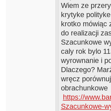
Wiem ze przer
krytyke polityk
krotko mówiąc z
do realizacji za
Szacunkowe wyni
caly rok bylo 11
wyrownanie i po
Dlaczego? Marż
wręcz porównuj
obrachunkowe
https://www.b
Szacunkowe-wy