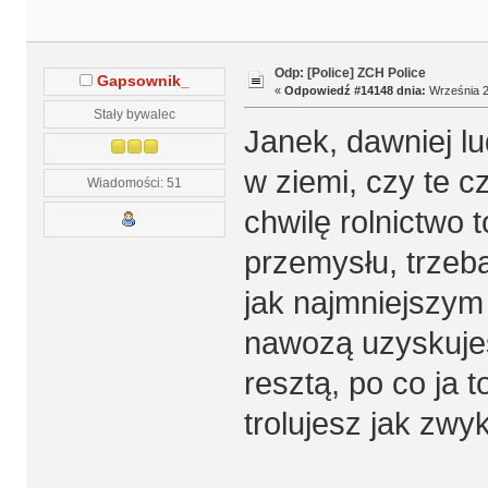
Odp: [Police] ZCH Police
Gapsownik_
«
Odpowiedź #14148 dnia:
Września 23
Stały bywalec
Janek, dawniej lu
w ziemi, czy te c
Wiadomości: 51
chwilę rolnictwo 
przemysłu, trze
jak najmniejszym 
nawozą uzyskujes
resztą, po co ja t
trolujesz jak zwyk