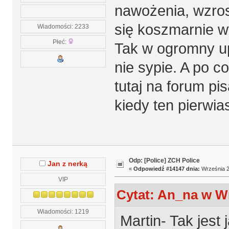
nawożenia, wzro
się koszmarnie w
Wiadomości: 2233
Płeć:
Tak w ogromny u
nie sypie. A po co
tutaj na forum pi
kiedy ten pierwia
Odp: [Police] ZCH Police
Jan z nerką
«
Odpowiedź #14147 dnia:
Września 2
VIP
Cytat: An_na w Wr
Wiadomości: 1219
Martin- Tak jest