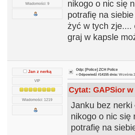
nikogo o nic się 
Wiadomości: 9
potrafię na siebi
żyć w tych zje....
graj w kapsle mo
Odp: [Police] ZCH Police
Jan z nerką
«
Odpowiedź #14155 dnia:
Września 2
VIP
Cytat: GAPSior w 
Wiadomości: 1219
Janku bez nerki
nikogo o nic się
potrafię na sieb