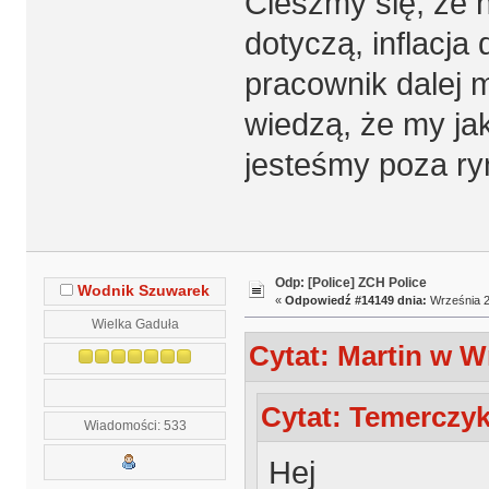
Cieszmy się, że 
dotyczą, inflacja
pracownik dalej m
wiedzą, że my j
jesteśmy poza ry
Odp: [Police] ZCH Police
Wodnik Szuwarek
«
Odpowiedź #14149 dnia:
Września 2
Wielka Gaduła
Cytat: Martin w W
Cytat: Temerczyk
Wiadomości: 533
Hej