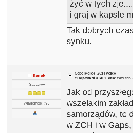
żyć w tych zje..
i graj w kapsle
Tak dobrych czasó
synku.
Odp: [Police] ZCH Police
Benek
«
Odpowiedź #14156 dnia:
Września 2
Gadatliwy
Jak od przyszłeg
wszelakim zakład
Wiadomości: 93
samorządów, to d
w ZCH i w Gaps, a