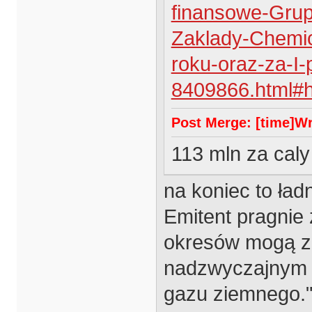
finansowe-Grup
Zaklady-Chemic
roku-oraz-za-I-
8409866.html#
Post Merge: [time]Wrz
113 mln za caly
na koniec to ład
Emitent pragnie
okresów mogą z
nadzwyczajnym 
gazu ziemnego.