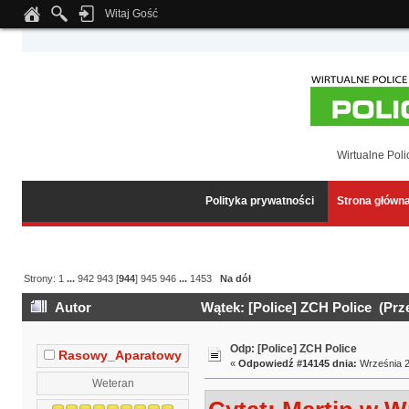
Witaj Gość
Notice
: Undefined index: tapatalk_body_hook in
/home/klient.dhosting.pl/wipmed
Wirtualne Poli
Polityka prywatności
Strona główn
Strony:
1
...
942
943
[
944
]
945
946
...
1453
Na dół
Autor
Wątek: [Police] ZCH Police (Prz
Odp: [Police] ZCH Police
Rasowy_Aparatowy
«
Odpowiedź #14145 dnia:
Września 2
Weteran