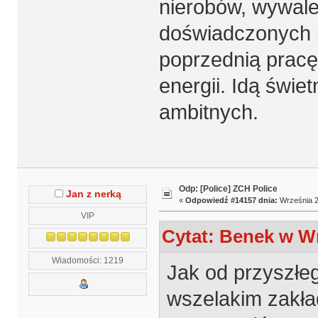
nierobów, wywalen
doświadczonych p
poprzednią prac
energii. Idą świe
ambitnych.
Odp: [Police] ZCH Police
Jan z nerką
«
Odpowiedź #14157 dnia:
Września 2
VIP
Cytat: Benek w Wr
Wiadomości: 1219
Jak od przyszłe
wszelakim zakład