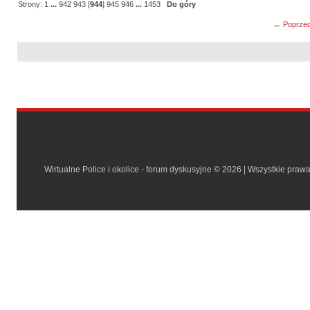
Strony:
1
...
942
943
[
944
]
945
946
...
1453
Do góry
← Poprzed
Wirtualne Police i okolice - forum dyskusyjne © 2026 | Wszystkie praw