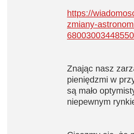
https://wiadomosc
zmiany-astronomi
68003003448550
Znając nasz zarz
pieniędzmi w prz
są mało optymist
niepewnym rynki