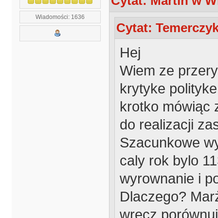
Cytat: Martin w W
Wiadomości: 1636
Cytat: Temerczyk
Hej
Wiem ze przer
krytyke polityk
krotko mówiąc z
do realizacji za
Szacunkowe wyni
caly rok bylo 11
wyrownanie i po
Dlaczego? Marż
wręcz porównuj