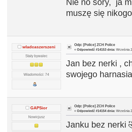
Nie no sory, ja m
muszę się nikogo
Odp: [Police] ZCH Police
wladcaszerszeni
«
Odpowiedź #14153 dnia:
Września 2
Stały bywalec
Jan bez nerki , 
swojego harnas
Wiadomości: 74
Odp: [Police] ZCH Police
GAPSior
«
Odpowiedź #14154 dnia:
Września 2
Nowicjusz
Janku bez nerki 