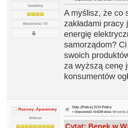
Gadatliwy
A myślisz, że co 
zakładami pracy 
Wiadomości: 93
energię elektrycz
samorządom? Ci 
swoich produktów
za wyższą cenę j
konsumentów ogł
Odp: [Police] ZCH Police
Rasowy_Aparatowy
«
Odpowiedź #14159 dnia:
Września 2
Weteran
Cytat: Benek w Wr