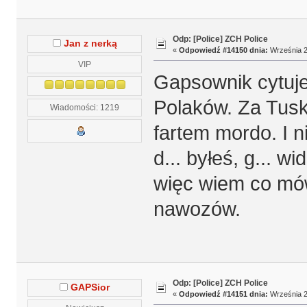
Odp: [Police] ZCH Police
Jan z nerką
«
Odpowiedź #14150 dnia:
Września 2
VIP
Gapsownik cytuje
Polaków. Za Tuska
Wiadomości: 1219
fartem mordo. I 
d... byłeś, g... 
więc wiem co mów
nawozów.
Odp: [Police] ZCH Police
GAPSior
«
Odpowiedź #14151 dnia:
Września 2