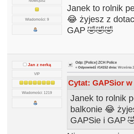
Nowicjusz
Janek to rolnik p
😂 żyjesz z dotac
Wiadomości: 9
GAP 🤣🤣🤣
Odp: [Police] ZCH Police
Jan z nerką
«
Odpowiedź #14152 dnia:
Września 2
VIP
Cytat: GAPSior w 
Wiadomości: 1219
Janek to rolnik 
balkonie 😂 żyje
GAPSie i GAP 