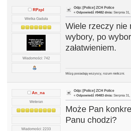
Odp: [Police] ZCH Police
RPzpl
«
Odpowiedź #9482 dnia:
Sierpnia 31,
Wielka Gaduła
Wiele rzeczy nie 
wybory, po wybor
załatwieniem.
Wiadomości: 742
Mózg posiadają wszyscy, rozum nieliczni.
Odp: [Police] ZCH Police
An_na
«
Odpowiedź #9483 dnia:
Sierpnia 31,
Weteran
Może Pan konkret
Panu chodzi?
Wiadomości: 2233