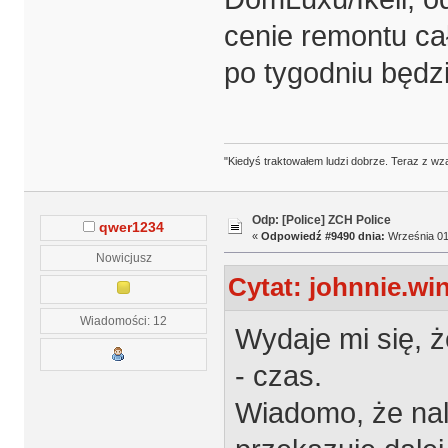
cenie remontu cał
po tygodniu będ
"Kiedyś traktowałem ludzi dobrze. Teraz z wz
Odp: [Police] ZCH Police
qwer1234
«
Odpowiedź #9490 dnia:
Września 01,
Nowicjusz
Cytat: johnnie.win
Wiadomości: 12
Wydaje mi się, ż
- czas.
Wiadomo, że nal