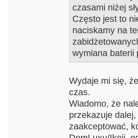
czasami niżej sły
Często jest to n
naciskamy na t
zabidżetowanych 
wymiana baterii 
Wydaje mi się, że
czas.
Wiadomo, że nale
przekazuje dalej,
zaakceptować, ko
DomLuxu/Ikeii, ode