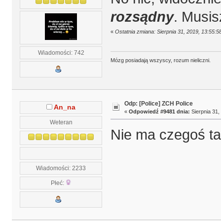
rozsądny
. Musis
«
Ostatnia zmiana: Sierpnia 31, 2019, 13:55:
Wiadomości: 742
Mózg posiadają wszyscy, rozum nieliczni.
Odp: [Police] ZCH Police
An_na
«
Odpowiedź #9481 dnia:
Sierpnia 31,
Weteran
Nie ma czegoś tak
Wiadomości: 2233
Płeć: