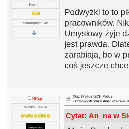
Bywalec
Podwyżki to to pi
pracowników. Nikt
Wiadomości: 45
Umysłowy żyje dz
jest prawda. Dlat
zarabiają, bo w p
coś jeszcze chce
Odp: [Police] ZCH Police
RPzpl
«
Odpowiedź #9487 dnia:
Września 01,
Wielka Gaduła
Cytat: An_na w Si