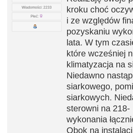
kroku choć oczywi
Wiadomości: 2233
Płeć:
i ze względów fi
pozyskaniu wyko
lata. W tym czas
które wcześniej 
klimatyzacja na 
Niedawno nastąpi
siarkowego, pom
siarkowych. Nied
sterowni na 218-
wykonania łącznie
Obok na instalacj