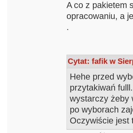
A co z pakietem 
opracowaniu, a j
.
Cytat: fafik w Sie
Hehe przed wybo
przytakiwań ful
wystarczy żeby 
po wyborach zaj
Oczywiście jest