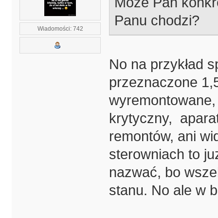
Może Pan konkre
Panu chodzi?
Wiadomości: 742
No na przykład s
przeznaczone 1,5
wyremontowane, a
krytyczny, aparat
remontów, ani wid
sterowniach to ju
nazwać, bo wszel
stanu. No ale w 