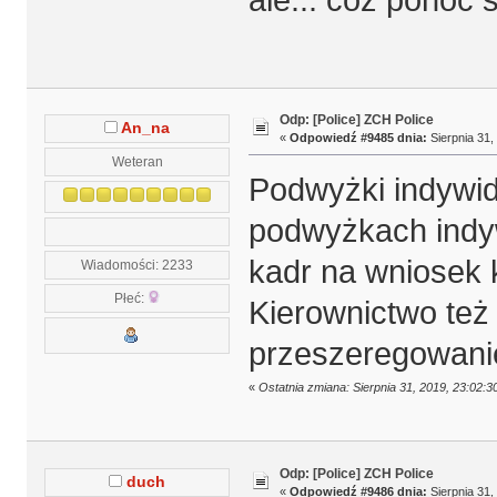
Odp: [Police] ZCH Police
An_na
«
Odpowiedź #9485 dnia:
Sierpnia 31,
Weteran
Podwyżki indywid
podwyżkach indyw
kadr na wniosek k
Wiadomości: 2233
Płeć:
Kierownictwo też
przeszeregowanie
«
Ostatnia zmiana: Sierpnia 31, 2019, 23:02:
Odp: [Police] ZCH Police
duch
«
Odpowiedź #9486 dnia:
Sierpnia 31,