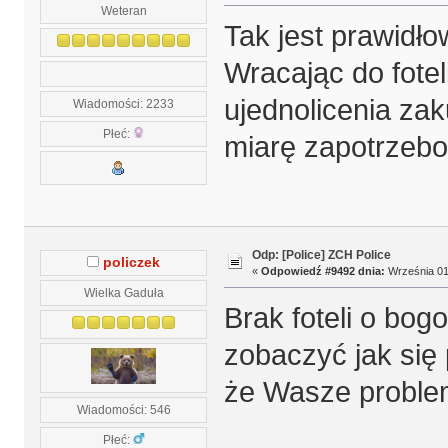
Weteran
Tak jest prawidło
Wracając do fote
ujednolicenia za
Wiadomości: 2233
Płeć:
miarę zapotrzeb
Odp: [Police] ZCH Police
policzek
«
Odpowiedź #9492 dnia:
Września 01,
Wielka Gaduła
Brak foteli o bo
zobaczyć jak się
że Wasze proble
Wiadomości: 546
Płeć: