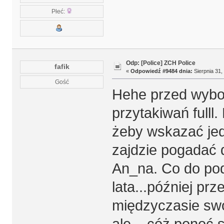
Płeć:
Odp: [Police] ZCH Police
fafik
«
Odpowiedź #9484 dnia:
Sierpnia 31,
Gość
Hehe przed wybor
przytakiwań full
żeby wskazać jed
zajdzie pogadać 
An_na. Co do po
lata...później prz
międzyczasie swo
ale... cóż ponoć