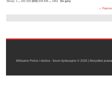
Strony:
1
...
631
632
[
633
]
634
635
...
1452
Do góry
← Poprzed
Wirtualne Police i okolice - forum dyskusyjne © 2026 | Wszystkie praw