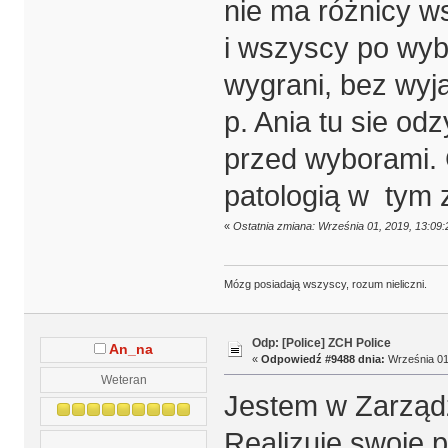
nie ma różnicy ws
i wszyscy po wybor
wygrani, bez wyją
p. Ania tu sie od
przed wyborami. C
patologią w tym za
«
Ostatnia zmiana: Września 01, 2019, 13:09
Mózg posiadają wszyscy, rozum nieliczni.
Odp: [Police] ZCH Police
An_na
«
Odpowiedź #9488 dnia:
Września 01,
Weteran
Jestem w Zarządz
Realizuję swoje 