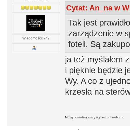
Cytat: An_na w Wr
Tak jest prawidł
zarządzenie w s
Wiadomości: 742
foteli. Są zaku
ja też myślałem z
i pięknie będzie j
Wy. A co z ujedn
krzesła na steró
Mózg posiadają wszyscy, rozum nieliczni.