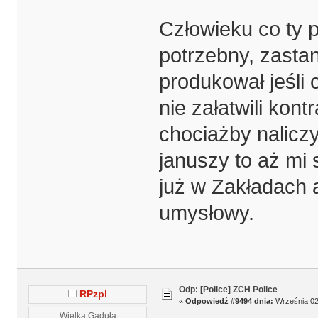
Człowieku co ty 
potrzebny, zastan
produkował jeśli 
nie załatwili kon
chociażby naliczy
januszy to aż mi 
już w Zakładach al
umysłowy.
Odp: [Police] ZCH Police
RPzpl
«
Odpowiedź #9494 dnia:
Września 02,
Wielka Gaduła