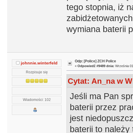
tego stopnia, iż
zabidżetowanych 
wymiana baterii p
Odp: [Police] ZCH Police
johnnie.winterfeld
«
Odpowiedź #9489 dnia:
Września 01,
Rozpisuje się
Cytat: An_na w Wr
Jeśli ma Pan sp
Wiadomości: 102
baterii przez pra
jest niedopuszcz
baterii to należ