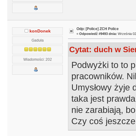
Odp: [Police] ZCH Police
konDonek
«
Odpowiedź #9493 dnia:
Września 02,
Gaduła
Cytat: duch w Sier
Wiadomości: 202
Podwyżki to to p
pracowników. Nik
Umysłowy żyje d
taka jest prawda
nie zarabiają, bo
Czy coś jeszcze