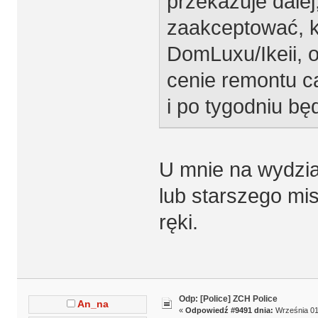
przekazuje dalej
zaakceptować, k
DomLuxu/Ikeii, od
cenie remontu ca
i po tygodniu b
U mnie na wydzia
lub starszego mis
ręki.
Odp: [Police] ZCH Police
An_na
«
Odpowiedź #9491 dnia:
Września 01,