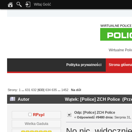
Witaj Gość
Notice
: Undefined index: tapatalk_body_hook in
/home/klient.dhosting.pl/wipmed
Wirtualne Poli
Polityka prywatności
Strona główn
Strony:
1
...
631
632
[
633
]
634
635
...
1452
Na dół
Autor
Wątek: [Police] ZCH Police (Prz
Odp: [Police] ZCH Police
RPzpl
«
Odpowiedź #9480 dnia:
Sierpnia 31,
Wielka Gaduła
No nic, widocznie