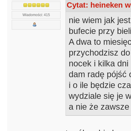
Cytat: heineken w
Wiadomości: 415
nie wiem jak jes
bufecie przy biel
A dwa to miesię
przychodzisz do 
nocek i kilka dn
dam radę pójść o
i o ile będzie c
wydziale się je w
a nie że zawsze 