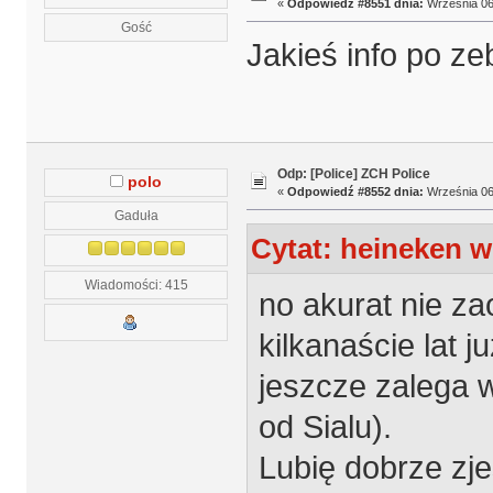
«
Odpowiedź #8551 dnia:
Września 06,
Gość
Jakieś info po ze
Odp: [Police] ZCH Police
polo
«
Odpowiedź #8552 dnia:
Września 06,
Gaduła
Cytat: heineken w
Wiadomości: 415
no akurat nie za
kilkanaście lat j
jeszcze zalega 
od Sialu).
Lubię dobrze zjeś