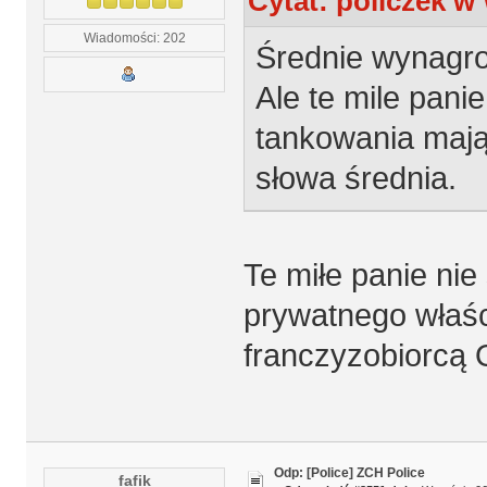
Cytat: policzek w
Wiadomości: 202
Średnie wynagro
Ale te mile pani
tankowania mają
słowa średnia.
Te miłe panie nie
prywatnego właścic
franczyzobiorcą
Odp: [Police] ZCH Police
fafik