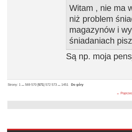
Witam , nie ma 
niż problem śnia
magazynów i wyt
śniadaniach pisz
Są np. moja pens
Strony:
1
...
569
570
[
571
]
572
573
...
1451
Do góry
← Poprzed