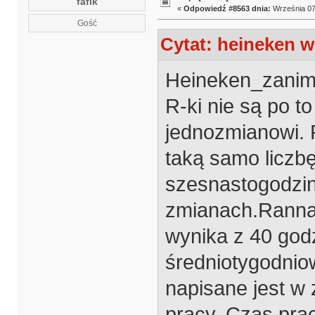
fafik
«
Odpowiedź #8563 dnia:
Września 07,
Gość
Cytat: heineken w 
Heineken_zanim 
R-ki nie są po t
jednozmianowi. 
taką samo liczb
szesnastogodzi
zmianach.Ranna 
wynika z 40 god
średniotygodni
napisane jest w
pracy. Czas pra