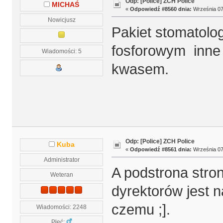
Odp: [Police] ZCH Police
MICHAŚ
«
Odpowiedź #8560 dnia:
Września 07,
Nowicjusz
Pakiet stomatolog
fosforowym inne 
Wiadomości: 5
kwasem.
Odp: [Police] ZCH Police
Kuba
«
Odpowiedź #8561 dnia:
Września 07,
Administrator
A podstrona stro
Weteran
dyrektorów jest 
czemu ;].
Wiadomości: 2248
Płeć: