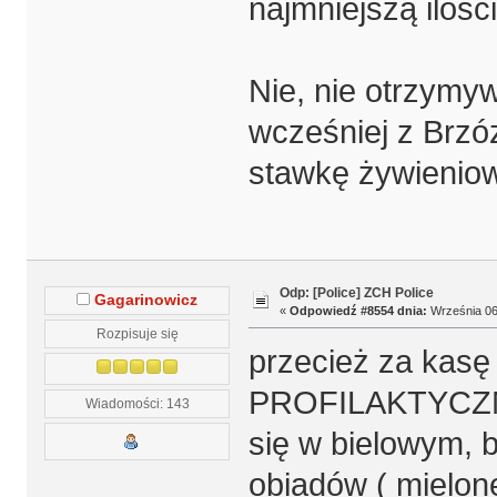
najmniejszą ilośc
Nie, nie otrzymy
wcześniej z Brzóz
stawkę żywieniową
Odp: [Police] ZCH Police
Gagarinowicz
«
Odpowiedź #8554 dnia:
Września 06,
Rozpisuje się
przecież za kasę 
PROFILAKTYCZNY 
Wiadomości: 143
się w bielowym, b
obiadów ( mielone