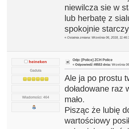
niewilcza sie w 
lub herbatę z sia
spokojnie starczy
«
Ostatnia zmiana: Września 06, 2018, 11:46:
Odp: [Police] ZCH Police
heineken
«
Odpowiedź #8553 dnia:
Września 06,
Gaduła
Ale ja po prostu t
doładowane raz w
mało.
Wiadomości: 464
Pisząc że lubię d
wartościowy posi