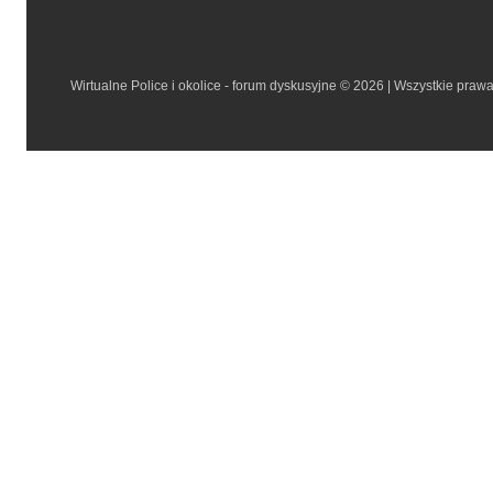
Wirtualne Police i okolice - forum dyskusyjne © 2026 | Wszystkie praw