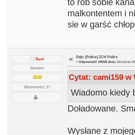
to rób sobie kana
malkontentem i n
sie w garść chłop
Odp: [Police] ZCH Police
Suvi
«
Odpowiedź #8558 dnia:
Września 06,
Bywalec
Cytat: cami159 w 
Wiadomości: 27
Wiadomo kiedy 
Doładowane. Sm
Wysłane z mojego