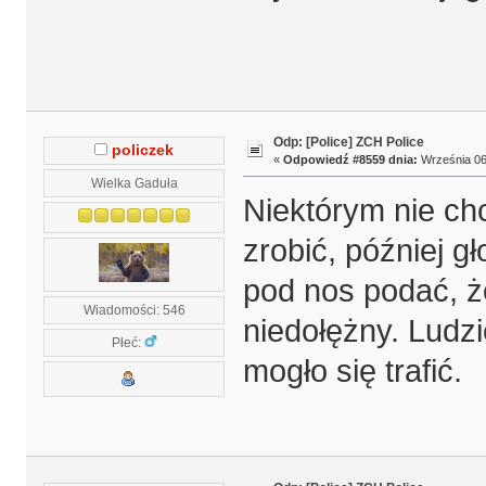
Odp: [Police] ZCH Police
policzek
«
Odpowiedź #8559 dnia:
Września 06,
Wielka Gaduła
Niektórym nie ch
zrobić, później g
pod nos podać, ż
Wiadomości: 546
niedołężny. Ludzi
Płeć:
mogło się trafić.