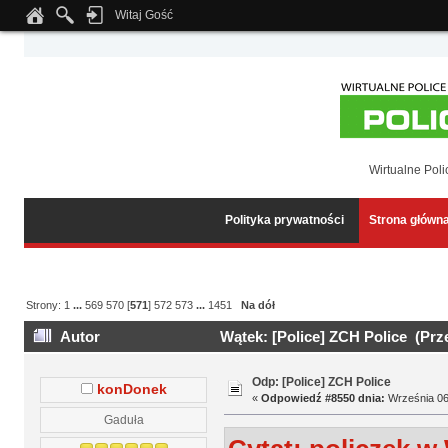
Witaj Gość
Notice
: Undefined index: tapatalk_body_hook in
/home/klient.dhosting.pl/wipmed
Wirtualne Poli
Polityka prywatności
Strona główn
Strony:
1
...
569
570
[
571
]
572
573
...
1451
Na dół
Autor
Wątek: [Police] ZCH Police (Prz
Odp: [Police] ZCH Police
konDonek
«
Odpowiedź #8550 dnia:
Września 06,
Gaduła