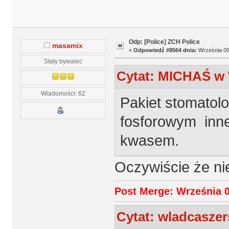
Odp: [Police] ZCH Police
masamix
«
Odpowiedź #8564 dnia:
Września 09,
Stały bywalec
Cytat: MICHAŚ w W
Wiadomości: 62
Pakiet stomatolo
fosforowym inne
kwasem.
Oczywiście że n
Post Merge: Września 0
Cytat: wladcaszer