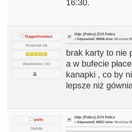
16:30.
Odp: [Police] ZCH Police
Gagarinowicz
«
Odpowiedź #8556 dnia:
Września 06,
Rozpisuje się
brak karty to nie
a w bufecie płace
Wiadomości: 143
kanapki , co by ni
lepsze niż gównia
Odp: [Police] ZCH Police
polo
«
Odpowiedź #8557 dnia:
Września 06,
Gaduła