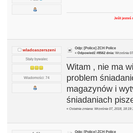
Jeśli jeste
Odp: [Police] ZCH Police
wladcaszerszeni
«
Odpowiedź #8562 dnia:
Września 07,
Stały bywalec
Witam , nie ma w
problem śniadani
Wiadomości: 74
magazynów i wytw
śniadaniach pisze
«
Ostatnia zmiana: Września 07, 2018, 18:19
Odp: [Police] ZCH Police