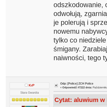
odszkodowanie, otr
odwołują, zgarni
je polerują i sp
nowemu nabywcy, 
tylko co niedziel
śmigany. Zarabia
naiwności, tego 
Odp: [Police] ZCH Police
KrP
«
Odpowiedź #7222 dnia:
Października
Stara Gwardia
Cytat: aluwium w 