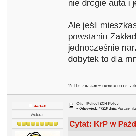
nie drogie auta 
Ale jeśli mieszkas
powstaniu Zakładó
jednocześnie narz
dobytek to dla mni
"Problem z cytatami w internecie jest taki, ż
Odp: [Police] ZCH Police
parian
«
Odpowiedź #7218 dnia:
Października
Weteran
Cytat: KrP w Paźdz