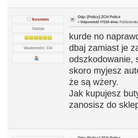
Odp: [Police] ZCH Police
bosman
«
Odpowiedź #7216 dnia:
Października
Gaduła
kurde no naprawd
dbaj zamiast je z
Wiadomości: 334
odszkodowanie, są
skoro myjesz auto
że są wżery.
Jak kupujesz buty
zanosisz do skle
Odp: [Police] ZCH Police