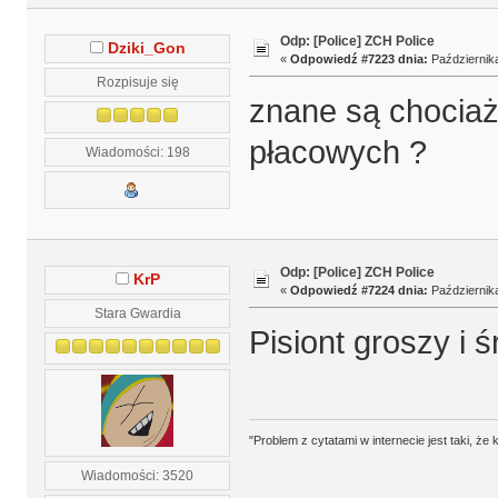
Odp: [Police] ZCH Police
Dziki_Gon
«
Odpowiedź #7223 dnia:
Października
Rozpisuje się
znane są chociaż
płacowych ?
Wiadomości: 198
Odp: [Police] ZCH Police
KrP
«
Odpowiedź #7224 dnia:
Października
Stara Gwardia
Pisiont groszy i 
"Problem z cytatami w internecie jest taki, ż
Wiadomości: 3520