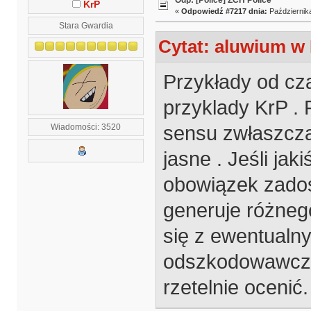
KrP
«
Odpowiedź #7217 dnia:
Października
Stara Gwardia
Cytat: aluwium w 
Przykłady od cza
przyklady KrP . 
sensu zwłaszcza,
Wiadomości: 3520
jasne . Jeśli ja
obowiązek zadoś
generuje różnego
się z ewentualn
odszkodowawczym
rzetelnie ocenić.