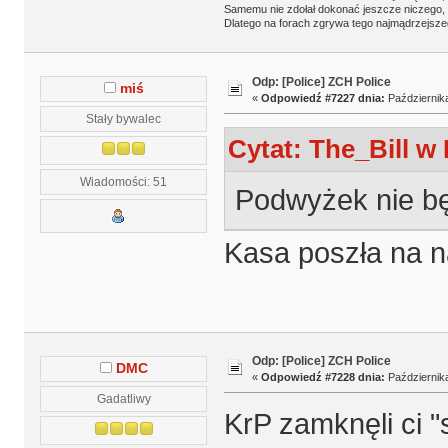
Samemu nie zdołał dokonać jeszcze niczego,
Dlatego na forach zgrywa tego najmądrzejsze
Odp: [Police] ZCH Police
miś
«
Odpowiedź #7227 dnia:
Października
Stały bywalec
Cytat: The_Bill w 
Wiadomości: 51
Podwyżek nie bę
Kasa poszła na 
Odp: [Police] ZCH Police
DMC
«
Odpowiedź #7228 dnia:
Października
Gadatliwy
KrP zamknęli ci "