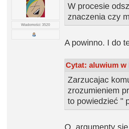
W procesie ods
znaczenia czy m
Wiadomości: 3520
A powinno. I do 
Cytat: aluwium w 
Zarzucajac komu
zrozumieniem pr
to powiedzieć " 
O, argumenty się