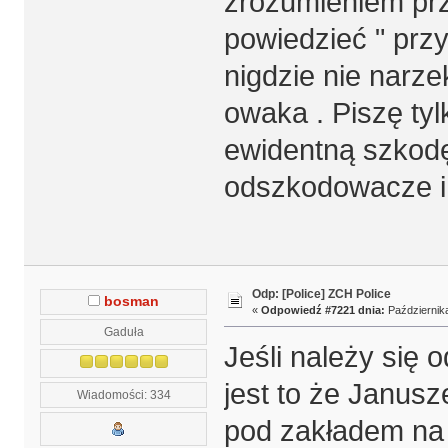
zrozumieniem prz
powiedzieć " przy
nigdzie nie narze
owaka . Piszę tyl
ewidentną szkodę
odszkodowacze i 
Odp: [Police] ZCH Police
bosman
«
Odpowiedź #7221 dnia:
Października
Gaduła
Jeśli należy się 
jest to że Janusz
Wiadomości: 334
pod zakładem na 