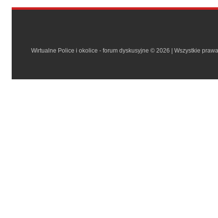
Wirtualne Police i okolice - forum dyskusyjne © 2026 | Wszystkie praw