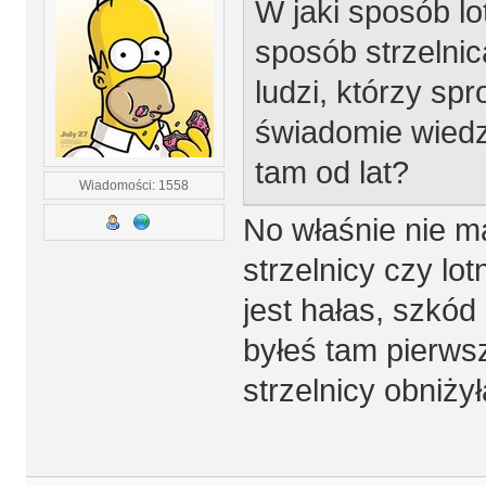
W jaki sposób l
sposób strzelnic
ludzi, którzy spr
świadomie wiedzą
tam od lat?
Wiadomości: 1558
No właśnie nie m
strzelnicy czy l
jest hałas, szkó
byłeś tam pierwsz
strzelnicy obniży