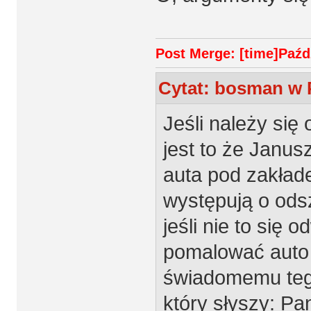
Post Merge: [time]Paźdz
Cytat: bosman w P
Jeśli należy się
jest to że Janus
auta pod zakład
występują o odsz
jeśli nie to się 
pomalować auto C
świadomemu teg
który słyszy: Pan