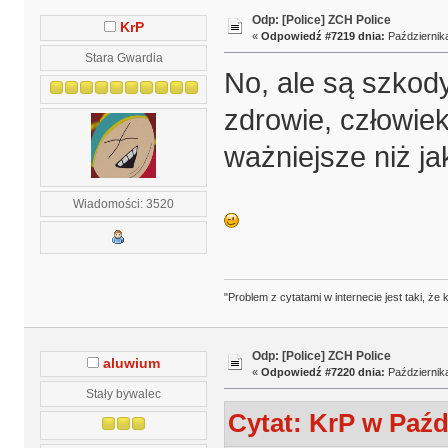
Odp: [Police] ZCH Police
KrP
«
Odpowiedź #7219 dnia:
Października
Stara Gwardia
No, ale są szkod
zdrowie, człowiek
ważniejsze niż jak
Wiadomości: 3520
"Problem z cytatami w internecie jest taki, ż
Odp: [Police] ZCH Police
aluwium
«
Odpowiedź #7220 dnia:
Października
Stały bywalec
Cytat: KrP w Paźdz