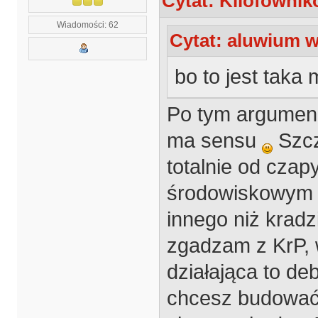
Cytat: Kilofownik
Wiadomości: 62
Cytat: aluwium w
bo to jest taka
Po tym argumenc
ma sensu
Szcz
totalnie od czap
środowiskowym ja
innego niż krad
zgadzam z KrP, w
działająca to deb
chcesz budować