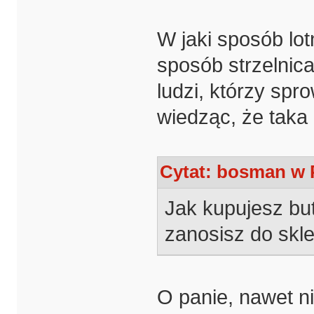
W jaki sposób lo
sposób strzelnic
ludzi, którzy spr
wiedząc, że taka 
Cytat: bosman w P
Jak kupujesz but
zanosisz do skl
O panie, nawet ni