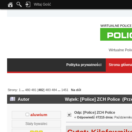
Witaj Gość
Notice
: Undefined index: tapatalk_body_hook in
/home/klient.dhosting.pl/wipmed
Wirtualne Poli
Polityka prywatności
Strona główn
Strony:
1
...
480
481
[
482
]
483
484
...
1451
Na dół
Autor
Wątek: [Police] ZCH Police (Prz
Odp: [Police] ZCH Police
aluwium
«
Odpowiedź #7215 dnia:
Października
Stały bywalec