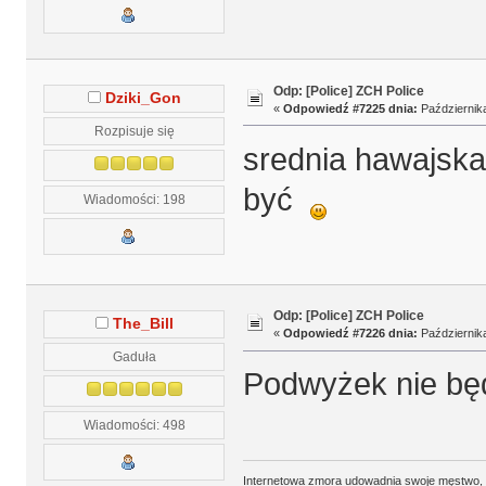
Odp: [Police] ZCH Police
Dziki_Gon
«
Odpowiedź #7225 dnia:
Października
Rozpisuje się
srednia hawajska
być
Wiadomości: 198
Odp: [Police] ZCH Police
The_Bill
«
Odpowiedź #7226 dnia:
Października
Gaduła
Podwyżek nie będ
Wiadomości: 498
Internetowa zmora udowadnia swoje męstwo,