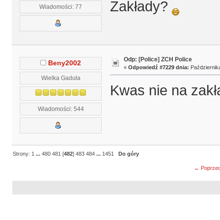
Zakłady?
Wiadomości: 77
Odp: [Police] ZCH Police
Beny2002
«
Odpowiedź #7229 dnia:
Października
Wielka Gaduła
Kwas nie na zak
Wiadomości: 544
Strony:
1
...
480
481
[
482
]
483
484
...
1451
Do góry
← Poprzed