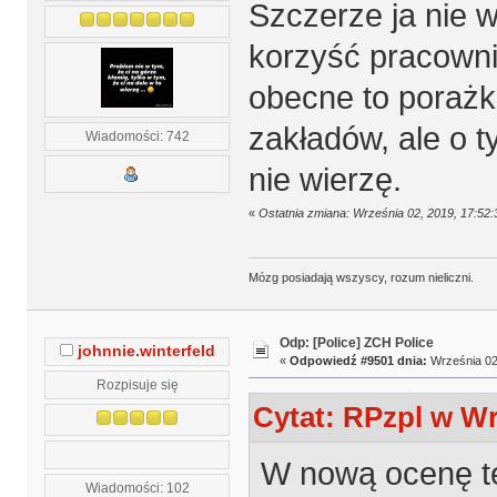
Szczerze ja nie 
korzyść pracown
obecne to porażka
zakładów, ale o 
Wiadomości: 742
nie wierzę.
«
Ostatnia zmiana: Września 02, 2019, 17:52
Mózg posiadają wszyscy, rozum nieliczni.
Odp: [Police] ZCH Police
johnnie.winterfeld
«
Odpowiedź #9501 dnia:
Września 02,
Rozpisuje się
Cytat: RPzpl w Wr
W nową ocenę te
Wiadomości: 102