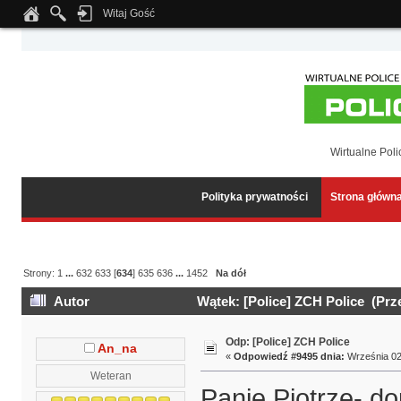
Witaj Gość
Notice
: Undefined index: tapatalk_body_hook in
/home/klient.dhosting.pl/wipmed
Wirtualne Poli
Polityka prywatności
Strona główn
Strony:
1
...
632
633
[
634
]
635
636
...
1452
Na dół
Autor
Wątek: [Police] ZCH Police (Prz
Odp: [Police] ZCH Police
An_na
«
Odpowiedź #9495 dnia:
Września 02,
Weteran
Panie Piotrze- d