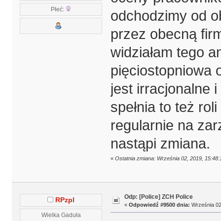
Płeć:
odchodzimy od o
przez obecną fir
widziałam tego an
pięciostopniowa 
jest irracjonalne 
spełnia to też ro
regularnie na za
nastąpi zmiana.
«
Ostatnia zmiana: Września 02, 2019, 15:48
Odp: [Police] ZCH Police
RPzpl
«
Odpowiedź #9500 dnia:
Września 02,
Wielka Gaduła