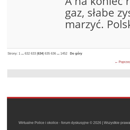
A na koniec 
gaz, słabe z
marzyć. Polsk
Strony:
1
...
632
633
[
634
]
635
636
...
1452
Do góry
← Poprzed
Wirtualne Police i okolice - forum dyskusyjne © 2026 | Wszystkie praw