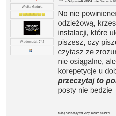
«
Odpowiedź #9506 dnia:
Września 04,
Wielka Gaduła
No nie powiniene
odzieżową, krzes
instalacji, które 
piszesz, czy pisz
Wiadomości: 742
czytasz ze zrozu
nie osiągalne, al
korepetycje u do
przeczytaj to po
posty nie bedzie
Mózg posiadają wszyscy, rozum nieliczni.