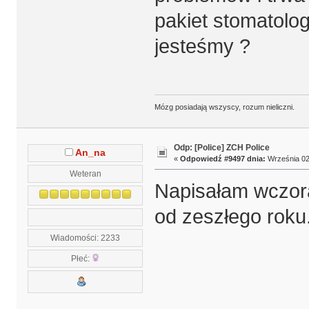
pakiet stomatologi
jesteśmy ?
Mózg posiadają wszyscy, rozum nieliczni.
Odp: [Police] ZCH Police
An_na
«
Odpowiedź #9497 dnia:
Września 02,
Weteran
Napisałam wczoraj
od zeszłego roku
Wiadomości: 2233
Płeć: