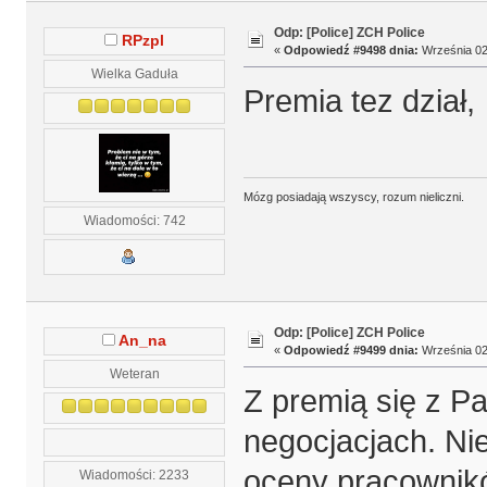
Odp: [Police] ZCH Police
RPzpl
«
Odpowiedź #9498 dnia:
Września 02,
Wielka Gaduła
Premia tez dział
Mózg posiadają wszyscy, rozum nieliczni.
Wiadomości: 742
Odp: [Police] ZCH Police
An_na
«
Odpowiedź #9499 dnia:
Września 02,
Weteran
Z premią się z 
negocjacjach. Ni
oceny pracownikó
Wiadomości: 2233