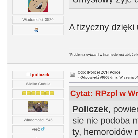
Wiadomości: 3520
A fizyczny dzięk
"Problem z cytatami w internecie jest taki, ż
Odp: [Police] ZCH Police
policzek
«
Odpowiedź #9505 dnia:
Września 04,
Wielka Gaduła
Cytat: RPzpl w Wr
Policzek,
powiem
sie nie podoba m
Wiadomości: 546
ty, hemoroidów n
Płeć: