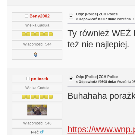
Odp: [Police] ZCH Police
Beny2002
«
Odpowiedź #9507 dnia:
Września 05,
Wielka Gaduła
Ty również WEŹ k
też nie najlepiej.
Wiadomości: 544
Odp: [Police] ZCH Police
policzek
«
Odpowiedź #9508 dnia:
Września 05,
Wielka Gaduła
Buhahaha porażk
Wiadomości: 546
https://www.wnp.
Płeć: