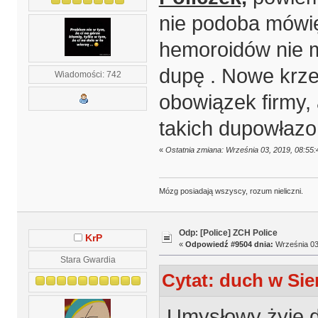
nie podoba mówię 
hemoroidów nie m
dupę . Nowe krzes
Wiadomości: 742
obowiązek firmy, 
takich dupowłazom
«
Ostatnia zmiana: Września 03, 2019, 08:55
Mózg posiadają wszyscy, rozum nieliczni.
Odp: [Police] ZCH Police
KrP
«
Odpowiedź #9504 dnia:
Września 03,
Stara Gwardia
Cytat: duch w Sier
Umysłowy żyje d