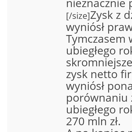
nieznacznie 
Zysk z d
[/size]
wyniósł praw
Tymczasem w
ubiegłego ro
skromniejsze
zysk netto f
wyniósł pona
porównaniu 
ubiegłego ro
270 mln zł.