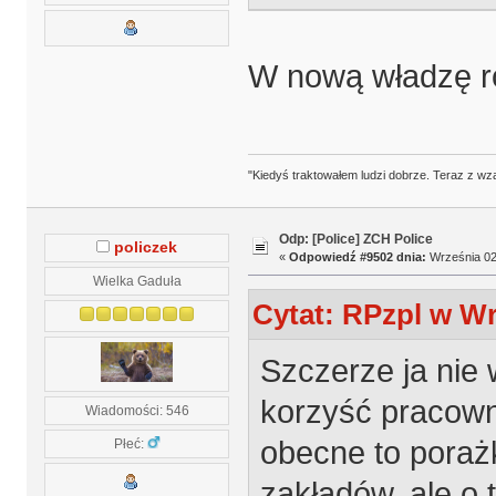
W nową władzę ró
"Kiedyś traktowałem ludzi dobrze. Teraz z wz
Odp: [Police] ZCH Police
policzek
«
Odpowiedź #9502 dnia:
Września 02,
Wielka Gaduła
Cytat: RPzpl w Wr
Szczerze ja nie 
korzyść pracown
Wiadomości: 546
obecne to porażk
Płeć:
zakładów, ale o 