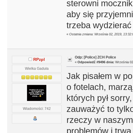
sterowni mocznik
aby się przyjemni
trzeba wydzierać 
«
Ostatnia zmiana: Września 02, 2019, 13:32
Odp: [Police] ZCH Police
RPzpl
«
Odpowiedź #9496 dnia:
Września 02,
Wielka Gaduła
Jak pisałem w p
o fotelach, marz
których pył sorry
zauważyć to tylko
Wiadomości: 742
rzeczy w naszym 
problemów i trwa 