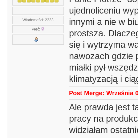
ujednoliceniu wy
innymi a nie w b
Wiadomości: 2233
Płeć:
prostsza. Dlaczeg
się i wytrzyma wa
nawozach gdzie py
miałki pył wszędz
klimatyzacją i cią
Post Merge: Września 0
Ale prawda jest t
pracy na produkcj
widziałam ostatn