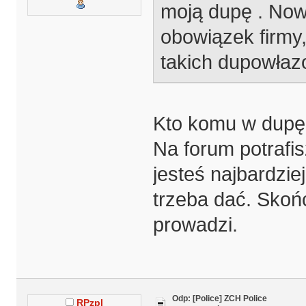
moją dupę . Nowe
obowiązek firmy,
takich dupowłazo
Kto komu w dupę i
Na forum potrafisz
jesteś najbardzi
trzeba dać. Skoń
prowadzi.
Odp: [Police] ZCH Police
RPzpl