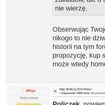
nie wierzę.
Obserwując Twoje 
nikogo to nie dzi
historii na tym f
propozycję, kup s
może wtedy homo
Odp: [Police] ZCH Police
RPzpl
«
Odpowiedź #9503 dnia:
Września 03,
Wielka Gaduła
Policzek,
powiem 