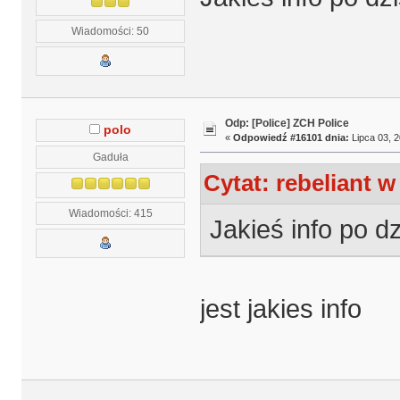
Wiadomości: 50
Odp: [Police] ZCH Police
polo
«
Odpowiedź #16101 dnia:
Lipca 03, 2
Gaduła
Cytat: rebeliant w
Wiadomości: 415
Jakieś info po d
jest jakies info