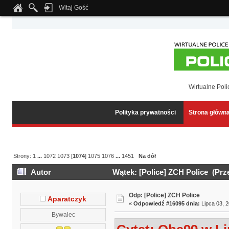
Witaj Gość
Notice
: Undefined index: tapatalk_body_hook in
/home/klient.dhosting.pl/wipmed
Wirtualne Poli
Polityka prywatności
Strona główn
Strony:
1
...
1072
1073
[
1074
]
1075
1076
...
1451
Na dół
Autor
Wątek: [Police] ZCH Police (Prz
Odp: [Police] ZCH Police
Aparatczyk
«
Odpowiedź #16095 dnia:
Lipca 03, 2
Bywalec