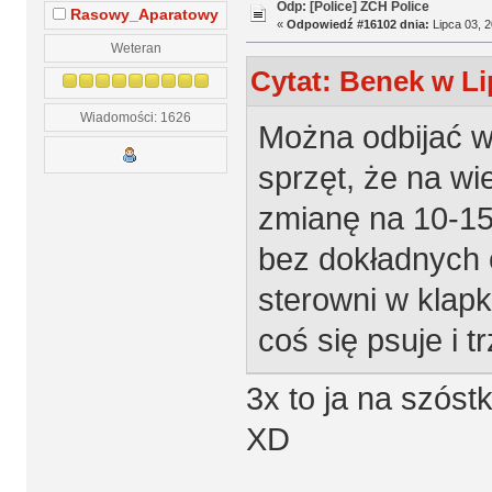
Odp: [Police] ZCH Police
Rasowy_Aparatowy
«
Odpowiedź #16102 dnia:
Lipca 03, 2
Weteran
Cytat: Benek w Li
Wiadomości: 1626
Można odbijać w 
sprzęt, że na wi
zmianę na 10-15 
bez dokładnych o
sterowni w klapk
coś się psuje i
3x to ja na szós
XD