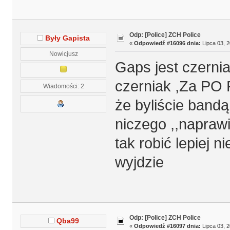
Odp: [Police] ZCH Police
Były Gapista
«
Odpowiedź #16096 dnia:
Lipca 03, 2
Nowicjusz
Gaps jest czernia
czerniak ,Za PO 
Wiadomości: 2
że byliście bandą
niczego ,,naprawi
tak robić lepiej 
wyjdzie
Odp: [Police] ZCH Police
Qba99
«
Odpowiedź #16097 dnia:
Lipca 03, 2