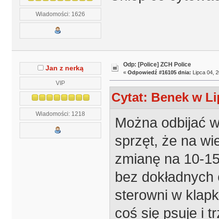
Wiadomości: 1626
Odp: [Police] ZCH Police
Jan z nerką
«
Odpowiedź #16105 dnia:
Lipca 04, 2
VIP
Cytat: Benek w Li
Wiadomości: 1218
Można odbijać w 
sprzęt, że na wi
zmianę na 10-15 
bez dokładnych o
sterowni w klapk
coś się psuje i