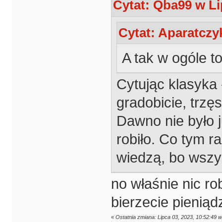
Cytat: Qba99 w Li
Cytat: Aparatczyk
A tak w ogóle t
Cytując klasyka
gradobicie, trzęs
Dawno nie było 
robiło. Co tym r
wiedzą, bo wszy
no właśnie nic ro
bierzecie pieniąd
«
Ostatnia zmiana: Lipca 03, 2023, 10:52:49 