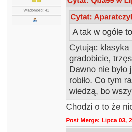
Cytat: Qba99 w Li
Wiadomości: 41
Cytat: Aparatczyk
A tak w ogóle t
Cytując klasyka
gradobicie, trzęs
Dawno nie było 
robiło. Co tym r
wiedzą, bo wszy
Chodzi o to że nic
Post Merge: Lipca 03, 2