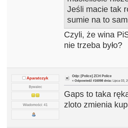
Jeśli macie tak r
sumie na to sam
Czyli, że wina Pi
nie trzeba było?
Odp: [Police] ZCH Police
Aparatczyk
«
Odpowiedź #16098 dnia:
Lipca 03, 2
Bywalec
Gaps to taka ręk
zloto zmienia ku
Wiadomości: 41