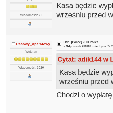
Kasa będzie wyp
wrześniu przed 
Wiadomości: 71
Odp: [Police] ZCH Police
Rasowy_Aparatowy
«
Odpowiedź #16107 dnia:
Lipca 05, 2
Weteran
Cytat: adik144 w L
Wiadomości: 1626
Kasa będzie wy
wrześniu przed 
Chodzi o wypłatę