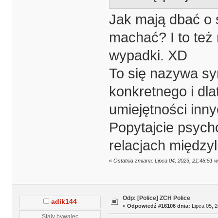
Jak mają dbać o sp
machać? I to też 
wypadki. XD
To się nazywa sy
konkretnego i dla
umiejętności innyc
Popytajcie psych
relacjach międzyl
«
Ostatnia zmiana: Lipca 04, 2023, 21:48:51 
Odp: [Police] ZCH Police
adik144
«
Odpowiedź #16106 dnia:
Lipca 05, 2
Stały bywalec