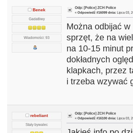
Odp: [Police] ZCH Police
Benek
«
Odpowiedź #16099 dnia:
Lipca 03, 2
Gadatliwy
Można odbijać w d
sprzęt, że na wie
Wiadomości: 93
na 10-15 minut pr
dokładnych oględz
klapkach, przez t
i trzeba wzywać
Odp: [Police] ZCH Police
rebeliant
«
Odpowiedź #16100 dnia:
Lipca 03, 2
Stały bywalec
Jakieś info po dz