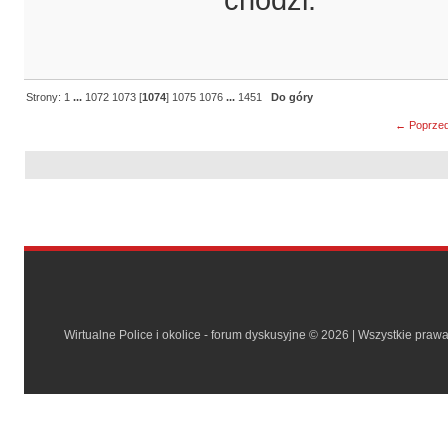
Strony:
1
...
1072
1073
[
1074
]
1075
1076
...
1451
Do góry
← Poprzed
Wirtualne Police i okolice - forum dyskusyjne © 2026 | Wszystkie praw