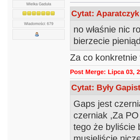
Wielka Gaduła
Cytat: Aparatczyk
Wiadomości: 679
no właśnie nic r
bierzecie pieniąd
Za co konkretnie w
Post Merge: Lipca 03, 2
Cytat: Były Gapist
Gaps jest czerni
czerniak ,Za PO
tego że byliście
musieliście nicze