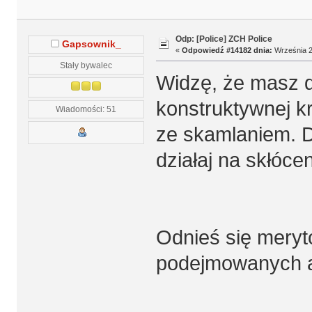
Odp: [Police] ZCH Police
Gapsownik_
«
Odpowiedź #14182 dnia:
Września 2
Stały bywalec
Widzę, że masz d
konstruktywnej kr
Wiadomości: 51
ze skamlaniem. D
działaj na skłóce
Odnieś się meryt
podejmowanych 