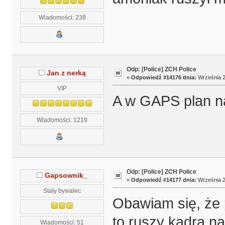
Wiadomości: 238
Odp: [Police] ZCH Police
Jan z nerką
«
Odpowiedź #14176 dnia:
Września 27
VIP
A w GAPS plan n
Wiadomości: 1219
Odp: [Police] ZCH Police
Gapsownik_
«
Odpowiedź #14177 dnia:
Września 2
Stały bywalec
Obawiam się, że 
to ruszy kadra na
Wiadomości: 51