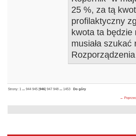
25 %, za tą kwo
profilaktyczny z
kwota ta będzie 
musiała szukać r
Rozporządzenia 
Strony:
1
...
944
945
[
946
]
947
948
...
1453
Do góry
← Poprzed