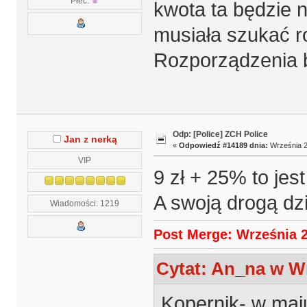
Płeć:
kwota ta będzie n
musiała szukać ro
Rozporządzenia b
Odp: [Police] ZCH Police
Jan z nerką
«
Odpowiedź #14189 dnia:
Września 2
VIP
9 zł + 25% to jest
A swoją drogą dz
Wiadomości: 1219
Post Merge: Września 2
Cytat: An_na w Wr
Kopernik- w maj