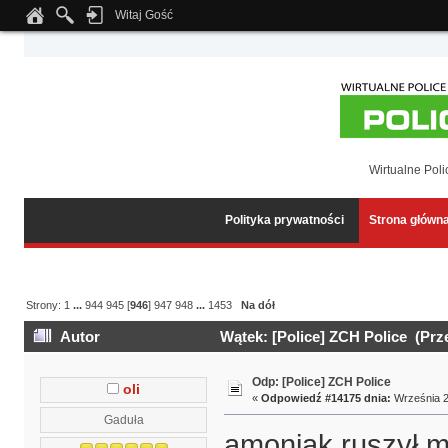
Witaj Gość
Notice
: Undefined index: tapatalk_body_hook in
/home/klient.dhosting.pl/wipmed
Wirtualne Poli
Polityka prywatności
Strona główn
Strony:
1
...
944
945
[
946
]
947
948
...
1453
Na dół
Autor
Wątek: [Police] ZCH Police (Prz
Odp: [Police] ZCH Police
oli
«
Odpowiedź #14175 dnia:
Września 2
Gaduła
amoniak ruszył m