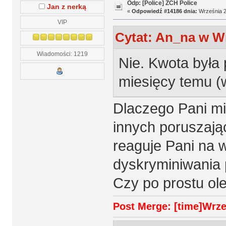
Odp: [Police] ZCH Police
Jan z nerką
«
Odpowiedź #14186 dnia:
Września 2
VIP
Cytat: An_na w Wr
Wiadomości: 1219
Nie. Kwota była 
miesięcy temu (
Dlaczego Pani mi
innych poruszaj
reaguje Pani na 
dyskryminiwania
Czy po prostu ol
Post Merge: [time]Wrzes