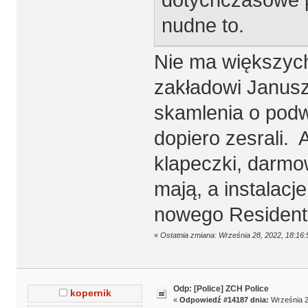
nudne to.
Nie ma większyc
zakładowi Janusze
skamlenia o podwy
dopiero zesrali. 
klapeczki, darmow
mają, a instalacje
nowego Resident
«
Ostatnia zmiana: Września 28, 2022, 18:16
Odp: [Police] ZCH Police
kopernik
«
Odpowiedź #14187 dnia:
Września 2