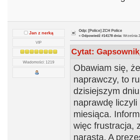
Odp: [Police] ZCH Police
Jan z nerką
«
Odpowiedź #14178 dnia:
Września 2
VIP
Cytat: Gapsownik_
Wiadomości: 1219
Obawiam się, że 
naprawczy, to ru
dzisiejszym dni
naprawdę liczyli
miesiąca. Inform
więc frustracja,
narasta. A preze