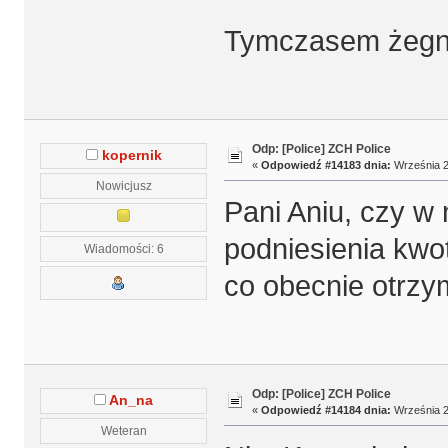
Tymczasem żegn
Odp: [Police] ZCH Police
kopernik
«
Odpowiedź #14183 dnia:
Września 2
Nowicjusz
Pani Aniu, czy w 
podniesienia kwot
Wiadomości: 6
co obecnie otrzy
Odp: [Police] ZCH Police
An_na
«
Odpowiedź #14184 dnia:
Września 2
Weteran