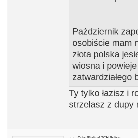
Październik zap
osobiście mam n
złota polska jesi
wiosna i powiej
zatwardziałego 
Ty tylko łazisz i
strzelasz z dupy 
Odp: [Police] ZCH Police