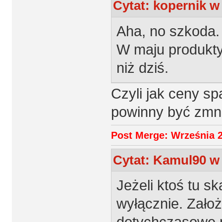
Cytat: kopernik w
Aha, no szkoda.
W maju produkty
niż dziś.
Czyli jak ceny s
powinny być zmn
Post Merge: Września 2
Cytat: Kamul90 w 
Jeżeli ktoś tu sk
wyłącznie. Założy
dotychczasowe po