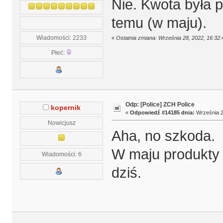
Nie. Kwota była p
temu (w maju).
Wiadomości: 2233
«
Ostatnia zmiana: Września 28, 2022, 16:32
Płeć:
Odp: [Police] ZCH Police
kopernik
«
Odpowiedź #14185 dnia:
Września 2
Nowicjusz
Aha, no szkoda.
W maju produkty 
Wiadomości: 6
dziś.