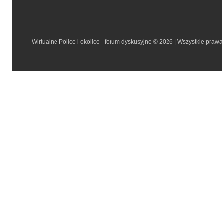
Wirtualne Police i okolice - forum dyskusyjne © 2026 | Wszystkie praw