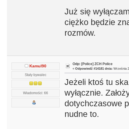
Już się wyłączam
ciężko będzie zn
rozmów.
Odp: [Police] ZCH Police
Kamul90
«
Odpowiedź #14181 dnia:
Września 2
Stały bywalec
Jeżeli ktoś tu ska
wyłącznie. Założył
Wiadomości: 66
dotychczasowe po
nudne to.