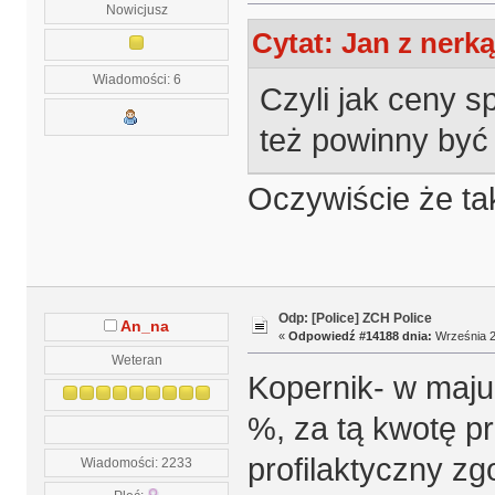
Nowicjusz
Cytat: Jan z nerk
Wiadomości: 6
Czyli jak ceny 
też powinny być
Oczywiście że tak
Odp: [Police] ZCH Police
An_na
«
Odpowiedź #14188 dnia:
Września 2
Weteran
Kopernik- w maju
%, za tą kwotę p
profilaktyczny z
Wiadomości: 2233