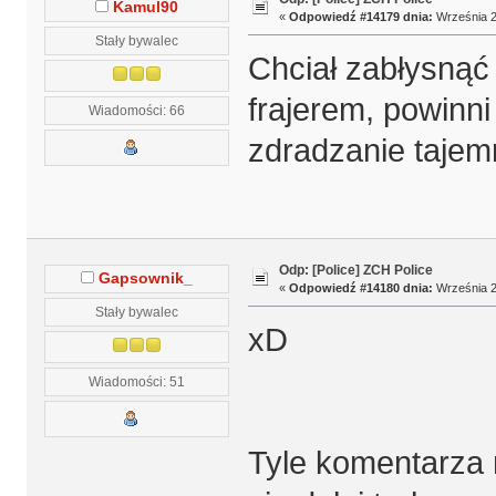
Kamul90
«
Odpowiedź #14179 dnia:
Września 2
Stały bywalec
Chciał zabłysnąć
frajerem, powinn
Wiadomości: 66
zdradzanie tajem
Odp: [Police] ZCH Police
Gapsownik_
«
Odpowiedź #14180 dnia:
Września 2
Stały bywalec
xD
Wiadomości: 51
Tyle komentarza 