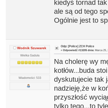
kiedyś tornad ta
ale są od tego sp
Ogólnie jest to s
Odp: [Police] ZCH Police
Wodnik Szuwarek
«
Odpowiedź #13205 dnia:
Marca 25, 
Wielka Gaduła
Na cholerę wy mę
kotłów...buda sto
dyskutujecie tak 
Wiadomości: 533
nadzieję,że w koń
przyszłość wyciąg
tylko tego...to ty