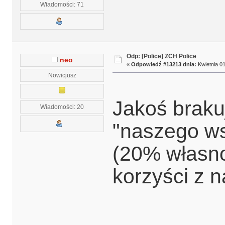
Wiadomości: 71
Odp: [Police] ZCH Police
neo
«
Odpowiedź #13213 dnia:
Kwietnia 01
Nowicjusz
Jakoś brakuj
Wiadomości: 20
"naszego ws
(20% własno
korzyści z n