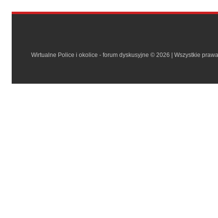
Wirtualne Police i okolice - forum dyskusyjne © 2026 | Wszystkie praw