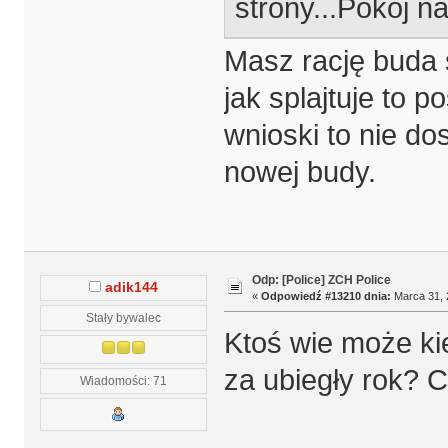
strony...Pokój 
Masz rację buda st
jak splajtuje to 
wnioski to nie do
nowej budy.
Odp: [Police] ZCH Police
adik144
«
Odpowiedź #13210 dnia:
Marca 31, 
Stały bywalec
Ktoś wie może ki
za ubiegły rok? C
Wiadomości: 71