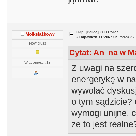
Odp: [Police] ZCH Police
Molksiażkowy
«
Odpowiedź #13204 dnia:
Marca 25, 
Nowicjusz
Cytat: An_na w Ma
Wiadomości: 13
Z uwagi na sze
energetykę w n
wywołać dyskusj
o tym sądzicie? 
wymogi unijne, 
że to jest realne