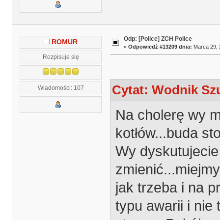
Odp: [Police] ZCH Police
ROMUR
«
Odpowiedź #13209 dnia:
Marca 29, 
Rozpisuje się
Cytat: Wodnik Szu
Wiadomości: 107
Na cholerę wy m
kotłów...buda sto
Wy dyskutujecie 
zmienić...miejm
jak trzeba i na 
typu awarii i nie 