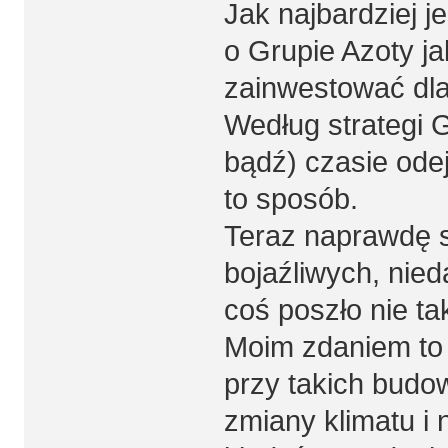
Jak najbardziej j
o Grupie Azoty ja
zainwestować dla
Według strategi G
bądź) czasie odej
to sposób.
Teraz naprawdę s
bojaźliwych, nie
coś poszło nie tak
Moim zdaniem to 
przy takich budo
zmiany klimatu i 