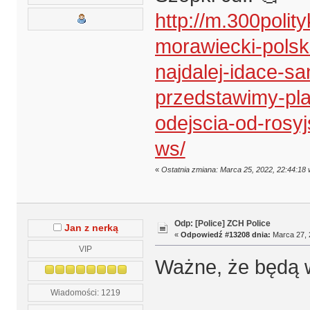
http://m.300polit
morawiecki-polsk
najdalej-idace-s
przedstawimy-pl
odejscia-od-rosy
ws/
«
Ostatnia zmiana: Marca 25, 2022, 22:44:18
Odp: [Police] ZCH Police
Jan z nerką
«
Odpowiedź #13208 dnia:
Marca 27, 
VIP
Ważne, że będą 
Wiadomości: 1219