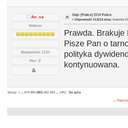
Odp: [Police] ZCH Police
An_na
«
Odpowiedź #13214 dnia:
Kwietnia 01
Weteran
Prawda. Brakuje P
Pisze Pan o tarn
polityka dywidend
Wiadomości: 2233
Płeć:
kontynuowana.
Strony:
1
...
879
880
[
881
]
882
883
...
1452
Do góry
← Poprzed