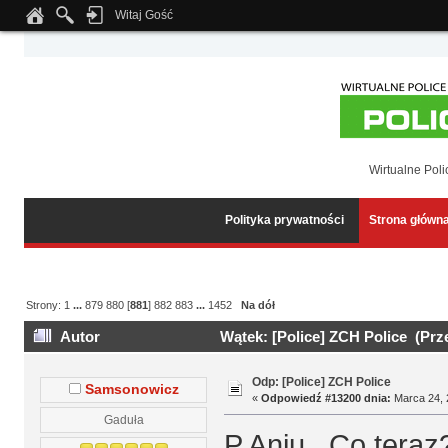
Witaj Gość
Notice
: Undefined index: tapatalk_body_hook in
/home/klient.dhosting.pl/wipmed
Wirtualne Poli
Polityka prywatności
Strona główn
Strony:
1
...
879
880
[
881
]
882
883
...
1452
Na dół
Autor
Wątek: [Police] ZCH Police (Prz
Odp: [Police] ZCH Police
Samsonowicz
«
Odpowiedź #13200 dnia:
Marca 24, 
Gaduła
P Aniu . Co teraz