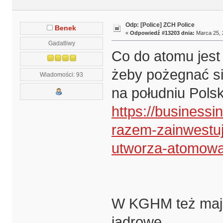
Odp: [Police] ZCH Police
Benek
«
Odpowiedź #13203 dnia:
Marca 25, 
Gadatliwy
Co do atomu jest
żeby pożegnać s
Wiadomości: 93
na południu Pols
https://businessi
razem-zainwestu
utworza-atomowa
W KGHM też mają
jądrowe.