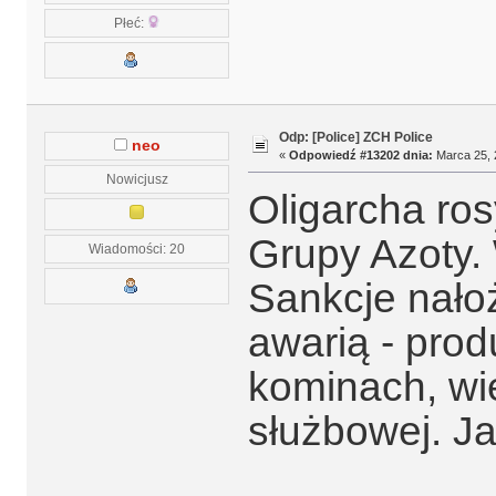
Płeć:
Odp: [Police] ZCH Police
neo
«
Odpowiedź #13202 dnia:
Marca 25, 
Nowicjusz
Oligarcha ros
Grupy Azoty. 
Wiadomości: 20
Sankcje nało
awarią - prod
kominach, wi
służbowej. J