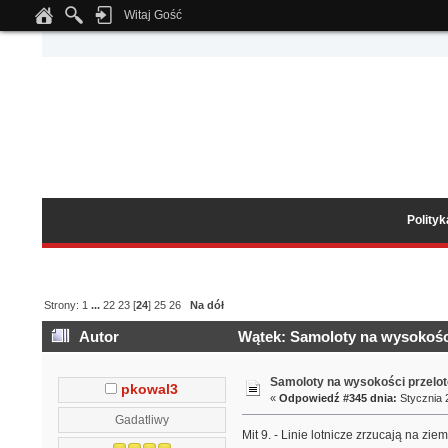
Witaj Gość
Notice
: Undefined index: tapatalk_body_hook in
/home/klient.dhosting.pl/wipmed
Polity
Strony:
1
...
22
23
[
24
]
25
26
Na dół
Autor
Wątek: Samoloty na wysokości
Samoloty na wysokości przelo
pkowal3
«
Odpowiedź #345 dnia:
Stycznia 2
Gadatliwy
Mit 9. - Linie lotnicze zrzucają na zie