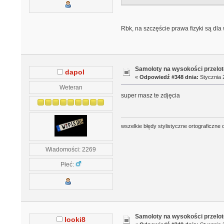
Rbk, na szczęście prawa fizyki są dla
Samoloty na wysokości przelo
dapol
«
Odpowiedź #348 dnia:
Stycznia 2
Weteran
super masz te zdjęcia
wszelkie błędy stylistyczne ortograficzne 
Wiadomości: 2269
Płeć:
Samoloty na wysokości przelo
looki8