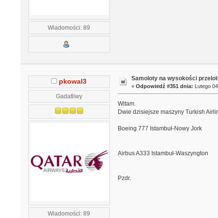
Wiadomości: 89
Samoloty na wysokości przelo
pkowal3
«
Odpowiedź #351 dnia:
Lutego 04
Gadatliwy
Witam.
Dwie dzisiejsze maszyny Turkish Airli
Boeing 777 Istambuł-Nowy Jork
Airbus A333 Istambuł-Waszyngton
Pzdr.
Wiadomości: 89