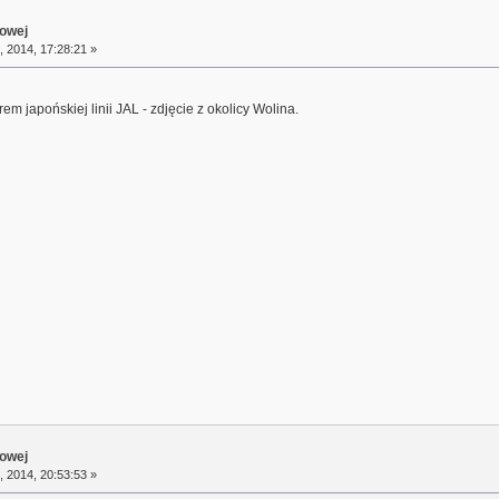
towej
, 2014, 17:28:21 »
m japońskiej linii JAL - zdjęcie z okolicy Wolina.
towej
, 2014, 20:53:53 »