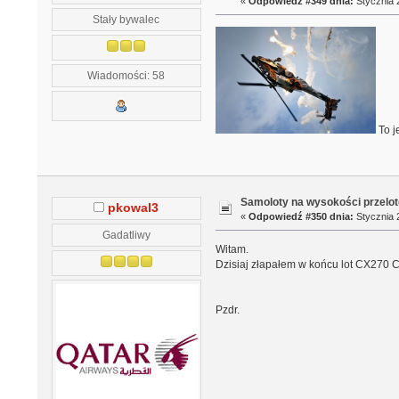
«
Odpowiedź #349 dnia:
Stycznia 2
Stały bywalec
Wiadomości: 58
To j
Samoloty na wysokości przelo
pkowal3
«
Odpowiedź #350 dnia:
Stycznia 2
Gadatliwy
Witam.
Dzisiaj złapałem w końcu lot CX270 Ca
Pzdr.