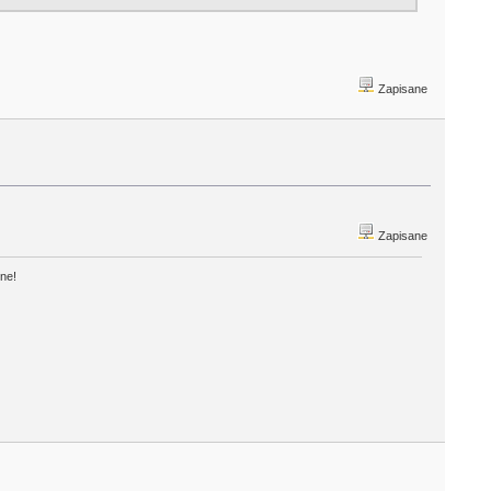
Zapisane
Zapisane
one!