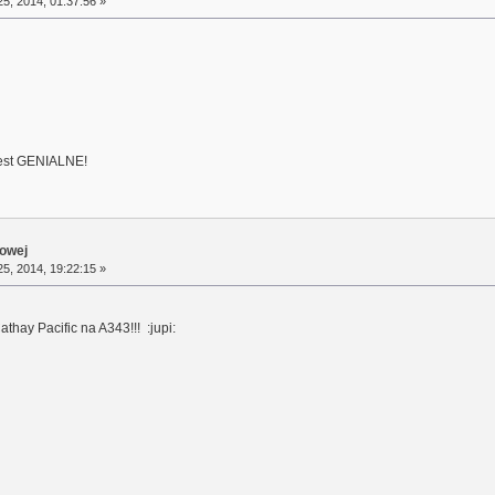
5, 2014, 01:37:56 »
est GENIALNE!
towej
5, 2014, 19:22:15 »
thay Pacific na A343!!! :jupi: