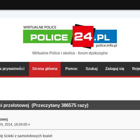
ia2/forum/Sources/Load.php(2501) : eval()'d code
on line
199
Wirtualne Police i okolice - forum dyskusyjne
ka prywatności
Strona główna
Pomoc
Szukaj
Zaloguj się
Reje
 przelotowej (Przeczytany 386575 razy)
towej
4, 2014, 16:04:00 »
mię ścieki z samolotowych toalet