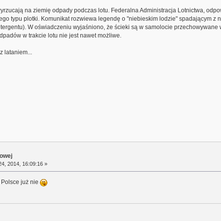
wyrzucają na ziemię odpady podczas lotu. Federalna Administracja Lotnictwa, odp
ego typu plotki. Komunikat rozwiewa legendę o "niebieskim lodzie" spadającym z n
etergentu). W oświadczeniu wyjaśniono, że ścieki są w samolocie przechowywane w 
padów w trakcie lotu nie jest nawet możliwe.
 lataniem...
towej
4, 2014, 16:09:16 »
w Polsce już nie