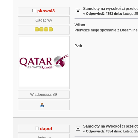
Samoloty na wysokości przelo
pkowal3
«
Odpowiedź #353 dnia:
Lutego 25
Gadatliwy
Witam.
Pierwsze moje spotkanie z Dreamlinere
Pzdr.
Wiadomości: 89
Samoloty na wysokości przelo
dapol
«
Odpowiedź #354 dnia:
Lutego 25
Weteran