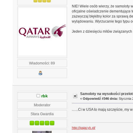
NIE! Wiele osób wierzy, że samoloty 
oficjalne oświadczenie dementujące t
zazwyczaj błękitny kolor za sprawą d
wylądowaniu. Wyrzucanie tego typu od
Jeden z dziesięciu mitów związanych z
Wiadomości: 89
Samoloty na wysokości przelo
rbk
«
Odpowiedź #346 dnia:
Stycznia 2
Moderator
.......Ci w USA to mają szczęście, my 
Stara Gwardia
http://pajacyk.pl/