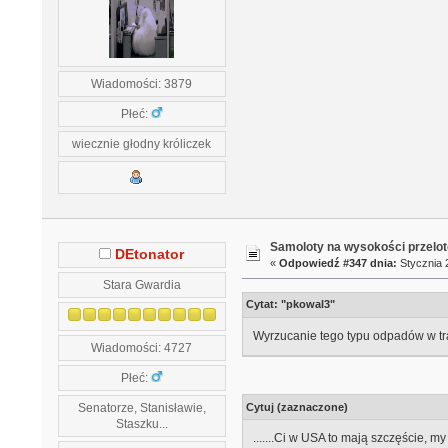
Wiadomości: 3879
Płeć:
wiecznie głodny króliczek
Samoloty na wysokości przelo
DEtonator
«
Odpowiedź #347 dnia:
Stycznia 2
Stara Gwardia
Cytat: "pkowal3"
Wyrzucanie tego typu odpadów w tra
Wiadomości: 4727
Płeć:
Senatorze, Stanisławie,
Cytuj (zaznaczone)
Staszku...
.......Ci w USA to mają szczęście, my