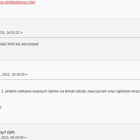
ce.pl/aktualnosci.htm
11, 16:51:22 »
dać limit się wyczerpał
 2012, 10:18:20 »
1, jestem ciekawa waszych opinie na temat szkoły, nauczycieli oraz ogólnym wrażen
e
sty? (SP)
 2013, 09:29:09 »