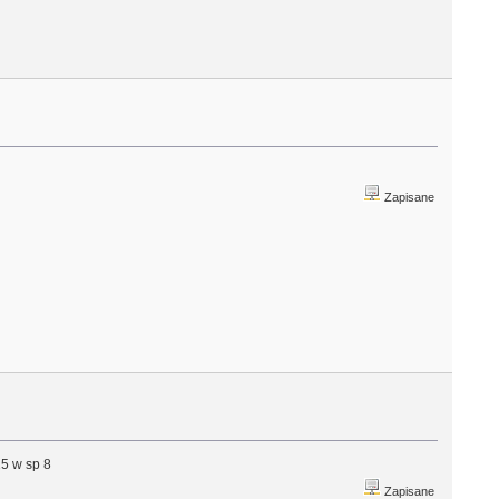
Zapisane
5 w sp 8
Zapisane