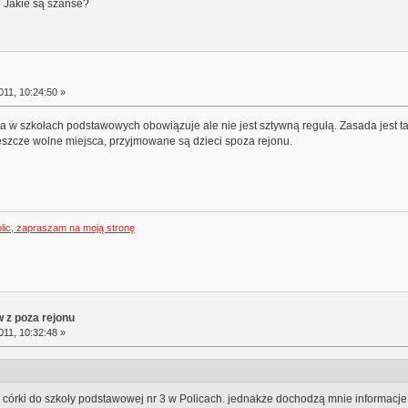
? Jakie są szanse?
11, 10:24:50 »
w szkołach podstawowych obowiązuje ale nie jest sztywną regułą. Zasada jest taka
a jeszcze wolne miejsca, przyjmowane są dzieci spoza rejonu.
olic, zapraszam na moją stronę
 z poza rejonu
11, 10:32:48 »
 córki do szkoły podstawowej nr 3 w Policach. jednakże dochodzą mnie informacje, 