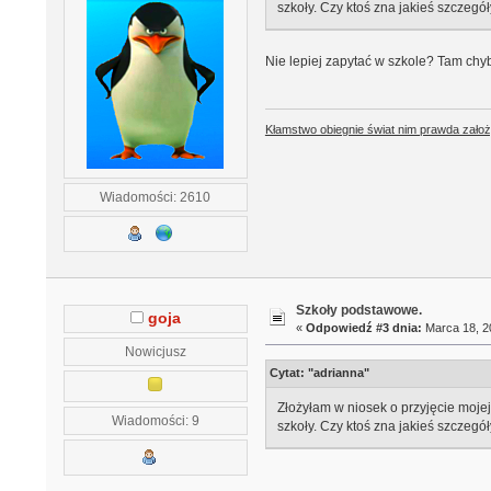
szkoły. Czy ktoś zna jakieś szczegó
Nie lepiej zapytać w szkole? Tam chyba
Kłamstwo obiegnie świat nim prawda założ
Wiadomości: 2610
Szkoły podstawowe.
goja
«
Odpowiedź #3 dnia:
Marca 18, 20
Nowicjusz
Cytat: "adrianna"
Złożyłam w niosek o przyjęcie mojej
Wiadomości: 9
szkoły. Czy ktoś zna jakieś szczegó