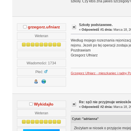
szkoły. Czy ktoś zna jakieś szczegóły
Szkoły podstawowe.
grzegorz.ufniarz
«
Odpowiedź #1 dnia:
Marca 18, 20
Weteran
Według mojego rozeznania rejonizacja 
rejonu. Jezeli po tej operacji zostaj
Pozdrawiam
Grzegorz Ufniarz
Wiadomości: 1734
Płeć:
Grzegorz Ufniarz - mieszkaniec i radny P
Re: sp3 nie przyjmuje wniosków
Wykidajło
«
Odpowiedź #2 dnia:
Marca 18, 20
Weteran
Cytat: "adrianna"
Złożyłam w niosek o przyjęcie mojej