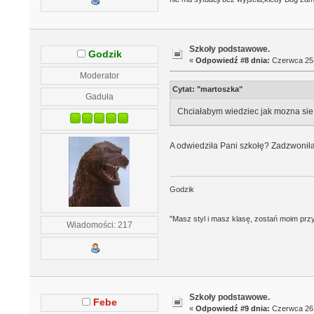
Szkoły podstawowe.
Godzik
«
Odpowiedź #8 dnia:
Czerwca 25,
Moderator
Cytat: "martoszka"
Gaduła
Chciałabym wiedziec jak mozna sie
A odwiedziła Pani szkołę? Zadzwonił
Godzik
"Masz styl i masz klasę, zostań moim prz
Wiadomości: 217
Szkoły podstawowe.
Febe
«
Odpowiedź #9 dnia:
Czerwca 26,