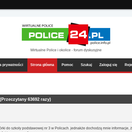
ia2/forum/Sources/Load.php(2501) : eval()'d code
on line
199
Wirtualne Police i okolice - forum dyskusyjne
ka prywatności
Strona główna
Pomoc
Szukaj
Zaloguj się
Reje
Przeczytany 63692 razy)
órki do szkoły podstawowej nr 3 w Policach. jednakże dochodzą mnie informacje, że