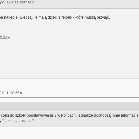
ły? Jakie są szanse?
 najlepiej wiedzą, ile mają dzieci z rejonu - które muszą przyjąć.
y buty
.
11, 11:39:56 »
 córki do szkoły podstawowej nr 3 w Policach. jednakże dochodzą mnie informacje, 
ły? Jakie są szanse?