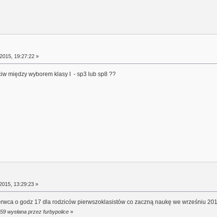
2015, 19:27:22 »
iw między wyborem klasy I - sp3 lub sp8 ??
2015, 13:29:23 »
zerwca o godz 17 dla rodziców pierwszoklasistów co zaczną naukę we wrześniu 201
:59 wysłana przez furbypolice
»