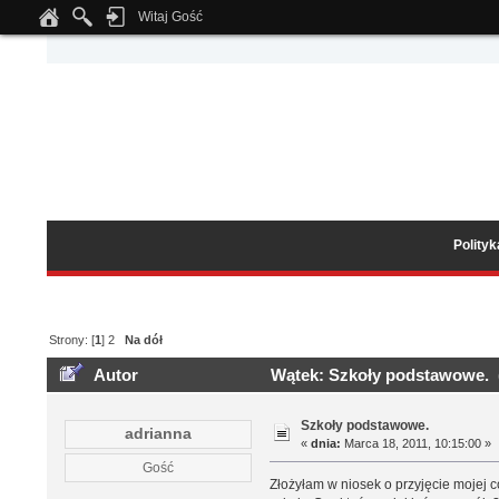
Witaj Gość
Notice
: Undefined index: tapatalk_body_hook in
/home/klient.dhosting.pl/wipmed
Polity
Strony: [
1
]
2
Na dół
Autor
Wątek: Szkoły podstawowe. (
Szkoły podstawowe.
adrianna
«
dnia:
Marca 18, 2011, 10:15:00 »
Gość
Złożyłam w niosek o przyjęcie mojej c