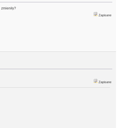
 zmieniły?
Zapisane
Zapisane