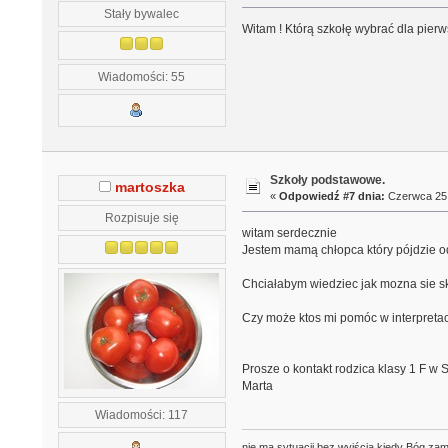
Stały bywalec
Witam ! Którą szkołę wybrać dla pierw
Wiadomości: 55
Szkoły podstawowe.
martoszka
«
Odpowiedź #7 dnia:
Czerwca 25,
Rozpisuje się
witam serdecznie
Jestem mamą chłopca który pójdzie od
Chciałabym wiedziec jak mozna sie s
Czy może ktos mi pomóc w interpretac
Prosze o kontakt rodzica klasy 1 F 
Marta
Wiadomości: 117
nie ma sytuacji bez wyjścia,kiedy Bóg zam