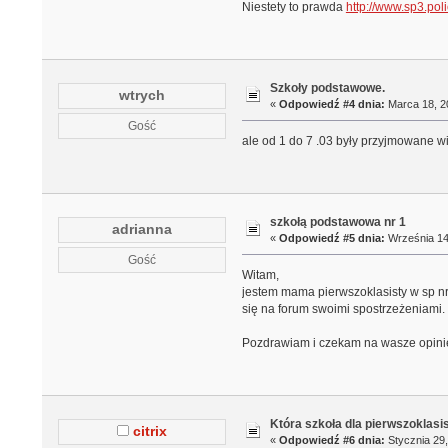
Niestety to prawda
http://www.sp3.poli
Szkoły podstawowe.
wtrych
«
Odpowiedź #4 dnia:
Marca 18, 20
Gość
ale od 1 do 7 .03 były przyjmowane wi
szkołą podstawowa nr 1
adrianna
«
Odpowiedź #5 dnia:
Września 14,
Gość
Witam,
jestem mama pierwszoklasisty w sp nr 
się na forum swoimi spostrzeżeniami.
Pozdrawiam i czekam na wasze opini
Która szkoła dla pierwszoklasi
citrix
«
Odpowiedź #6 dnia:
Stycznia 29,