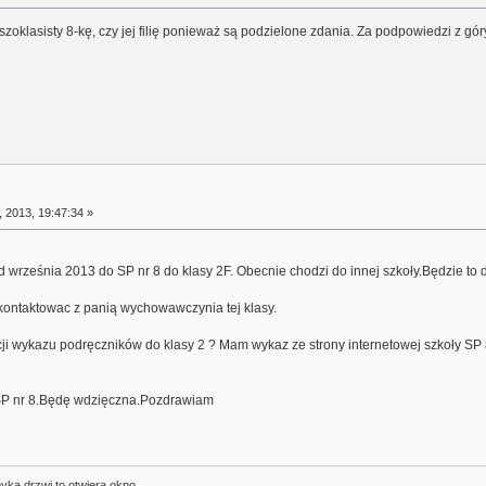
szoklasisty 8-kę, czy jej filię ponieważ są podzielone zdania. Za podpowiedzi z gó
 2013, 19:47:34 »
 września 2013 do SP nr 8 do klasy 2F. Obecnie chodzi do innej szkoły.Będzie to 
kontaktowac z panią wychowawczynia tej klasy.
ji wykazu podręczników do klasy 2 ? Mam wykaz ze strony internetowej szkoły SP
w SP nr 8.Będę wdzięczna.Pozdrawiam
yka drzwi to otwiera okno