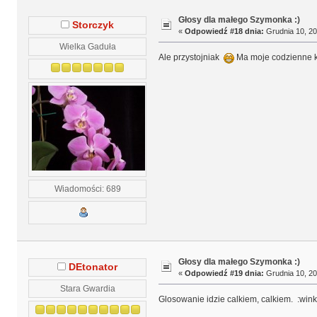
Głosy dla małego Szymonka :)
Storczyk
«
Odpowiedź #18 dnia:
Grudnia 10, 20
Wielka Gaduła
Ale przystojniak
Ma moje codzienne kl
Wiadomości: 689
Głosy dla małego Szymonka :)
DEtonator
«
Odpowiedź #19 dnia:
Grudnia 10, 20
Stara Gwardia
Glosowanie idzie calkiem, calkiem. :wink