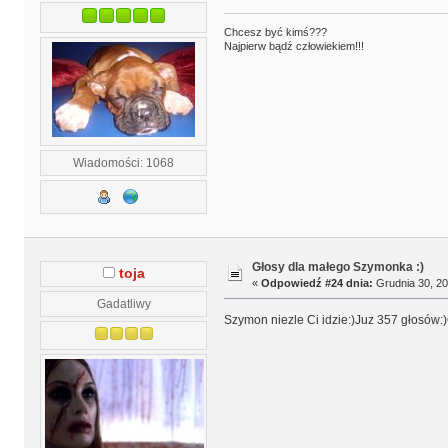
Chcesz być kimś???
Najpierw bądź człowiekiem!!!
Wiadomości: 1068
Głosy dla małego Szymonka :)
toja
«
Odpowiedź #24 dnia:
Grudnia 30, 20
Gadatliwy
Szymon niezle Ci idzie:)Juz 357 głosów:)