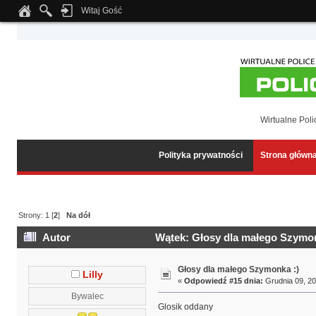
Witaj Gość
Notice
: Undefined index: tapatalk_body_hook in
/home/klient.dhosting.pl/wipmed
Wirtualne Poli
Polityka prywatności
Strona główn
Strony:
1
[
2
]
Na dół
Autor
Wątek: Głosy dla małego Szymonk
Głosy dla małego Szymonka :)
Lilly
«
Odpowiedź #15 dnia:
Grudnia 09, 20
Bywalec
Glosik oddany