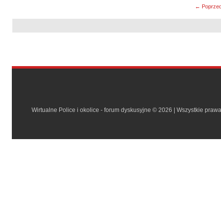
← Poprzed
Wirtualne Police i okolice - forum dyskusyjne © 2026 | Wszystkie praw