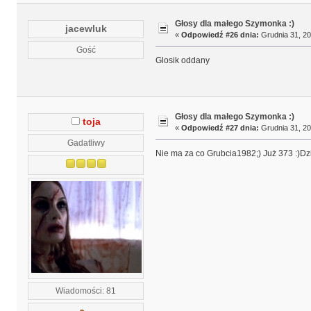
Głosy dla małego Szymonka :)
jacewluk
«
Odpowiedź #26 dnia:
Grudnia 31, 20
Gość
Glosik oddany
Głosy dla małego Szymonka :)
toja
«
Odpowiedź #27 dnia:
Grudnia 31, 20
Gadatliwy
Nie ma za co Grubcia1982;) Już 373 :)D
Wiadomości: 81