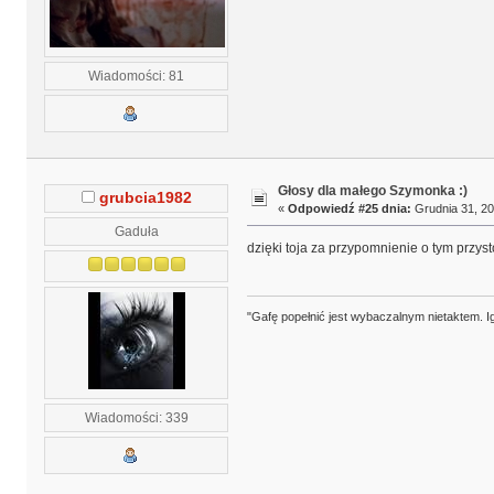
Wiadomości: 81
Głosy dla małego Szymonka :)
grubcia1982
«
Odpowiedź #25 dnia:
Grudnia 31, 20
Gaduła
dzięki toja za przypomnienie o tym przy
"Gafę popełnić jest wybaczalnym nietaktem. Ig
Wiadomości: 339