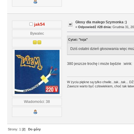
Głosy dla małego Szymonka :)
jak54
«
Odpowiedź #28 dnia:
Grudnia 31, 20
Bywalec
Cytat: "toja"
Dziś ostatni dzień głosowania więc m
380 jeszcze trochę i może będzie :wink:
W życiu piękne są tylko chwile...tak...tak... 
Zawsze warto być człowiekiem, choć tak łatwo 
Wiadomości: 38
Strony:
1
[
2
]
Do góry