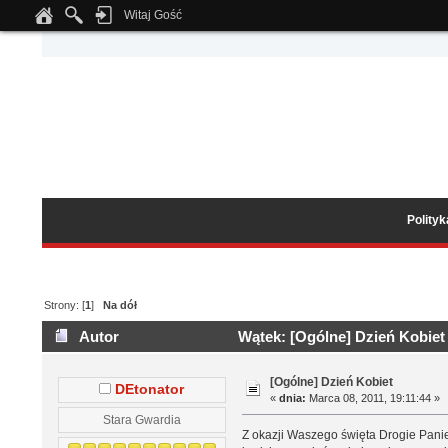
Witaj Gość
Notice
: Undefined index: tapatalk_body_hook in
/home/klient.dhosting.pl/wipmed
Polity
Strony: [
1
]
Na dół
Autor
Wątek: [Ogólne] Dzień Kobiet
[Ogólne] Dzień Kobiet
DEtonator
«
dnia:
Marca 08, 2011, 19:11:44 »
Stara Gwardia
Z okazji Waszego święta Drogie Panie