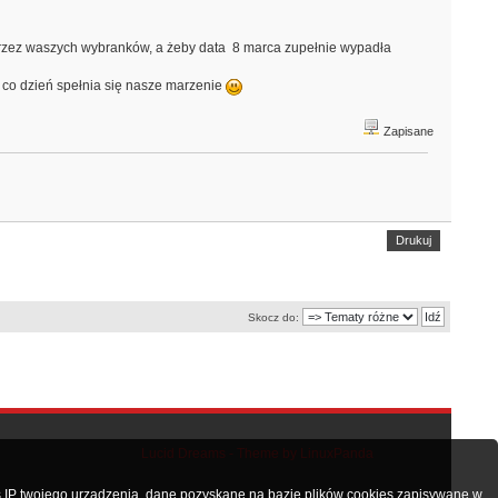
rzez waszych wybranków, a żeby data 8 marca zupełnie wypadła
o dzień spełnia się nasze marzenie
Zapisane
Drukuj
Skocz do:
Lucid Dreams - Theme by LinuxPanda
 IP twojego urządzenia, dane pozyskane na bazie plików cookies zapisywane w