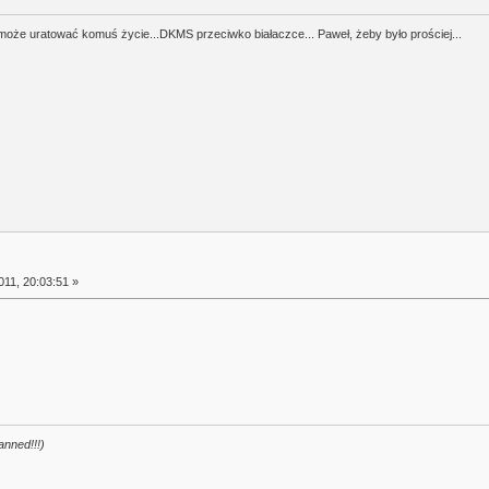
a może uratować komuś życie...DKMS przeciwko białaczce... Paweł, żeby było prościej...
11, 20:03:51 »
anned!!!)