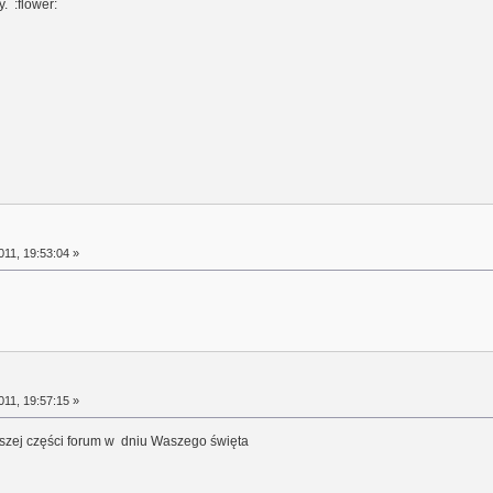
. :flower:
11, 19:53:04 »
11, 19:57:15 »
ejszej części forum w dniu Waszego święta