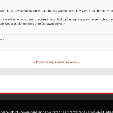
ego, aby każdy dzień w roku był dla was tak wyjątkowy oraz tak spełniony p
dczy o tym co ma znaczenie, lecz fakt, że budząc się przy naszej wybrance c
iedy bez was nie umiemy przejść nawet kroku :>
 not
← Poprzedni wątek
Następny wątek →
lice.info.pl - pewne dane mogą być przez nas przetwarzane - adres email, adres