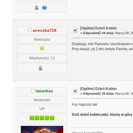
[Ogólne] Dzień Kobiet
aneczka718
«
Odpowiedź #4 dnia:
Marca 08, 20
Nowicjusz
Dziękuję, mili Panowie i pozdrawiam c
Przy okazji, za 2 dni święto Panów, 
Wiadomości: 12
[Ogólne] Dzień Kobiet
tatankas
«
Odpowiedź #5 dnia:
Marca 08, 20
Moderator
A ja napiszę tak:
VIP
Dziś dzień kobiet,więc biusty w górę
Chcesz być kimś???