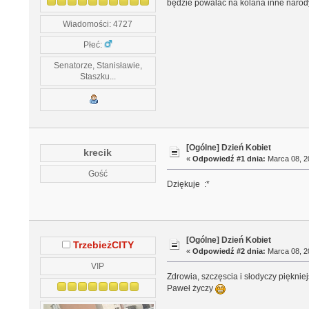
będzie powalać na kolana inne narody
Wiadomości: 4727
Płeć:
Senatorze, Stanisławie,
Staszku...
[Ogólne] Dzień Kobiet
krecik
«
Odpowiedź #1 dnia:
Marca 08, 20
Gość
Dziękuje :*
[Ogólne] Dzień Kobiet
TrzebieżCITY
«
Odpowiedź #2 dnia:
Marca 08, 20
VIP
Zdrowia, szczęscia i słodyczy piękni
Paweł życzy