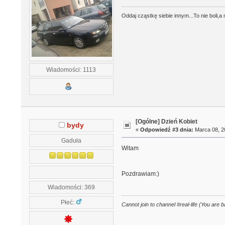
Oddaj cząstkę siebie innym...To nie boli,
Wiadomości: 1113
[Ogólne] Dzień Kobiet
bydy
«
Odpowiedź #3 dnia:
Marca 08, 20
Gaduła
Witam
Pozdrawiam:)
Wiadomości: 369
Płeć:
Cannot join to channel #real-life (You are b