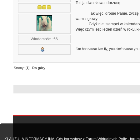
To i ja dwa słowa dorzucę.
Tak więc drogie Panie, życzę wam t
wam z głowy .
Gdyż nie stempel w kalendarzu świa
Więc czym jest jeden dzień w roku, k
Wiadomości: 56
I\'m hot cause I\'m fly, you ain\'t cause you
Strony: [
1
]
Do góry
KLAUZULA INFORMACYJNA: Gdy korzystasz z Forum Wirtualnych Polic - forum.po