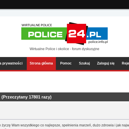
ia2/forum/Sources/Load.php(2501) : eval()'d code
on line
199
Wirtualne Police i okolice - forum dyskusyjne
ka prywatności
Strona główna
Pomoc
Szukaj
Zaloguj się
Reje
 (Przeczytany 17801 razy)
 życzę Wam wszystkiego co najlepsze, spełnienia marzeń, dużo zdrowia i jak najwi