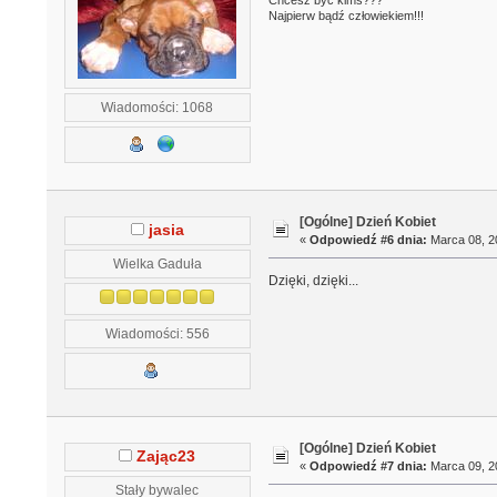
Najpierw bądź człowiekiem!!!
Wiadomości: 1068
[Ogólne] Dzień Kobiet
jasia
«
Odpowiedź #6 dnia:
Marca 08, 20
Wielka Gaduła
Dzięki, dzięki...
Wiadomości: 556
[Ogólne] Dzień Kobiet
Zając23
«
Odpowiedź #7 dnia:
Marca 09, 20
Stały bywalec