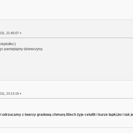
11, 21:45:07 »
ieplutko:)
więc pamiętajmy dziewczyny.
11, 23:13:19 »
 i odrzucamy z twarzy gradową chmurę.Niech żyje celullit i kurze łapki,bo i tak 