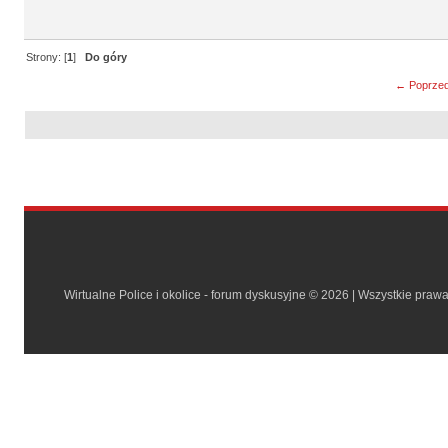
Strony: [
1
]
Do góry
← Poprzed
Wirtualne Police i okolice - forum dyskusyjne © 2026 | Wszystkie praw