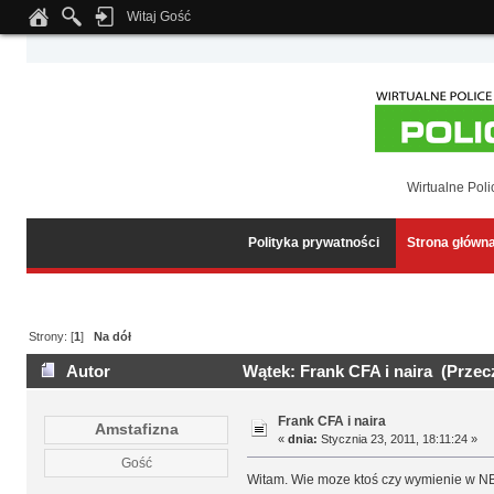
Witaj Gość
Notice
: Undefined index: tapatalk_body_hook in
/home/klient.dhosting.pl/wipmed
Wirtualne Poli
Polityka prywatności
Strona główn
Strony: [
1
]
Na dół
Autor
Wątek: Frank CFA i naira (Przec
Frank CFA i naira
Amstafizna
«
dnia:
Stycznia 23, 2011, 18:11:24 »
Gość
Witam. Wie moze ktoś czy wymienie w NBP