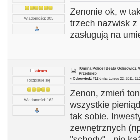
Zenonie ok, w ta
Wiadomości: 305
trzech nazwisk z 
zasługują na umi
[Gmina Police] Beata Golisowicz.
airam
Przedsięb
«
Odpowiedź #12 dnia:
Lutego 22, 2011, 11:
Rozpisuje się
Zenon, zmień ton,
Wiadomości: 162
wszystkie pieniąd
tak sobie. Inwes
zewnętrznych (np.
"schody" - nie ka