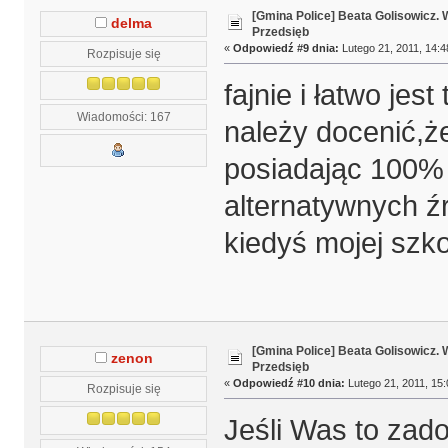
[Gmina Police] Beata Golisowicz.
delma
Przedsięb
«
Odpowiedź #9 dnia:
Lutego 21, 2011, 14:4
Rozpisuje się
fajnie i łatwo je
Wiadomości: 167
należy docenić,ż
posiadając 100%
alternatywnych źr
kiedyś mojej szko
[Gmina Police] Beata Golisowicz.
zenon
Przedsięb
«
Odpowiedź #10 dnia:
Lutego 21, 2011, 15:
Rozpisuje się
Jeśli Was to zad