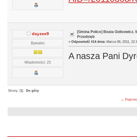
[Gmina Police] Beata Golisowicz.
dayzee9
Przedsięb
«
Odpowiedź #14 dnia:
Marca 08, 2011, 22:1
Bywalec
A nasza Pani Dyre
Wiadomości: 25
Strony: [
1
]
Do góry
← Poprzed