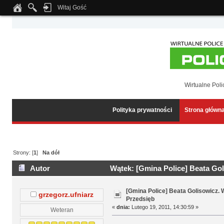
Witaj Gość
Notice
: Undefined index: tapatalk_body_hook in
/home/klient.dhosting.pl/wipmed
Wirtualne Poli
Polityka prywatności
Strona główn
Strony: [
1
]
Na dół
Autor
Wątek: [Gmina Police] Beata Gol
[Gmina Police] Beata Golisowicz.
grzegorz.ufniarz
Przedsięb
«
dnia:
Lutego 19, 2011, 14:30:59 »
Weteran