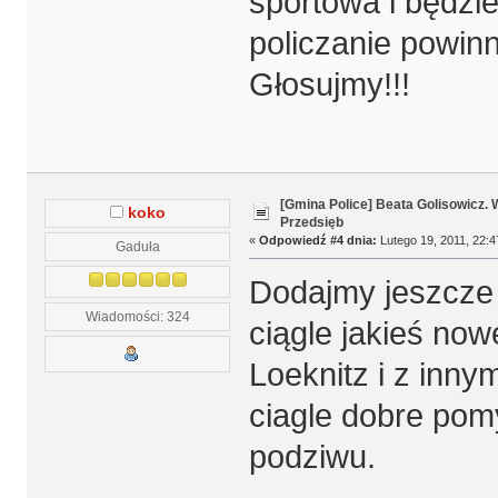
sportowa i będzi
policzanie powinn
Głosujmy!!!
[Gmina Police] Beata Golisowicz.
koko
Przedsięb
«
Odpowiedź #4 dnia:
Lutego 19, 2011, 22:4
Gaduła
Dodajmy jeszcze 
Wiadomości: 324
ciągle jakieś now
Loeknitz i z inny
ciagle dobre pomy
podziwu.