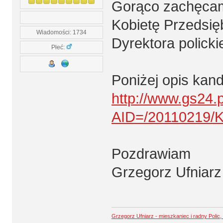
Gorąco zachęcam 
Kobietę Przedsię
Wiadomości: 1734
Dyrektora polickie
Płeć:
Poniżej opis kan
http://www.gs24.p
AID=/20110219
Pozdrawiam
Grzegorz Ufniarz
Grzegorz Ufniarz - mieszkaniec i radny Polic