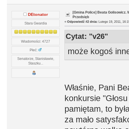
[Gmina Police] Beata Golisowicz.
DEtonator
Przedsięb
«
Odpowiedź #2 dnia:
Lutego 19, 2011, 16:1
Stara Gwardia
Cytat: "v26"
Wiadomości: 4727
może kogoś inn
Płeć:
Senatorze, Stanisławie,
Staszku...
Właśnie, Pani Be
konkursie "Głosu 
pamiętam, to była
za mało satysfak