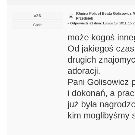
[Gmina Police] Beata Golisowicz.
v26
Przedsięb
«
Odpowiedź #1 dnia:
Lutego 19, 2011, 15:2
Gość
może kogoś inne
Od jakiegoś czasu
drugich znajomyc
adoracji.
Pani Golisowicz 
i dokonań, a pra
już była nagrodzo
kim moglibyśmy s