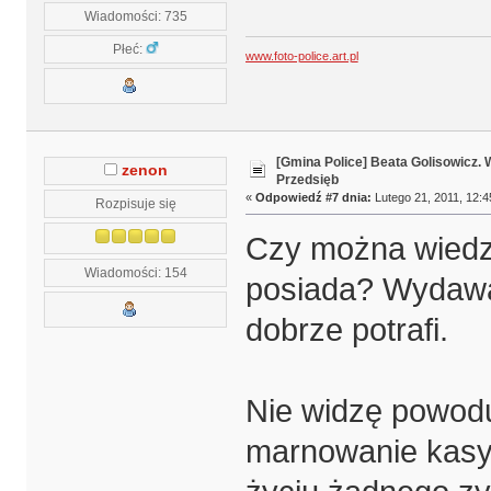
Wiadomości: 735
Płeć:
www.foto-police.art.pl
[Gmina Police] Beata Golisowicz.
zenon
Przedsięb
«
Odpowiedź #7 dnia:
Lutego 21, 2011, 12:4
Rozpisuje się
Czy można wiedzi
Wiadomości: 154
posiada? Wydawa
dobrze potrafi.
Nie widzę powod
marnowanie kasy, 