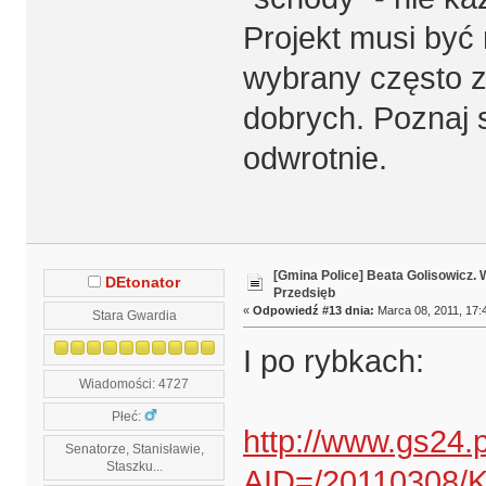
Projekt musi być 
wybrany często z 
dobrych. Poznaj s
odwrotnie.
[Gmina Police] Beata Golisowicz.
DEtonator
Przedsięb
«
Odpowiedź #13 dnia:
Marca 08, 2011, 17:
Stara Gwardia
I po rybkach:
Wiadomości: 4727
Płeć:
http://www.gs24.p
Senatorze, Stanisławie,
Staszku...
AID=/20110308