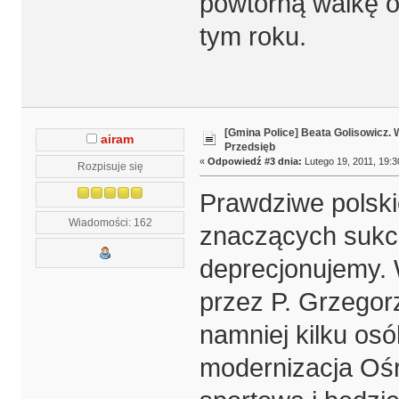
powtórną walkę o 
tym roku.
[Gmina Police] Beata Golisowicz.
airam
Przedsięb
«
Odpowiedź #3 dnia:
Lutego 19, 2011, 19:3
Rozpisuje się
Prawdziwe polski
Wiadomości: 162
znaczących sukc
deprecjonujemy.
przez P. Grzegor
namniej kilku osó
modernizacja Ośr