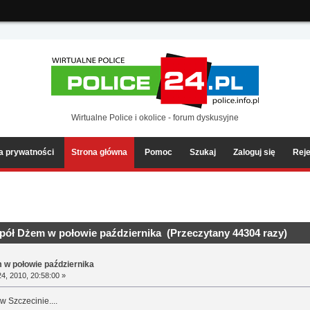
ia2/forum/Sources/Load.php(2501) : eval()'d code
on line
199
Wirtualne Police i okolice - forum dyskusyjne
ka prywatności
Strona główna
Pomoc
Szukaj
Zaloguj się
Reje
spół Dżem w połowie października (Przeczytany 44304 razy)
 w połowie października
4, 2010, 20:58:00 »
w Szczecinie....