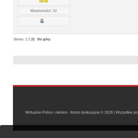
Wiadomości: 32
Strony:
1
2
[
3
]
Do góry
Wirtualne Police i okolice - forum dyskusyjne © 2026 | Wszystkie p