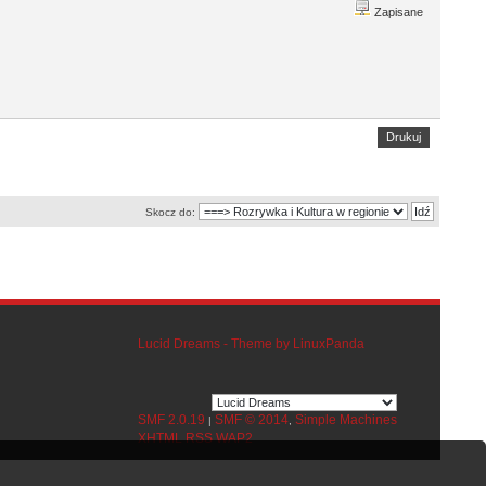
Zapisane
Drukuj
Skocz do:
Lucid Dreams - Theme by LinuxPanda
SMF 2.0.19
SMF © 2014
Simple Machines
|
,
XHTML
RSS
WAP2