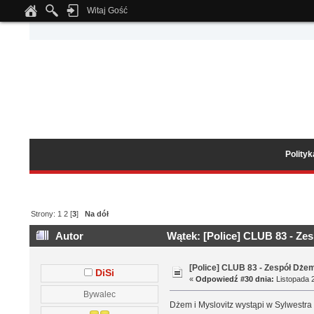
Witaj Gość
Notice
: Undefined index: tapatalk_body_hook in
/home/klient.dhosting.pl/wipmed
Polity
Strony:
1
2
[
3
]
Na dół
Autor
Wątek: [Police] CLUB 83 - Ze
[Police] CLUB 83 - Zespół Dżem
DiSi
«
Odpowiedź #30 dnia:
Listopada 2
Bywalec
Dżem i Myslovitz wystąpi w Sylwestra 