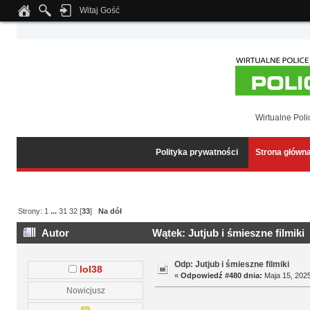
Witaj Gość
Notice
: Undefined index: tapatalk_body_hook in
/home/klient.dhosting.pl/wipmed
Wirtualne Poli
Polityka prywatności
Strona główn
Strony:
1
...
31
32
[
33
]
Na dół
Autor
Wątek: Jutjub i śmieszne filmiki
Odp: Jutjub i śmieszne filmiki
lol38
«
Odpowiedź #480 dnia:
Maja 15, 2025
Nowicjusz