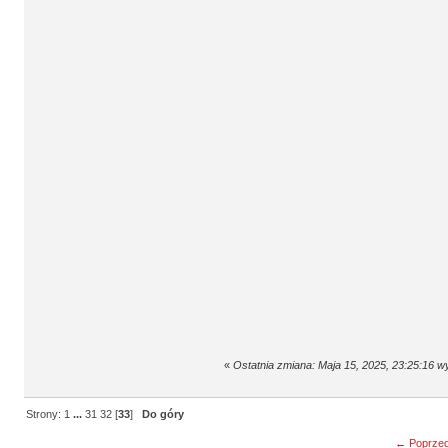
«
Ostatnia zmiana: Maja 15, 2025, 23:25:16 wy
Strony:
1
...
31
32
[
33
]
Do góry
← Poprzed