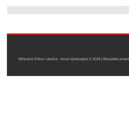
Wirtualne Police i okolice - forum dyskusyjne © 2026 | Wszystkie praw