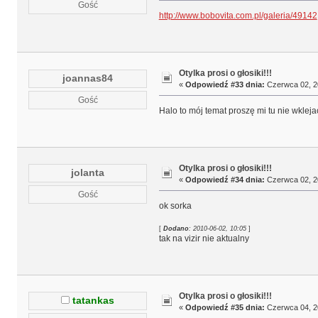
Gość
http://www.bobovita.com.pl/galeria/49142
Otylka prosi o głosiki!!!
joannas84
«
Odpowiedź #33 dnia:
Czerwca 02, 20
Gość
Halo to mój temat proszę mi tu nie wklej
Otylka prosi o głosiki!!!
jolanta
«
Odpowiedź #34 dnia:
Czerwca 02, 20
Gość
ok sorka
[
Dodano
: 2010-06-02, 10:05
]
tak na vizir nie aktualny
Otylka prosi o głosiki!!!
tatankas
«
Odpowiedź #35 dnia:
Czerwca 04, 20