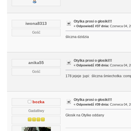
Otylka prosi o głosiki!!!
iwona8313
«
Odpowiedź #37 dnia:
Czerwca 04, 20
Gość
śliczna dzidzia
Otylka prosi o głosiki!!!
anika55
«
Odpowiedź #38 dnia:
Czerwca 04, 20
Gość
178 jejeje :jupi: śliczna śmiechotka :co
Otylka prosi o głosiki!!!
bozka
«
Odpowiedź #39 dnia:
Czerwca 04, 20
Gadatliwy
Głosik na Otylke oddany