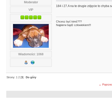
Moderator
184 i 27.A na te drugie zdjęcie to chyba
VIP
Chcesz być kimś???
Najpierw bądź człowiekiem!!!
Wiadomości: 1068
Strony:
1
2
[
3
]
Do góry
← Poprzed