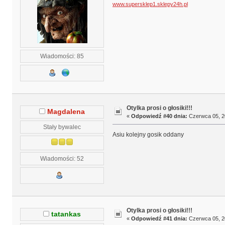
www.supersklep1.sklepy24h.pl
Wiadomości: 85
Otylka prosi o głosiki!!!
Magdalena
«
Odpowiedź #40 dnia:
Czerwca 05, 20
Stały bywalec
Asiu kolejny gosik oddany
Wiadomości: 52
Otylka prosi o głosiki!!!
tatankas
«
Odpowiedź #41 dnia:
Czerwca 05, 20