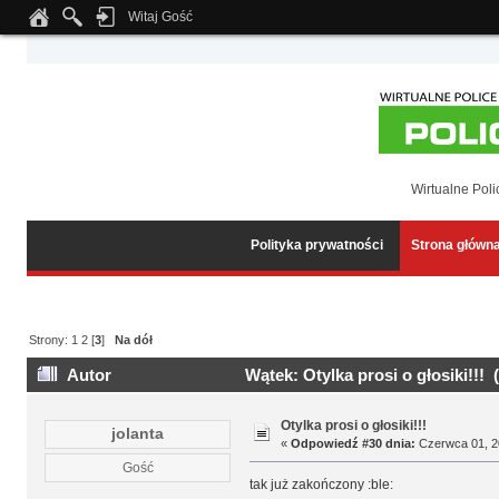
Witaj Gość
Notice
: Undefined index: tapatalk_body_hook in
/home/klient.dhosting.pl/wipmed
Wirtualne Poli
Polityka prywatności
Strona główn
Strony:
1
2
[
3
]
Na dół
Autor
Wątek: Otylka prosi o głosiki!!! 
Otylka prosi o głosiki!!!
jolanta
«
Odpowiedź #30 dnia:
Czerwca 01, 20
Gość
tak już zakończony :ble: