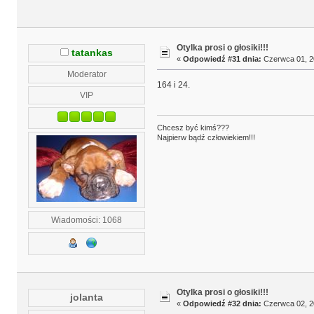
Otylka prosi o głosiki!!!
tatankas
«
Odpowiedź #31 dnia:
Czerwca 01, 20
Moderator
164 i 24.
VIP
Chcesz być kimś???
Najpierw bądź człowiekiem!!!
Wiadomości: 1068
Otylka prosi o głosiki!!!
jolanta
«
Odpowiedź #32 dnia:
Czerwca 02, 20