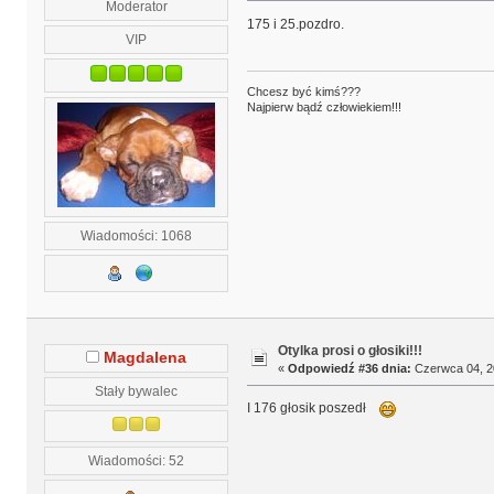
Moderator
175 i 25.pozdro.
VIP
Chcesz być kimś???
Najpierw bądź człowiekiem!!!
Wiadomości: 1068
Otylka prosi o głosiki!!!
Magdalena
«
Odpowiedź #36 dnia:
Czerwca 04, 20
Stały bywalec
I 176 głosik poszedł
Wiadomości: 52