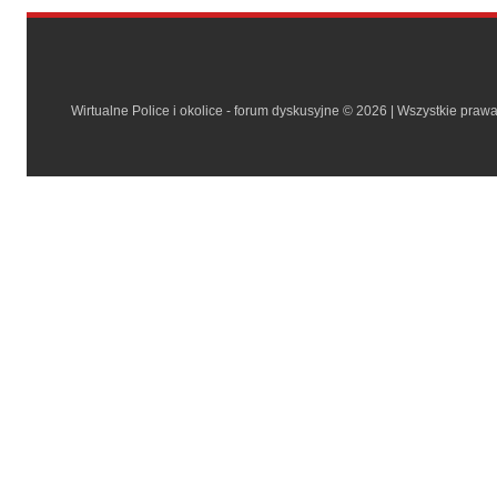
Wirtualne Police i okolice - forum dyskusyjne © 2026 | Wszystkie praw