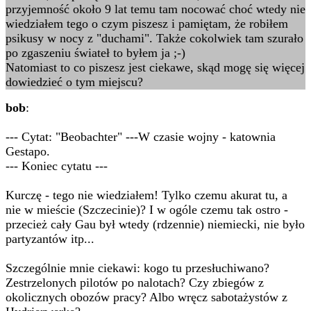
przyjemność około 9 lat temu tam nocować choć wtedy nie
wiedziałem tego o czym piszesz i pamiętam, że robiłem
psikusy w nocy z "duchami". Także cokolwiek tam szurało
po zgaszeniu świateł to byłem ja ;-)
Natomiast to co piszesz jest ciekawe, skąd mogę się więcej
dowiedzieć o tym miejscu?
bob
:
--- Cytat: "Beobachter" ---W czasie wojny - katownia
Gestapo.
--- Koniec cytatu ---
Kurczę - tego nie wiedziałem! Tylko czemu akurat tu, a
nie w mieście (Szczecinie)? I w ogóle czemu tak ostro -
przecież cały Gau był wtedy (rdzennie) niemiecki, nie było
partyzantów itp...
Szczególnie mnie ciekawi: kogo tu przesłuchiwano?
Zestrzelonych pilotów po nalotach? Czy zbiegów z
okolicznych obozów pracy? Albo wręcz sabotażystów z