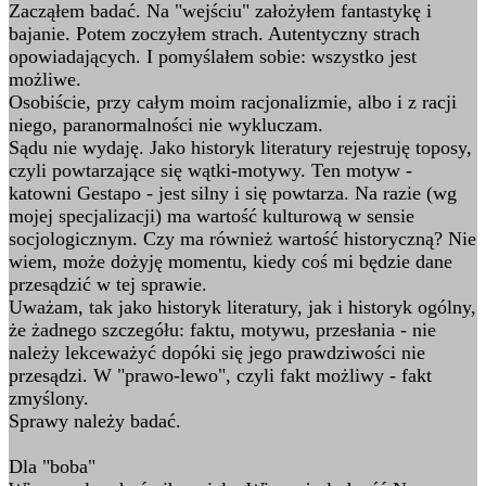
Zacząłem badać. Na "wejściu" założyłem fantastykę i
bajanie. Potem zoczyłem strach. Autentyczny strach
opowiadających. I pomyślałem sobie: wszystko jest
możliwe.
Osobiście, przy całym moim racjonalizmie, albo i z racji
niego, paranormalności nie wykluczam.
Sądu nie wydaję. Jako historyk literatury rejestruję toposy,
czyli powtarzające się wątki-motywy. Ten motyw -
katowni Gestapo - jest silny i się powtarza. Na razie (wg
mojej specjalizacji) ma wartość kulturową w sensie
socjologicznym. Czy ma również wartość historyczną? Nie
wiem, może dożyję momentu, kiedy coś mi będzie dane
przesądzić w tej sprawie.
Uważam, tak jako historyk literatury, jak i historyk ogólny,
że żadnego szczegółu: faktu, motywu, przesłania - nie
należy lekceważyć dopóki się jego prawdziwości nie
przesądzi. W "prawo-lewo", czyli fakt możliwy - fakt
zmyślony.
Sprawy należy badać.
Dla "boba"