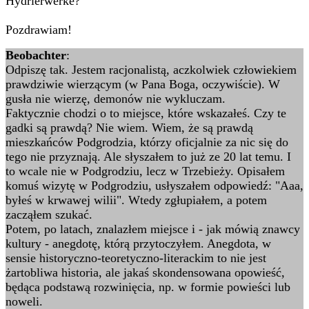
Hydrierwerke?
Pozdrawiam!
Beobachter
:
Odpiszę tak. Jestem racjonalistą, aczkolwiek człowiekiem
prawdziwie wierzącym (w Pana Boga, oczywiście). W
gusła nie wierzę, demonów nie wykluczam.
Faktycznie chodzi o to miejsce, które wskazałeś. Czy te
gadki są prawdą? Nie wiem. Wiem, że są prawdą
mieszkańców Podgrodzia, którzy oficjalnie za nic się do
tego nie przyznają. Ale słyszałem to już ze 20 lat temu. I
to wcale nie w Podgrodziu, lecz w Trzebieży. Opisałem
komuś wizytę w Podgrodziu, usłyszałem odpowiedź: "Aaa,
byłeś w krwawej wilii". Wtedy zgłupiałem, a potem
zacząłem szukać.
Potem, po latach, znalazłem miejsce i - jak mówią znawcy
kultury - anegdotę, którą przytoczyłem. Anegdota, w
sensie historyczno-teoretyczno-literackim to nie jest
żartobliwa historia, ale jakaś skondensowana opowieść,
będąca podstawą rozwinięcia, np. w formie powieści lub
noweli.