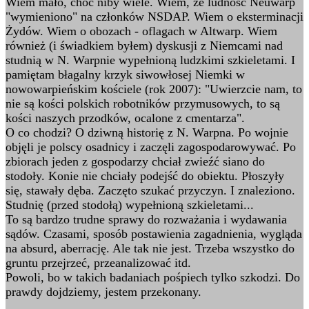
Wiem mało, choć niby wiele. Wiem, że ludność Neuwarp
"wymieniono" na członków NSDAP. Wiem o eksterminacji
Żydów. Wiem o obozach - oflagach w Altwarp. Wiem
również (i świadkiem byłem) dyskusji z Niemcami nad
studnią w N. Warpnie wypełnioną ludzkimi szkieletami. I
pamiętam błagalny krzyk siwowłosej Niemki w
nowowarpieńskim kościele (rok 2007): "Uwierzcie nam, to
nie są kości polskich robotników przymusowych, to są
kości naszych przodków, ocalone z cmentarza".
O co chodzi? O dziwną historię z N. Warpna. Po wojnie
objęli je polscy osadnicy i zaczęli zagospodarowywać. Po
zbiorach jeden z gospodarzy chciał zwieźć siano do
stodoły. Konie nie chciały podejść do obiektu. Płoszyły
się, stawały dęba. Zaczęto szukać przyczyn. I znaleziono.
Studnię (przed stodołą) wypełnioną szkieletami...
To są bardzo trudne sprawy do rozważania i wydawania
sądów. Czasami, sposób postawienia zagadnienia, wygląda
na absurd, aberrację. Ale tak nie jest. Trzeba wszystko do
gruntu przejrzeć, przeanalizować itd.
Powoli, bo w takich badaniach pośpiech tylko szkodzi. Do
prawdy dojdziemy, jestem przekonany.