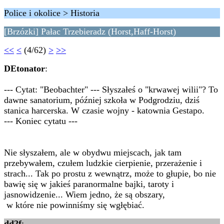
Police i okolice > Historia
[Brzózki] Pałac Trzebieradz (Horst,Haff-Horst)
<<
<
(4/62)
>
>>
DEtonator
:
--- Cytat: "Beobachter" --- Słyszałeś o "krwawej wilii"? To
dawne sanatorium, później szkoła w Podgrodziu, dziś
stanica harcerska. W czasie wojny - katownia Gestapo.
--- Koniec cytatu ---
Nie słyszałem, ale w obydwu miejscach, jak tam
przebywałem, czułem ludzkie cierpienie, przerażenie i
strach... Tak po prostu z wewnątrz, może to głupie, bo nie
bawię się w jakieś paranormalne bajki, taroty i
jasnowidzenie... Wiem jedno, że są obszary,
w które nie powinniśmy się wgłębiać.
dd2f
: