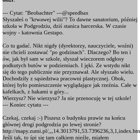
--- Cytat: "Beobachter" ---@speedbax
Słyszałeś o "krwawej wilii"? To dawne sanatorium, później
szkoła w Podgrodziu, dziś stanica harcerska. W czasie
wojny - katownia Gestapo.
Co tu gadać. Nikt nigdy (dyrektorzy, nauczyciele, woźni)
nie chcieli zostawać "po godzinach". Dlaczego? Bo ten i
ów, jak był sam w szkole, słyszał wieczorem odgłosy
podkutych butów w podziemiach. I jęki. Ze wstydu nikt
się do tego publicznie nie przyznawał. Ale słyszało wielu.
Dochodziły z sąsiedztwa pracowni plastycznej. Obok,
której było pomieszczenie wyglądające jak rzeźnia. Całe w
kafelkach, z hakami u góry...
Wierzysz? Nie wierzysz? Ja nie przenocuję w tej szkole!
--- Koniec cytatu ---
Czekaj, czekaj :-) Piszesz o budynku prawie na końcu
głównej drogi podgrodzia po lewej stronie?
http://mapy.zumi.pl/,,,14.3013791,53.7396236,3,1,index.ht
Jeśli tak, to śpi się tam całkiem nieźle, miałem