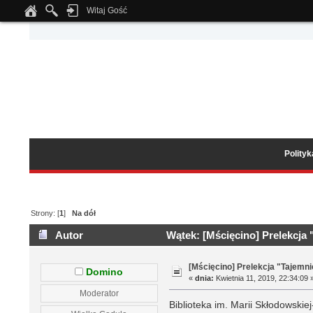
Witaj Gość
Notice
: Undefined index: tapatalk_body_hook in
/home/klient.dhosting.pl/wipmed
Polity
Strony: [
1
]
Na dół
Autor
Wątek: [Mścięcino] Prelekcja 
[Mścięcino] Prelekcja "Tajemn
Domino
«
dnia:
Kwietnia 11, 2019, 22:34:09 
Moderator
Biblioteka im. Marii Skłodowskie