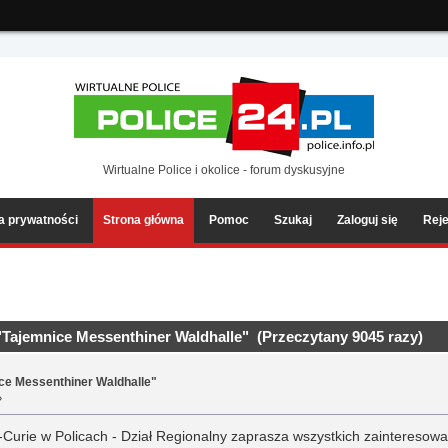
ia2/forum/Sources/Load.php(2501) : eval()'d code
on line
199
Wirtualne Police i okolice - forum dyskusyjne
ka prywatności
Strona główna
Pomoc
Szukaj
Zaloguj się
Reje
"Tajemnice Messenthiner Waldhalle" (Przeczytany 9045 razy)
ice Messenthiner Waldhalle"
»
j-Curie w Policach - Dział Regionalny zaprasza wszystkich zainteresow