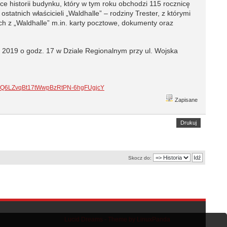
e historii budynku, który w tym roku obchodzi 115 rocznicę
tnich właścicieli „Waldhalle” – rodziny Trester, z którymi
ch z „Waldhalle” m.in. karty pocztowe, dokumenty oraz
k) 2019 o godz. 17 w Dziale Regionalnym przy ul. Wojska
tJiokQ6LZvqBt17tWwpBzRtPN-6hgFUgjcY
Zapisane
Drukuj
Skocz do:
Lucid Dreams - Theme by LinuxPanda