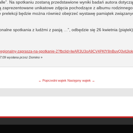
le”. Na spotkaniu zostaną przedstawione wyniki badań autora dotycząc
 zaprezentowane unikatowe zdjęcia pochodzące z albumu rodzinnego osta
ie prelekcji będzie można również obejrzeć wystawę pamiątek związany
nalne spotkania z ludźmi z pasją …”, odbędzie się
26 kwietnia (piąte
dzial-regionalny-zaprasza-na-spotkanie-2?fbclid=IwAR3U3oA9CV4PKfY8nBuvQ3vi
:37:09 wysłana przez Domino
»
← Poprzedni wątek
Następny wątek →