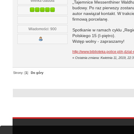
Wielka Gaduła
„Tajemnice Messenthiner Waldhal
budowy. Po raz pierwszy zostaną
autor nawiązał kontakt. W trakc
firmową porcelanę.
Wiadomości: 900
Spotkanie w ramach cyklu „Regio
Polskiego 15 (I-piętro).
Wstęp wolny - zapraszamy!
http://www.biblioteka.police.pl/n,
«
Ostatnia zmiana: Kwietnia 11, 2019, 22
Strony: [
1
]
Do góry