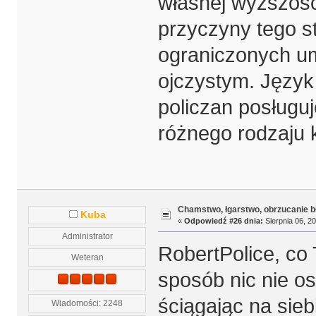
własnej wyższoś
przyczyny tego s
ograniczonych um
ojczystym. Język 
policzan posługuj
różnego rodzaju 
Chamstwo, łgarstwo, obrzucanie b
Kuba
«
Odpowiedź #26 dnia:
Sierpnia 06, 20
Administrator
RobertPolice, co
Weteran
sposób nic nie os
ściągając na sie
Wiadomości: 2248