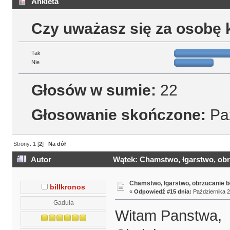
Ankieta
Czy uważasz się za osobę 
Tak
Nie
Głosów w sumie:
22
Głosowanie skończone:
Paź
Strony:
1
[
2
]
Na dół
Autor
Wątek: Chamstwo, łgarstwo, obrz
Chamstwo, łgarstwo, obrzucanie b
billkronos
«
Odpowiedź #15 dnia:
Października 2
Gaduła
Witam Panstwa,