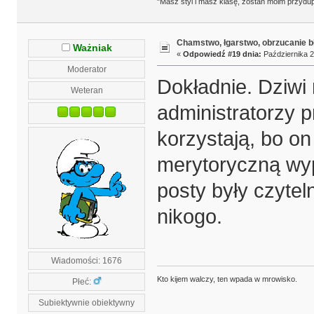
"Masz styl i masz klasę, zostań moim przydu
Chamstwo, łgarstwo, obrzucanie b
Ważniak
«
Odpowiedź #19 dnia:
Października 2
Moderator
Dokładnie. Dziwi 
Weteran
administratorzy 
korzystają, bo o
merytoryczną wyp
posty były czytel
nikogo.
Wiadomości: 1676
Kto kijem walczy, ten wpada w mrowisko.
Płeć:
Subiektywnie obiektywny