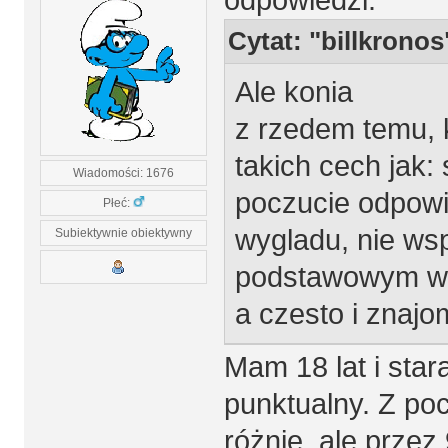
Cytat: "billkronos
Ale konia
z rzedem temu, 
takich cech jak:
Wiadomości: 1676
poczucie odpowi
Płeć:
wygladu, nie ws
Subiektywnie obiektywny
podstawowym war
a czesto i znajom
Mam 18 lat i star
punktualny. Z po
różnie, ale prze