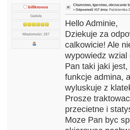
Chamstwo, łgarstwo, obrzucanie b
billkronos
«
Odpowiedź #17 dnia:
Października 2
Gaduła
Hello Adminie,
Dziekuje za odp
Wiadomości: 287
calkowicie! Ale n
wypowiedz wzial d
Pan taki jaki jest
funkcje admina, a
wyluskuje z klat
Prosze traktowac
przecietne i stat
Moze Pan byc spok