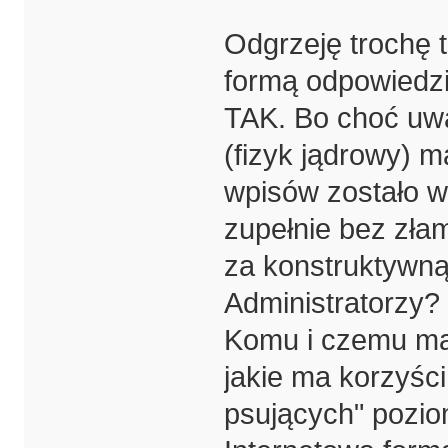
Odgrzeję trochę 
formą odpowiedzi 
TAK. Bo choć uw
(fizyk jądrowy) 
wpisów zostało 
zupełnie bez zła
za konstruktywną
Administratorzy?
Komu i czemu ma 
jakie ma korzyśc
psujących" pozi