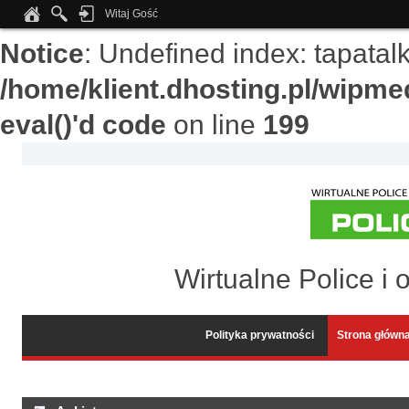
Witaj Gość
Notice
: Undefined index: tapata
/home/klient.dhosting.pl/wipme
eval()'d code
on line
199
Wirtualne Police i 
Polityka prywatności
Strona główn