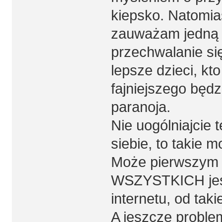
kiepsko. Natomias
zauważam jedną r
przechwalanie się
lepsze dzieci, kto
fajniejszego będz
paranoja.
Nie uogólniajcie t
siebie, to takie 
Może pierwszym k
WSZYSTKICH jest 
internetu, od tak
A jeszcze problem 