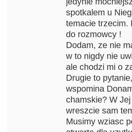
jedynie mocniejs
spotkalem u Niego
temacie trzecim.
do rozmowcy !
Dodam, ze nie m
w to nigdy nie uwi
ale chodzi mi o 
Drugie to pytanie
wspomina Donam,
chamskie? W Jej o
wreszcie sam tem
Musimy wziasc po