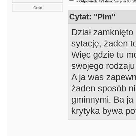
«
Odpowiedź #23 dnia:
Sierpnia 06, 20
Gość
Cytat: "Plm"
Dział zamknięto 
sytację, żaden t
Więc gdzie tu m
swojego rodzaju 
A ja was zapewn
żaden sposób ni
gminnymi. Ba ja
krytyka bywa pot