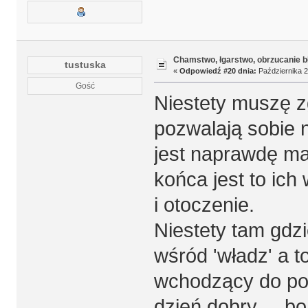
Chamstwo, łgarstwo, obrzucanie b
tustuska
«
Odpowiedź #20 dnia:
Października 2
Gość
Niestety muszę zg
pozwalają sobie n
jest naprawdę ma
końca jest to ich
i otoczenie.
Niestety tam gdzi
wśród 'władz' a t
wchodzący do pok
dzień dobry ... bo