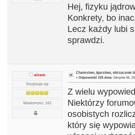
Hej, fizyku jądro
Konkrety, bo inacze
Lecz każdy lubi s
sprawdzi.
Chamstwo, łgarstwo, obrzucanie b
airam
«
Odpowiedź #25 dnia:
Sierpnia 06, 20
Rozpisuje się
Z wielu wypowiedz
Niektórzy forum
Wiadomości: 162
osobistych rozlic
który się wypowi