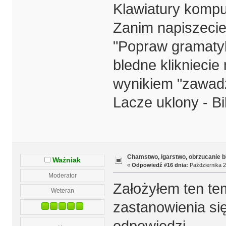
Klawiatury kompu
Zanim napiszecie
"Popraw gramatyk
bledne klikniecie 
wynikiem "zawadz
Lacze uklony - Bil
Chamstwo, łgarstwo, obrzucanie b
Ważniak
«
Odpowiedź #16 dnia:
Października 2
Moderator
Założyłem ten te
Weteran
zastanowienia się
odpowiedzi.