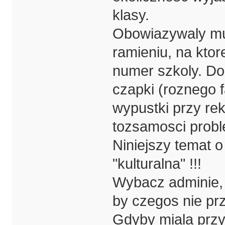
klasy.
Obowiazywaly mun
ramieniu, na ktor
numer szkoly. Do
czapki (roznego 
wypustki przy r
tozsamosci probl
Niniejszy temat 
"kulturalna" !!!
Wybacz adminie, a
by czegos nie prz
Gdyby miala przy