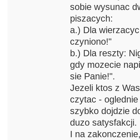
sobie wysunac dw
piszacych:
a.) Dla wierzacyc
czyniono!"
b.) Dla reszty: Ni
gdy mozecie nap
sie Panie!".
Jezeli ktos z Was
czytac - oglednie
szybko dojdzie d
duzo satysfakcji.
I na zakonczenie