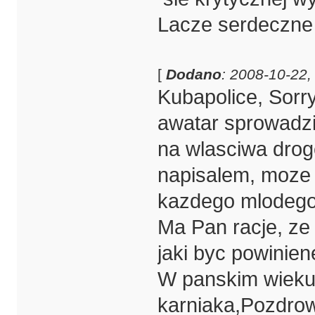
Lacze serdeczne 
[
Dodano
: 2008-10-22,
Kubapolice, Sorr
awatar sprowadzi
na wlasciwa drog
napisalem, moze 
kazdego mlodego
Ma Pan racje, ze
jaki byc powinie
W panskim wieku 
karniaka,Pozdrowi