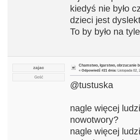
kiedyś nie było c
dzieci jest dysle
To by było na tyle
Chamstwo, łgarstwo, obrzucanie b
zajac
«
Odpowiedź #21 dnia:
Listopada 02, 
Gość
@tustuska
nagle więcej lud
nowotwory?
nagle więcej ludz