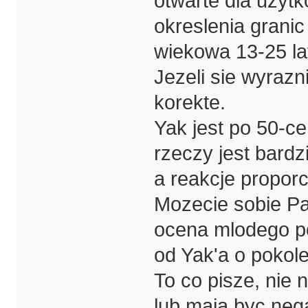
otwarte dla uzyt
okreslenia granic
wiekowa 13-25 la
Jezeli sie wyraz
korekte.
Yak jest po 50-ce
rzeczy jest bard
a reakcje propor
Mozecie sobie Pa
ocena mlodego p
od Yak'a o pokole
To co pisze, nie
lub maja byc neg