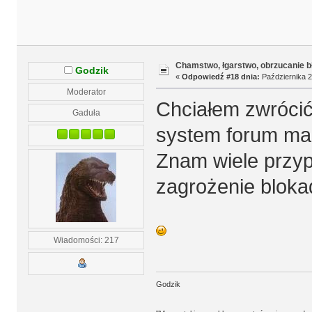
Chamstwo, łgarstwo, obrzucanie b
Godzik
«
Odpowiedź #18 dnia:
Października 2
Moderator
Chciałem zwróci
Gaduła
system forum ma
Znam wiele przyp
zagrożenie bloka
Wiadomości: 217
Godzik