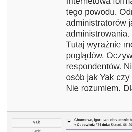
Internetowa form
tego powodu. Od
administratorów 
administrowania.
Tutaj wyrażnie m
poglądów. Oczywi
respondentów. Ni
osób jak Yak czy
Nie rozumiem. D
Chamstwo, łgarstwo, obrzucanie b
yak
«
Odpowiedź #24 dnia:
Sierpnia 06, 20
Gość