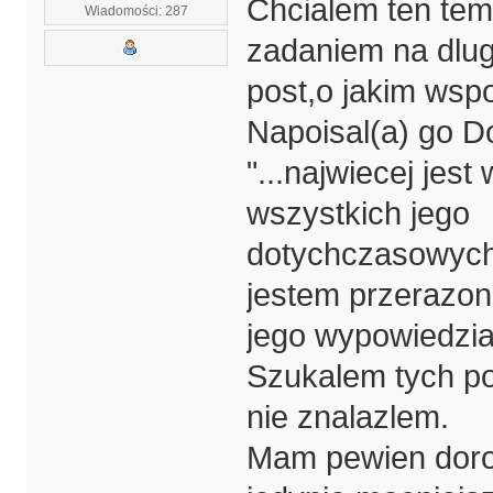
Chcialem ten tem
Wiadomości: 287
zadaniem na dlug
post,o jakim wsp
Napoisal(a) go D
"...najwiecej jes
wszystkich jego
dotychczasowych 
jestem przerazo
jego wypowiedzia
Szukalem tych po
nie znalazlem.
Mam pewien dorob