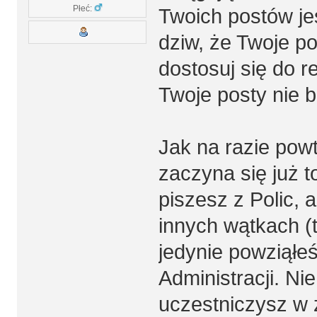
Płeć:
Twoich postów jes
dziw, że Twoje p
dostosuj się do r
Twoje posty nie 
Jak na razie pow
zaczyna się już t
piszesz z Polic, 
innych wątkach (
jedynie powziąłeś
Administracji. Ni
uczestniczysz w ż