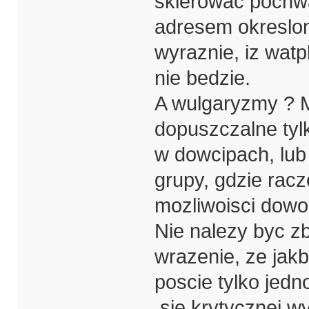
skierowac pochwa
adresem okreslone
wyraznie, iz watp
nie bedzie.
A wulgaryzmy ? 
dopuszczalne tyl
w dowcipach, lub
grupy, gdzie racz
mozliwoisci dowoln
Nie nalezy byc 
wrazenie, ze jak
poscie tylko jed
sie krytycznej w