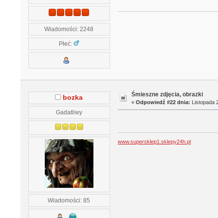
Wiadomości: 2248
Płeć:
Śmieszne zdjęcia, obrazki
bozka
«
Odpowiedź #22 dnia:
Listopada 2
Gadatliwy
www.supersklep1.sklepy24h.pl
Wiadomości: 85