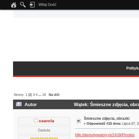
Witaj Gość
Notice
: Undefined index: tapatalk_body_hook in
/home/klient.dhosting.pl/wipmed
Polity
Strony:
1
[
2
]
3
4
...
18
Na dół
Autor
Wątek: Śmieszne zdjęcia, obra
Śmieszne zdjęcia, obrazki
caarola
«
Odpowiedź #15 dnia:
Lipca 07, 2
Gaduła
http://demotywatory.pl/2439/Pinokio