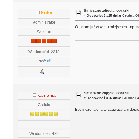
Śmieszne zdjęcia, obrazki
Kuba
«
Odpowiedź #25 dnia:
Grudnia 04,
Administrator
Oj sporo już w wielu miejscach - np.
Weteran
Wiadomości: 2248
Płeć:
Śmieszne zdjęcia, obrazki
kanioma
«
Odpowiedź #26 dnia:
Grudnia 04,
Gaduła
Być może, ale ja to zauważyłam dopie
Wiadomości: 482