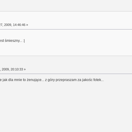
7, 2009, 14:46:46 »
t śmieszny... :|
 2009, 20:10:33 »
jak dla mnie to żenujące... z góry przepraszam za jakośc fotek...