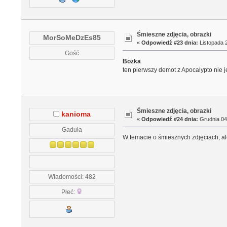
Śmieszne zdjęcia, obrazki
MorSoMeDzEs85
«
Odpowiedź #23 dnia:
Listopada 2
Gość
Bozka
ten pierwszy demot z Apocalypto nie jes
Śmieszne zdjęcia, obrazki
kanioma
«
Odpowiedź #24 dnia:
Grudnia 04,
Gaduła
W temacie o śmiesznych zdjęciach, ale 
Wiadomości: 482
Płeć: