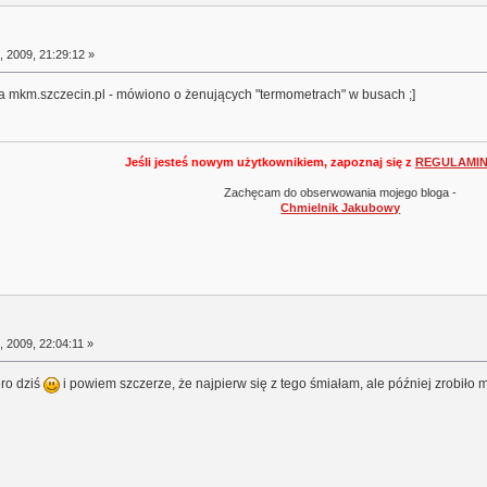
 2009, 21:29:12 »
 na mkm.szczecin.pl - mówiono o żenujących "termometrach" w busach ;]
Jeśli jesteś nowym użytkownikiem, zapoznaj się z
REGULAMI
Zachęcam do obserwowania mojego bloga -
Chmielnik Jakubowy
 2009, 22:04:11 »
ro dziś
i powiem szczerze, że najpierw się z tego śmiałam, ale później zrobiło m