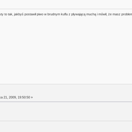
sty to tak, jakbyś postawił piwo w brudnym kuflu z pływającą muchą i mówił, że masz proble
a 21, 2009, 19:50:50 »