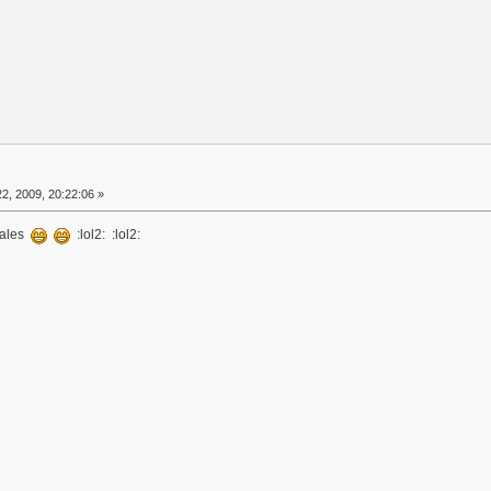
2, 2009, 20:22:06 »
grales
:lol2: :lol2: