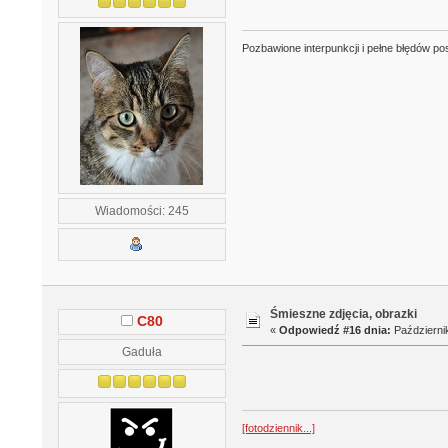
Pozbawione interpunkcji i pełne błędów po
Wiadomości: 245
Śmieszne zdjęcia, obrazki
C80
«
Odpowiedź #16 dnia:
Październik
Gaduła
[fotodziennik...]