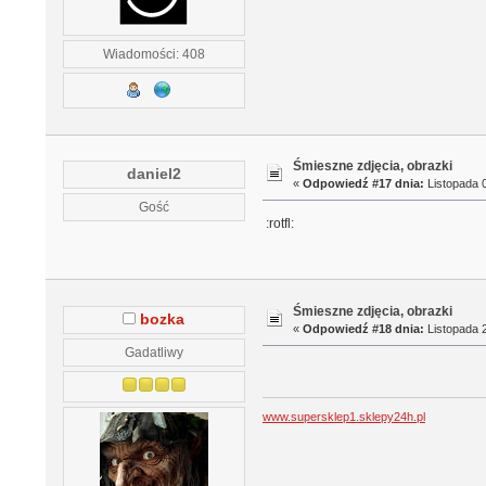
Wiadomości: 408
Śmieszne zdjęcia, obrazki
daniel2
«
Odpowiedź #17 dnia:
Listopada 0
Gość
:rotfl:
Śmieszne zdjęcia, obrazki
bozka
«
Odpowiedź #18 dnia:
Listopada 2
Gadatliwy
www.supersklep1.sklepy24h.pl