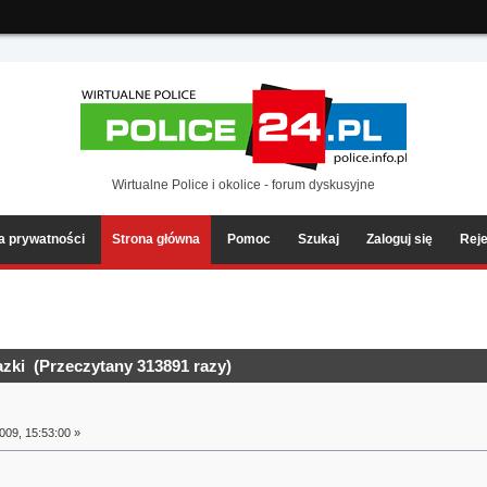
ia2/forum/Sources/Load.php(2501) : eval()'d code
on line
199
Wirtualne Police i okolice - forum dyskusyjne
ka prywatności
Strona główna
Pomoc
Szukaj
Zaloguj się
Reje
zki (Przeczytany 313891 razy)
009, 15:53:00 »