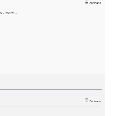
Zapisane
my z myciem...
Zapisane