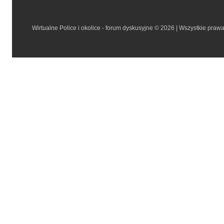
Wirtualne Police i okolice - forum dyskusyjne © 2026 | Wszystkie praw