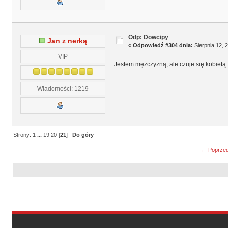
Odp: Dowcipy
Jan z nerką
«
Odpowiedź #304 dnia:
Sierpnia 12, 
VIP
Jestem mężczyzną, ale czuje się kobietą
Wiadomości: 1219
Strony:
1
...
19
20
[
21
]
Do góry
← Poprzed