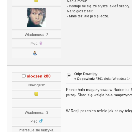
Nagle mówi:
- Wydaje mi się, że słyszę jakieś szepty.
Na to głos z sali:
- Mnie też, ale ja się leczę.
Wiadomości: 2
Płeć:
Odp: Dowcipy
sloczenik80
«
Odpowiedź #301 dnia:
Września 14, 
Nowicjusz
Płonie hala magazynowa w Radomiu. Sp
- Skąd się wzięła hala magazyn
[/size]
W Rosji pszenica rośnie jak słupy tele
Wiadomości: 3
Płeć:
Interesuje się muzyką,