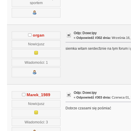
sportem
Odp: Dowcipy
organ
«
Odpowiedź #302 dnia:
Września 16, 
Nowicjusz
siemka witam serdecfznie na tym forum 
Wiadomości: 1
Odp: Dowcipy
Marek_1989
«
Odpowiedź #303 dnia:
Czerwca 01, 
Nowicjusz
Dobrze czasami się pośmiać
Wiadomości: 3