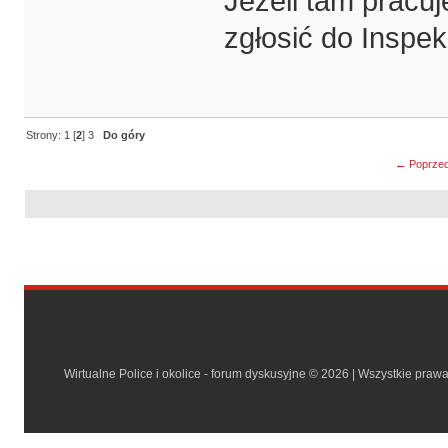
Jeżeli tam pracuj
zgłosić do Inspek
Strony:
1
[
2
]
3
Do góry
← Poprzed
Wirtualne Police i okolice - forum dyskusyjne © 2026 | Wszystkie praw