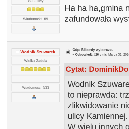
Gadatliwy
Ha ha ha,gmina 
zafundowała wys
Wiadomości: 89
Odp: Bilbordy wyborcze.
Wodnik Szuwarek
«
Odpowiedź #26 dnia:
Marca 31, 2024
Wielka Gaduła
Cytat: DominikDol
Wodnik Szuwarek 
Wiadomości: 533
to nieprawda: t
zlikwidowanie n
ulicy Kamiennej.
W wielu innych 