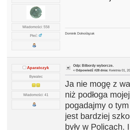
Wiadomości: 558
Dominik Dolnoślązak
Płeć:
Odp: Bilbordy wyborcze.
Aparatczyk
«
Odpowiedź #28 dnia:
Kwietnia 01, 20
Bywalec
Ja nie mogę z wa
niż podłoga mojej
Wiadomości: 41
pogadajmy o tym 
jest bardziej szk
były w Policach. 