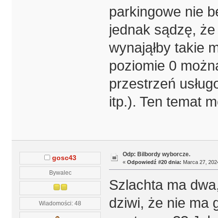
parkingowe nie b
jednak sądzę, że 
wynająłby takie m
poziomie 0 możn
przestrzeń usług
itp.). Ten temat
Odp: Bilbordy wyborcze.
gosc43
«
Odpowiedź #20 dnia:
Marca 27, 2024
Bywalec
Szlachta ma dwa,
dziwi, że nie ma
Wiadomości: 48