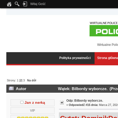
Witaj Gość
Notice
: Undefined index: tapatalk_body_hook in
/home/klient.dhosting.pl/wipmed
Wirtualne Poli
Polityka prywatności
Strona główn
Strony:
1
[
2
]
3
Na dół
Autor
Wątek: Bilbordy wyborcze. (Prze
Odp: Bilbordy wyborcze.
Jan z nerką
«
Odpowiedź #15 dnia:
Marca 27, 2024
VIP