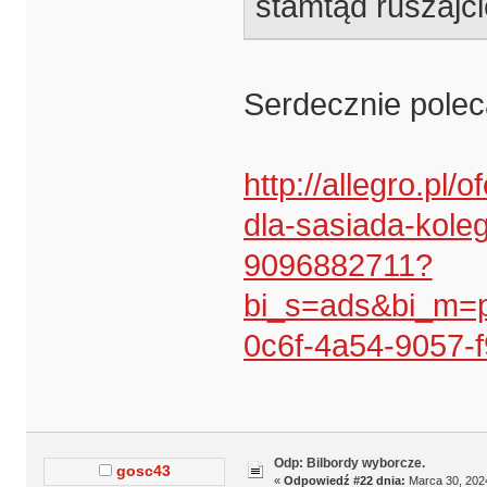
stamtąd ruszajc
Serdecznie pole
http://allegro.pl
dla-sasiada-kole
9096882711?
bi_s=ads&bi_m=
0c6f-4a54-9057-
Odp: Bilbordy wyborcze.
gosc43
«
Odpowiedź #22 dnia:
Marca 30, 2024