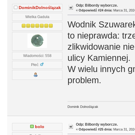
Odp: Bilbordy wyborcze.
DominikDolnoślązak
«
Odpowiedź #24 dnia:
Marca 31, 2024
Wielka Gaduła
Wodnik Szuwarek 
to nieprawda: tr
zlikwidowanie ni
ulicy Kamiennej.
Wiadomości: 558
Płeć:
W wielu innych g
problem.
Dominik Dolnoślązak
Odp: Bilbordy wyborcze.
bolo
«
Odpowiedź #25 dnia:
Marca 31, 2024