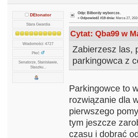
Odp: Bilbordy wyborcze.
DEtonator
«
Odpowiedź #19 dnia:
Marca 27, 2024
Stara Gwardia
Cytat: Qba99 w Ma
Wiadomości: 4727
Zabierzesz las,
Płeć:
parkingowca z c
Senatorze, Stanisławie,
Staszku...
Parkingowce to w
rozwiązanie dla 
pierwszego pomys
tym jeszcze zarob
czasu i dobrać o