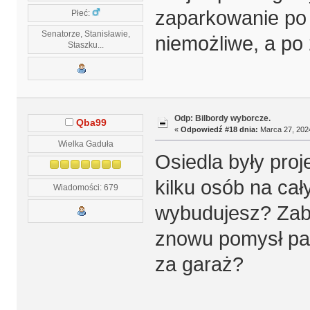
zaparkowanie po 
Płeć:
Senatorze, Stanisławie,
niemożliwe, a po 
Staszku...
Odp: Bilbordy wyborcze.
Qba99
«
Odpowiedź #18 dnia:
Marca 27, 2024
Wielka Gaduła
Osiedla były pro
kilku osób na cał
Wiadomości: 679
wybudujesz? Zabi
znowu pomysł par
za garaż?