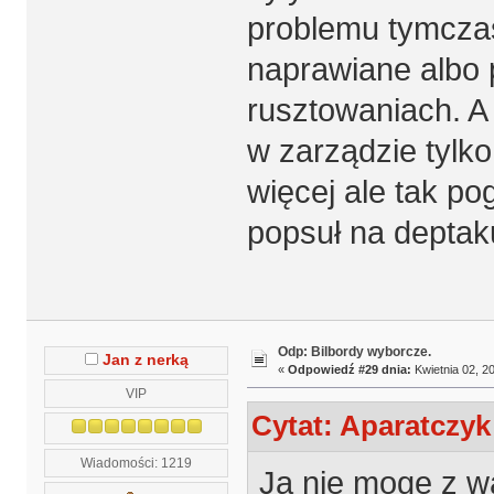
problemu tymczas
naprawiane albo p
rusztowaniach. A 
w zarządzie tyl
więcej ale tak po
popsuł na deptak
Odp: Bilbordy wyborcze.
Jan z nerką
«
Odpowiedź #29 dnia:
Kwietnia 02, 20
VIP
Cytat: Aparatczyk
Wiadomości: 1219
Ja nie mogę z w