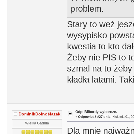
problem.
Stary to weź jesz
wysypisko powsta
kwestia to kto da
Żeby nie PIS to te
szmal na to żeby
kładła latami. Ta
Odp: Bilbordy wyborcze.
DominikDolnoślązak
«
Odpowiedź #27 dnia:
Kwietnia 01, 20
Wielka Gaduła
Dla mnie najważn