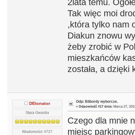
2lata temu. Ogółe
Tak więc moi drod
,która tylko nam
Diakun znowu wyg
żeby zrobić w Pol
mieszkańców kasę
została, a dzięki
Odp: Bilbordy wyborcze.
DEtonator
«
Odpowiedź #17 dnia:
Marca 27, 2024
Stara Gwardia
Czego dla mnie na
miejsc parkingow
Wiadomości: 4727