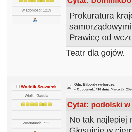
Cytat: DominikDol
Wiadomości: 1219
Prokuratura kra
samorządowymi o
Prawicę od wczo
Teatr dla gojów.
Odp: Bilbordy wyborcze.
Wodnik Szuwarek
«
Odpowiedź #16 dnia:
Marca 27, 2024
Wielka Gaduła
Cytat: podolski w
No tak najlepiej 
Wiadomości: 533
Głosujcie w cie