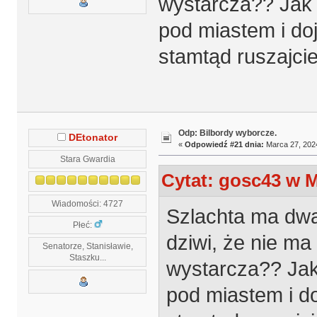
wystarcza?? Jak n
pod miastem i do
stamtąd ruszajci
Odp: Bilbordy wyborcze.
DEtonator
«
Odpowiedź #21 dnia:
Marca 27, 2024
Stara Gwardia
Cytat: gosc43 w M
Wiadomości: 4727
Szlachta ma dwa
Płeć:
dziwi, że nie m
Senatorze, Stanisławie,
Staszku...
wystarcza?? Jak 
pod miastem i d