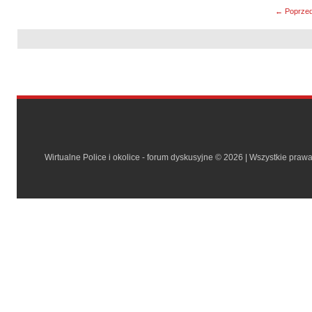
← Poprzed
Wirtualne Police i okolice - forum dyskusyjne © 2026 | Wszystkie praw