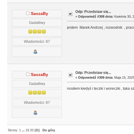
Odp: Przedstaw się...
SaszaBy
«
Odpowiedź #308 dnia:
Kwietnia 30, 
Gadatliwy
jestem Marek Andrzej , rozwodnik , pra
Wiadomości: 87
Odp: Przedstaw się...
SaszaBy
«
Odpowiedź #309 dnia:
Maja 15, 2025
Gadatliwy
nosiłem kiedyś i teczki i woreczki , taka s
Wiadomości: 87
Strony:
1
...
19
20
[
21
]
Do góry