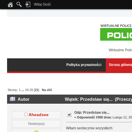
Witaj Gość
Notice
: Undefined index: tapatalk_body_hook in
/home/klient.dhosting.pl/wipmed
Wirtualne Poli
Polityka prywatności
Strona główn
Strony:
1
...
19
20
[
21
]
Na dół
Autor
Wątek: Przedstaw się... (Przecz
Odp: Przedstaw się...
Aheadsee
«
Odpowiedź #300 dnia:
Lutego 12, 20
Nowicjusz
Witam serdecznie wszystkich