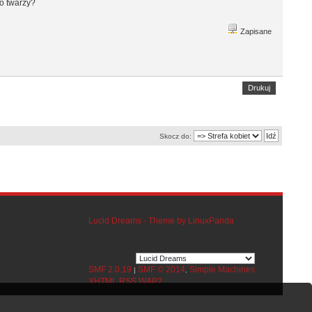
do twarzy?
Zapisane
Drukuj
Skocz do:
Lucid Dreams - Theme by LinuxPanda
SMF 2.0.19
SMF © 2014
Simple Machines
|
,
XHTML
RSS
WAP2