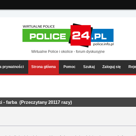
ia2/forum/Sources/Load.php(2501) : eval()'d code
on line
199
Wirtualne Police i okolice - forum dyskusyjne
ka prywatności
Strona główna
Pomoc
Szukaj
Zaloguj się
Reje
 - farba (Przeczytany 20117 razy)
a