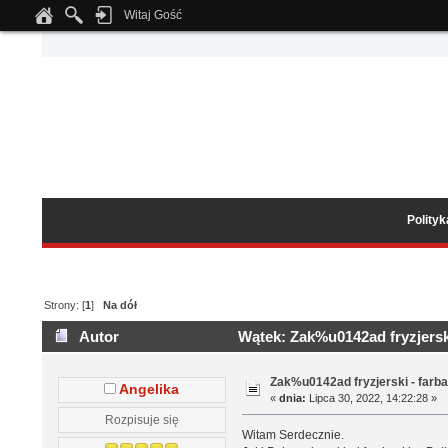
Witaj Gość
Notice
: Undefined index: tapatalk_body_hook in
/home/klient.dhosting.pl/wipmed
Polity
Strony: [
1
]
Na dół
Autor
Wątek: Zak%u0142ad fryzjerski
Zak%u0142ad fryzjerski - farb
Angelika
«
dnia:
Lipca 30, 2022, 14:22:28 »
Rozpisuje się
Witam Serdecznie.