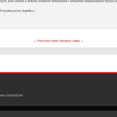
licach, jesli chodzi o dobrze zrobione farbowanie i umiejetne dopasowanie fryzury 
39 wysłana przez Angelika
»
← Poprzedni wątek
Następny wątek →
rawa zastrzeżone