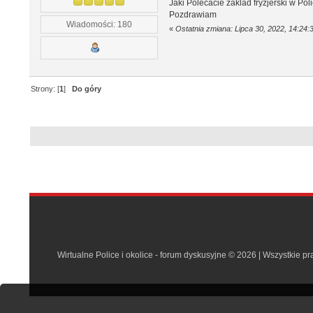
Jaki Polecacie zaklad fryzjerski w Po
Pozdrawiam
Wiadomości: 180
«
Ostatnia zmiana: Lipca 30, 2022, 14:24:
Strony: [
1
]
Do góry
Wirtualne Police i okolice - forum dyskusyjne © 2026 | Wszystkie p