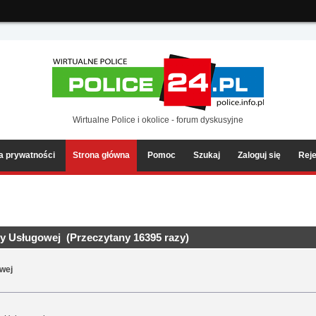
ia2/forum/Sources/Load.php(2501) : eval()'d code
on line
199
Wirtualne Police i okolice - forum dyskusyjne
ka prywatności
Strona główna
Pomoc
Szukaj
Zaloguj się
Reje
cy Usługowej (Przeczytany 16395 razy)
owej