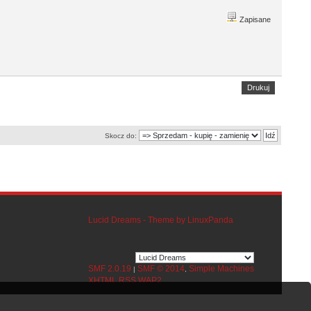
Zapisane
Drukuj
Skocz do:
Lucid Dreams - Theme by LinuxPanda
SMF 2.0.19
SMF © 2014
Simple Machines
|
,
XHTML
RSS
WAP2