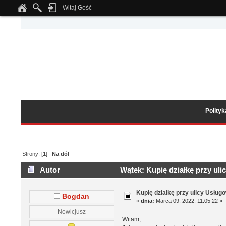
Witaj Gość
Notice
: Undefined index: tapatalk_body_hook in
/home/klient.dhosting.pl/wipmed
Polity
Strony: [
1
]
Na dół
Autor
Wątek: Kupię działkę przy uli
Kupię działkę przy ulicy Usług
Bogdan
«
dnia:
Marca 09, 2022, 11:05:22 »
Nowicjusz
Witam,