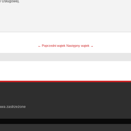
cy Usługowej.
← Poprzedni wątek
Następny wątek →
rawa zastrzeżone