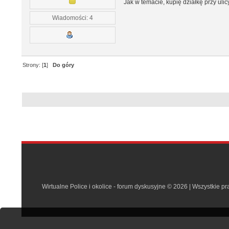
Jak w temacie, kupię działkę przy uli
Wiadomości: 4
Strony: [
1
]
Do góry
Wirtualne Police i okolice - forum dyskusyjne © 2026 | Wszystkie p