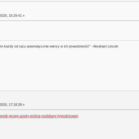
2020, 16:29:41 »
i, że każdy od razu automatycznie wierzy w ich prawdziwość" - Abraham Lincoln
2020, 17:18:28 »
cownik-grupy-azoty-police-poddany-tygodniowej