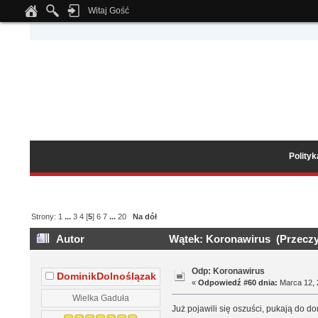
Witaj Gość
Notice
: Undefined index: tapatalk_body_hook in
/home/klient.dhosting.pl/wipmed
Polity
Strony:
1
...
3
4
[
5
]
6
7
...
20
Na dół
Autor
Wątek: Koronawirus (Przeczy
Odp: Koronawirus
DominikDolnoślązak
«
Odpowiedź #60 dnia:
Marca 12, 
Wielka Gaduła
Już pojawili się oszuści, pukają do 