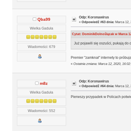
Odp: Koronawirus
Qba99
«
Odpowiedź #63 dnia:
Marca 12, 
Wielka Gaduła
Cytat: DominikDolnoślązak w Marca 12
Już pojawili się oszuści, pukają d
Wiadomości: 679
Premier "zamknał" internety to próbu
«
Ostatnia zmiana: Marca 12, 2020, 16:0
Odp: Koronawirus
m8z
«
Odpowiedź #64 dnia:
Marca 12, 
Wielka Gaduła
Pierwszy przypadek w Policach potwi
Wiadomości: 552