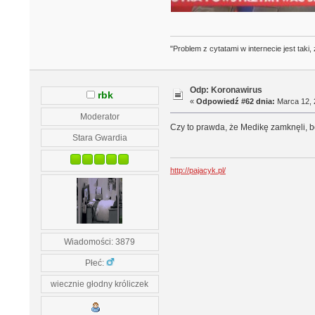
"Problem z cytatami w internecie jest tak
Odp: Koronawirus
rbk
«
Odpowiedź #62 dnia:
Marca 12, 
Moderator
Czy to prawda, że Medikę zamknęli, bo
Stara Gwardia
http://pajacyk.pl/
Wiadomości: 3879
Płeć:
wiecznie głodny króliczek