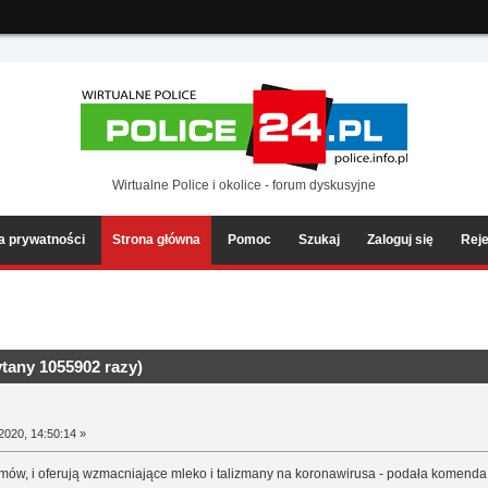
ia2/forum/Sources/Load.php(2501) : eval()'d code
on line
199
Wirtualne Police i okolice - forum dyskusyjne
ka prywatności
Strona główna
Pomoc
Szukaj
Zaloguj się
Reje
tany 1055902 razy)
2020, 14:50:14 »
domów, i oferują wzmacniające mleko i talizmany na koronawirusa - podała komend