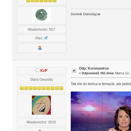
Dominik Dolnoślązak
Wiadomości: 557
Płeć:
Odp: Koronawirus
KrP
«
Odpowiedź #61 dnia:
Marca 12, 
Stara Gwardia
Tak nie do końca w temacie, ale jedn
Wiadomości: 3520