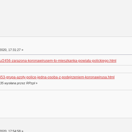
2020, 17:31:27 »
ionu/2456-zarazona-koronawirusem-to-mieszkanka-powiatu-polickiego.html
e/2453-grupa-azoty-police-jedna-osoba-z-podejrzeniem-koronawirusa.html
:35 wysłana przez RPzpl
»
2020, 17:54:58 »