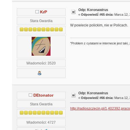
Odp: Koronawirus
KrP
«
Odpowiedź #65 dnia:
Marca 12, 
Stara Gwardia
W powiecie polickim, nie w Policach.
"Problem z cytatami w internecie jest tak
Wiadomości: 3520
Odp: Koronawirus
DEtonator
«
Odpowiedź #66 dnia:
Marca 12, 
Stara Gwardia
http://radioszczecin.pl/1,402392,pra
Wiadomości: 4727