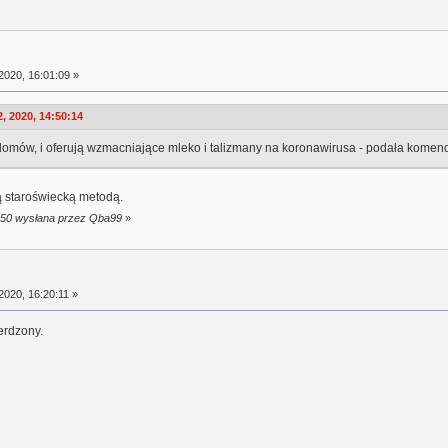
2020, 16:01:09 »
, 2020, 14:50:14
o domów, i oferują wzmacniające mleko i talizmany na koronawirusa - podała kome
ją staroświecką metodą.
2:50 wysłana przez Qba99
»
2020, 16:20:11 »
erdzony.