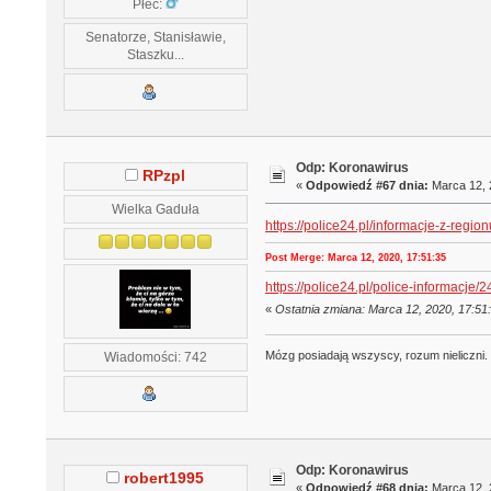
Płeć:
Senatorze, Stanisławie,
Staszku...
Odp: Koronawirus
RPzpl
«
Odpowiedź #67 dnia:
Marca 12, 
Wielka Gaduła
https://police24.pl/informacje-z-reg
Post Merge: Marca 12, 2020, 17:51:35
https://police24.pl/police-informacj
«
Ostatnia zmiana: Marca 12, 2020, 17:51
Mózg posiadają wszyscy, rozum nieliczni.
Wiadomości: 742
Odp: Koronawirus
robert1995
«
Odpowiedź #68 dnia:
Marca 12, 