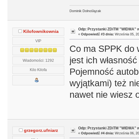
Dominik Dolnoślązak
Odp: Przystanki ZDiTM "WIDMA" w
Kilofownikownia
«
Odpowiedź #3 dnia:
Września 05, 20
VIP
Co ma SPPK do wi
jest ich własność
Wiadomości: 1292
Pojemność autobu
Kilo Kilofa
wyjątkami) też ni
nawet nie wiesz
Odp: Przystanki ZDiTM "WIDMA" w
grzegorz.ufniarz
«
Odpowiedź #4 dnia:
Września 06, 20