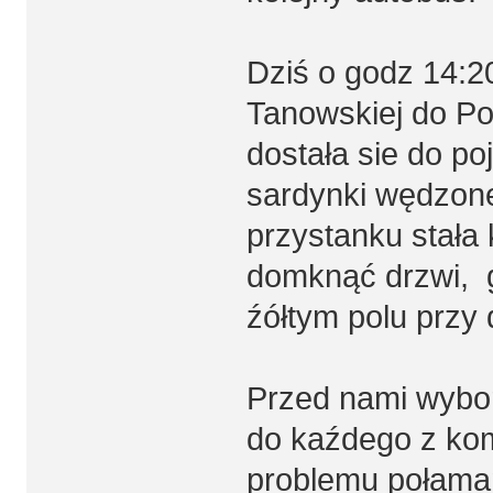
Dziś o godz 14:2
Tanowskiej do Pol
dostała sie do poj
sardynki wędzone
przystanku stała 
domknąć drzwi, gd
źółtym polu przy 
Przed nami wybor
do kaźdego z kom
problemu połama