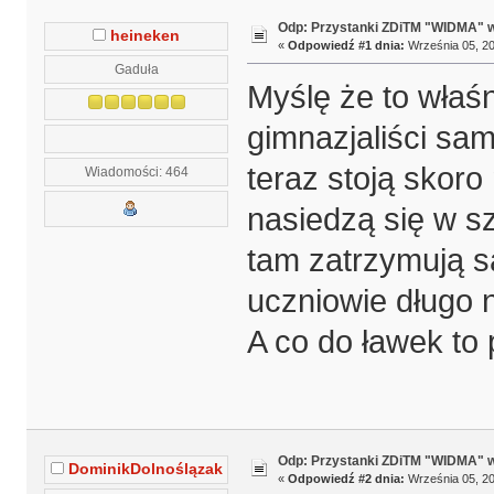
Odp: Przystanki ZDiTM "WIDMA" w
heineken
«
Odpowiedź #1 dnia:
Września 05, 20
Gaduła
Myślę że to właśn
gimnazjaliści sami
teraz stoją skoro
Wiadomości: 464
nasiedzą się w sz
tam zatrzymują s
uczniowie długo 
A co do ławek to
Odp: Przystanki ZDiTM "WIDMA" w
DominikDolnoślązak
«
Odpowiedź #2 dnia:
Września 05, 20