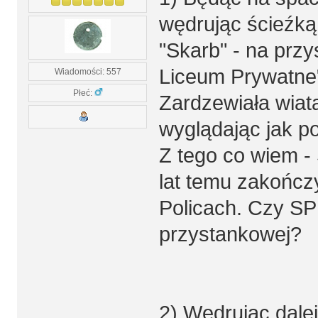
wędrując ścieźką
"Skarb" - na prz
Liceum Prywatne
Wiadomości: 557
Płeć:
Zardzewiała wiata
wyglądając jak po
Z tego co wiem - 
lat temu zakończ
Policach. Czy SP
przystankowej?
2) Wędrując dale