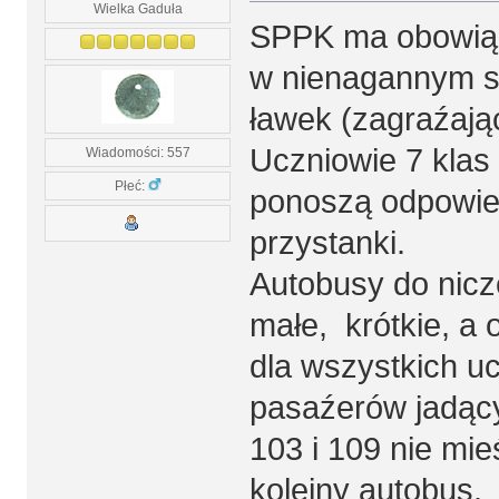
Wielka Gaduła
SPPK ma obowiąz
w nienagannym st
ławek (zagraźają
Uczniowie 7 klas 
Wiadomości: 557
Płeć:
ponoszą odpowie
przystanki.
Autobusy do nicz
małe, krótkie, a
dla wszystkich u
pasaźerów jadący
103 i 109 nie mie
kolejny autobus.