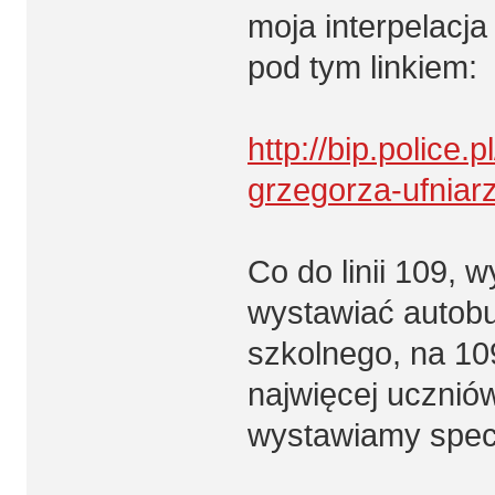
moja interpelacja
pod tym linkiem:
http://bip.police.
grzegorza-ufniar
Co do linii 109,
wystawiać autobu
szkolnego, na 109
najwięcej ucznió
wystawiamy specj