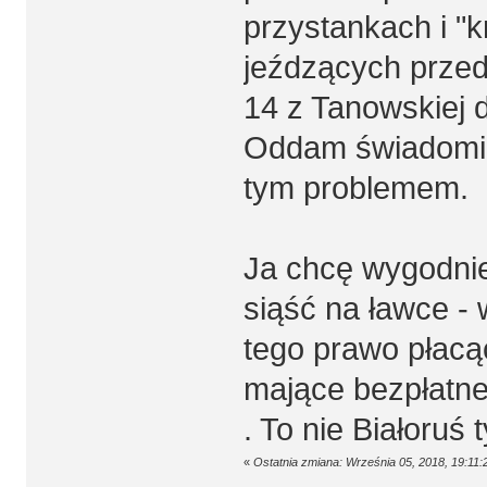
przystankach i "k
jeźdzących przed
14 z Tanowskiej d
Oddam świadomie 
tym problemem.
Ja chcę wygodnie
siąść na ławce -
tego prawo płacąc 
mające bezpłatne 
. To nie Białoruś 
«
Ostatnia zmiana: Września 05, 2018, 19:11