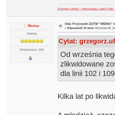
Grzegorz Ufniarz - mieszkaniec i radny Polic
Odp: Przystanki ZDiTM "WIDMA" w
Borisz
«
Odpowiedź #5 dnia:
Września 06, 20
Gaduła
Cytat: grzegorz.u
Wiadomości: 460
Od września teg
zlikwidowane zo
dla linii 102 i 109
Kilka lat po likwi