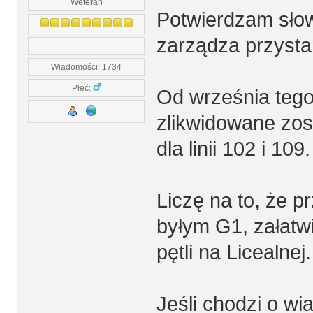
Weteran
Potwierdzam słow
zarządza przystan
Wiadomości: 1734
Płeć:
Od września tego
zlikwidowane zos
dla linii 102 i 109.
Liczę na to, że p
byłym G1, załatw
pętli na Licealnej.
Jeśli chodzi o wi