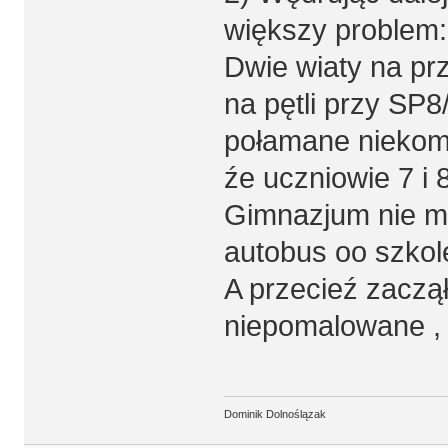
większy problem:
Dwie wiaty na pr
na pętli przy SP
połamane niekomp
źe uczniowie 7 i 8
Gimnazjum nie ma
autobus oo szkol
A przecieź zaczął
niepomalowane , 
Dominik Dolnoślązak