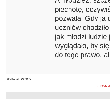
A młodzież, szcz
piechotę, oczywiś
pozwala. Gdy ja 
uczniów chodziło 
jak młodzi ludzie
wyglądało, by się
do tego prawo, al
Strony: [
1
]
Do góry
← Poprzed