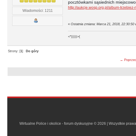
pocztówkami sąsiednich miejscow
http://aukcje.wosp.org.pl/album-trzebiez
Wiadomości: 1211
«
Ostatnia zmiana: Marca 21, 2018, 22:30:50
<*)))))>{
Strony: [
1
]
Do góry
← Poprzed
Wirtualne Police i okolice - forum dyskusyjne © 2026 | Wszystkie praw