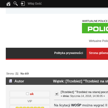
Witaj Gość
Notice
: Undefined index: tapatalk_body_hook in
/home/klient.dhosting.pl/wipmed
Wirtualne Poli
Polityka prywatności
Strona główn
Strony: [
1
]
Na dół
Autor
Wątek: [Trzebież] "Trzebież na s
[Trzebież] "Trzebież na starej poc
ak
«
dnia:
Stycznia 14, 2018, 14:36:05 »
VIP
Na licytacji
WOŚP
można wygrać II