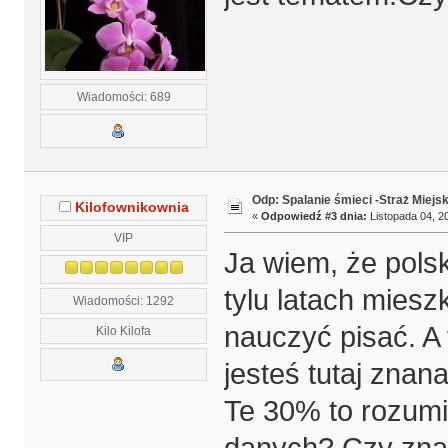
Wiadomości: 689
Odp: Spalanie śmieci -Straż Miejs
Kilofownikownia
«
Odpowiedź #3 dnia:
Listopada 04, 20
VIP
Ja wiem, że pols
tylu latach mies
Wiadomości: 1292
nauczyć pisać. A
Kilo Kilofa
jesteś tutaj znan
Te 30% to rozumi