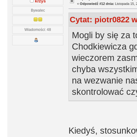
krzyś
«
Odpowiedź #12 dnia:
Listopada 15, 
Bywalec
Cytat: piotr0822 w
Wiadomości: 48
Mogli by się za 
Chodkiewicza gdz
wieczorem zasmr
chyba wszystki
na wezwanie nas
skontrolować cz
Kiedyś, stosunk