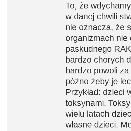
To, że wdychamy t
w danej chwili st
nie oznacza, że
organizmach nie d
paskudnego RAKA 
bardzo chorych dz
bardzo powoli za t
późno żeby je lec
Przykład: dzieci
toksynami. Toksy
wielu latach dziec
własne dzieci. M