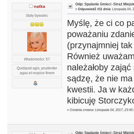
Odp: Spalanie śmieci -Straż Miejs
natka
«
Odpowiedź #11 dnia:
Listopada 04, 2
Stały bywalec
Myślę, że ci co 
poważaniu zdanie
(przynajmniej tak
Również uważam,
Wiadomości: 57
należałoby zająć
Quidquid agis, prudenter
agas et respice finem
sądzę, że nie ma 
kwestii. Ja w każ
kibicuję Storczyk
«
Ostatnia zmiana: Listopada 04, 2017, 23:45
Odp: Spalanie śmieci -Straż Miejs