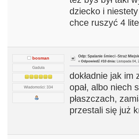
dziecko i niestet
chce ruszyć 4 lite
Odp: Spalanie śmieci -Straż Miejs
bosman
«
Odpowiedź #10 dnia:
Listopada 04, 
Gaduła
dokładnie jak im 
opał, albo niech
Wiadomości: 334
płaszczach, zamia
przestali się ju