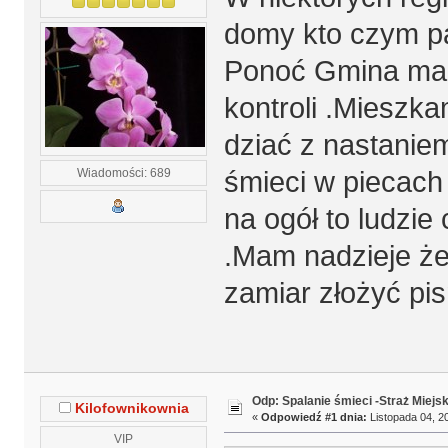
domy kto czym pal
Ponoć Gmina ma 
kontroli .Mieszka
dziać z nastaniem 
Wiadomości: 689
śmieci w piecach
na ogół to ludzie
.Mam nadzieje że
zamiar złożyć pis
Odp: Spalanie śmieci -Straż Miejs
Kilofownikownia
«
Odpowiedź #1 dnia:
Listopada 04, 20
VIP