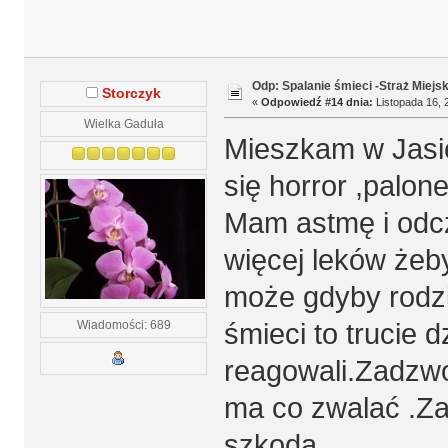
Odp: Spalanie śmieci -Straż Miejs
Storczyk
«
Odpowiedź #14 dnia:
Listopada 16, 
Wielka Gaduła
Mieszkam w Jasie
się horror ,palone
Mam astmę i odc
więcej leków żeb
może gdyby rodzi
Wiadomości: 689
śmieci to trucie d
reagowali.Zadzwon
ma co zwalać .Za
szkoda.