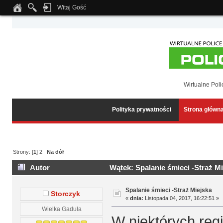
Witaj Gość
Notice
: Undefined index: tapatalk_body_hook in
/home/klient.dhosting.pl/wipmed
Wirtualne Poli
Polityka prywatności
Strona główn
Strony: [
1
]
2
Na dół
Autor
Wątek: Spalanie śmieci -Straż M
Spalanie śmieci -Straż Miejska
Storczyk
«
dnia:
Listopada 04, 2017, 16:22:51 »
Wielka Gaduła
W niektórych regi