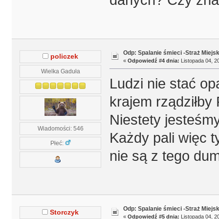
danych? Czy zna
Odp: Spalanie śmieci -Straż Miejs
policzek
«
Odpowiedź #4 dnia:
Listopada 04, 20
Wielka Gaduła
Ludzi nie stać op
krajem rządziłby 
Niestety jesteśm
Wiadomości: 546
Każdy pali więc 
Płeć:
nie są z tego dum
Odp: Spalanie śmieci -Straż Miejs
Storczyk
«
Odpowiedź #5 dnia:
Listopada 04, 20