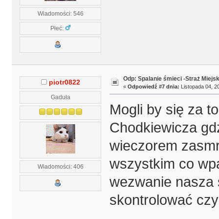
Wiadomości: 546
Płeć:
Odp: Spalanie śmieci -Straż Miejs
piotr0822
«
Odpowiedź #7 dnia:
Listopada 04, 20
Gaduła
Mogli by się za t
Chodkiewicza gdzi
wieczorem zasmra
wszystkim co wp
Wiadomości: 406
wezwanie nasza 
skontrolować czy