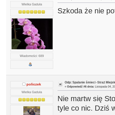
Wielka Gaduła
Szkoda że nie pot
Wiadomości: 689
Odp: Spalanie śmieci -Straż Miejs
policzek
«
Odpowiedź #6 dnia:
Listopada 04, 20
Wielka Gaduła
Nie martw się St
tyle co nic. Dzi