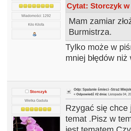
Cytat: Storczyk w
Wiadomości: 1292
Mam zamiar złoż
Kilo Kilofa
Burmistrza.
Tylko może w piśm
mniej błędów niż
Odp: Spalanie śmieci -Straż Miejs
Storczyk
«
Odpowiedź #2 dnia:
Listopada 04, 20
Wielka Gaduła
Rzygać się chce 
temat .Pisz w tem
jest tematem.Czy