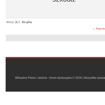
Strony: [
1
]
2
Do góry
← Poprzed
Wirtualne Police i okolice - forum dyskusyjne © 2026 | Wszystkie praw