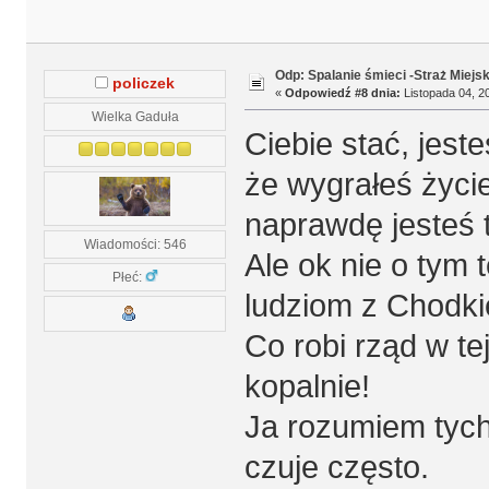
Odp: Spalanie śmieci -Straż Miejs
policzek
«
Odpowiedź #8 dnia:
Listopada 04, 20
Wielka Gaduła
Ciebie stać, jest
że wygrałeś życi
naprawdę jesteś t
Wiadomości: 546
Ale ok nie o tym
Płeć:
ludziom z Chodkie
Co robi rząd w te
kopalnie!
Ja rozumiem tych 
czuje często.