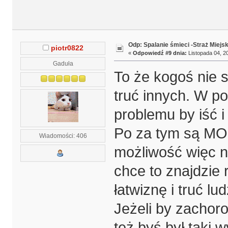
Odp: Spalanie śmieci -Straż Miejs
piotr0822
«
Odpowiedź #9 dnia:
Listopada 04, 20
Gaduła
To że kogoś nie 
truć innych. W po
problemu by iść i
Po za tym są MOP
Wiadomości: 406
możliwość więc n
chce to znajdzie r
łatwiznę i truć l
Jeżeli by zachoro
też byś był taki