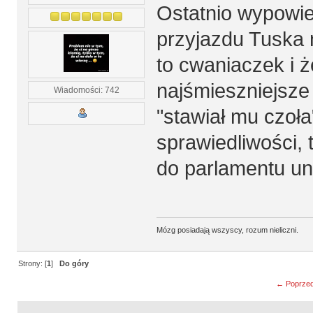
Ostatnio wypowied
przyjazdu Tuska 
to cwaniaczek i ż
najśmieszniejsze 
Wiadomości: 742
"stawiał mu czoła
sprawiedliwości, 
do parlamentu un
Mózg posiadają wszyscy, rozum nieliczni.
Strony: [
1
]
Do góry
← Poprzed