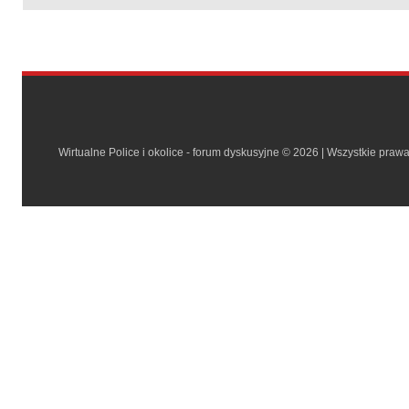
Wirtualne Police i okolice - forum dyskusyjne © 2026 | Wszystkie praw