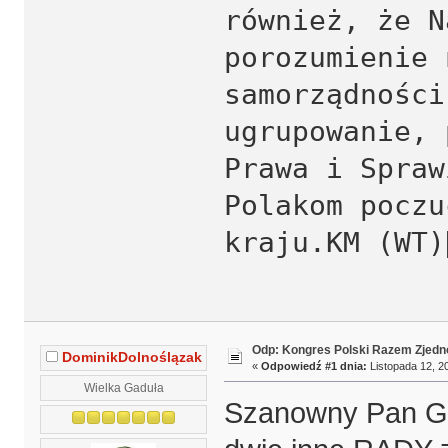
również, że N
porozumienie 
samorządności
ugrupowanie, 
Prawa i Spraw
Polakom poczu
kraju.KM (WT)
Odp: Kongres Polski Razem Zjedn
DominikDolnoślązak
«
Odpowiedź #1 dnia:
Listopada 12, 20
Wielka Gaduła
Szanowny Pan G