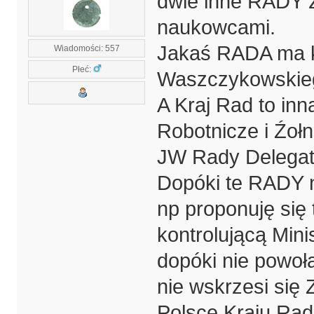
dwie inne RADY z 
naukowcami.
Jakaś RADA ma k
Wiadomości: 557
Płeć:
Waszczykowskiego
A Kraj Rad to in
Robotnicze i Źoł
JW Rady Delegató
Dopóki te RADY n
np proponuję się
kontrolującą Min
dopóki nie pow
nie wskrzesi się
Polsce Kraju Rad. 