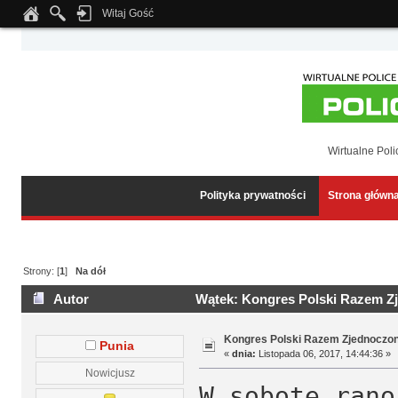
Witaj Gość
Notice
: Undefined index: tapatalk_body_hook in
/home/klient.dhosting.pl/wipmed
Wirtualne Poli
Polityka prywatności
Strona główn
Strony: [
1
]
Na dół
Autor
Wątek: Kongres Polski Razem Zj
Kongres Polski Razem Zjednoczon
Punia
«
dnia:
Listopada 06, 2017, 14:44:36 »
Nowicjusz
W sobotę rano