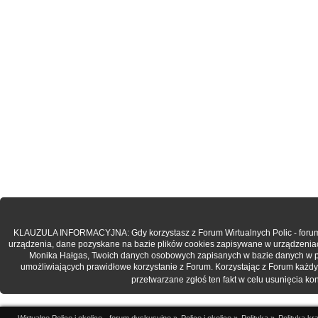
KLAUZULA INFORMACYJNA: Gdy korzystasz z Forum Wirtualnych Polic - forum.po
urządzenia, dane pozyskane na bazie plików cookies zapisywane w urządzenia
Monika Hałgas, Twoich danych osobowych zapisanych w bazie danych w post
umożliwiających prawidłowe korzystanie z Forum. Korzystając z Forum każdy
przetwarzane zgłoś ten fakt w celu usunięcia k
Wirtualne Police i okolice - forum dyskusyjne
»
Police i okolice
»
Polityka
»
Polityka kr