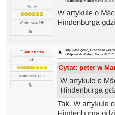
«
Odpowiedź #4 dnia:
Marca 20, 2021,
Gaduła
W artykule o Mśc
Hindenburga gdzie
Wiadomości: 449
Odp: [Mścięcino] Grodzisko wcze
Jan z nerką
«
Odpowiedź #5 dnia:
Marca 20, 2021,
VIP
Cytat: peter w Mar
Wiadomości: 1218
W artykule o Mś
Hindenburga gdzi
Tak. W artykule o
Hindenburga gdzie