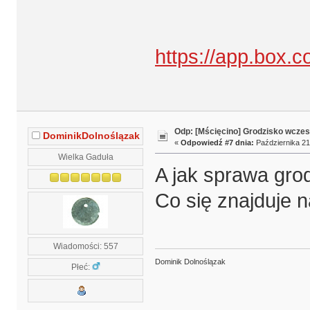
https://app.box
Odp: [Mścięcino] Grodzisko wcze
DominikDolnoślązak
«
Odpowiedź #7 dnia:
Października 21
Wielka Gaduła
A jak sprawa gro
Co się znajduje n
Wiadomości: 557
Dominik Dolnoślązak
Płeć: