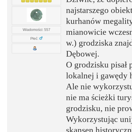
najstarszego obiekt
kurhanów megality
mianowicie wczes
Wiadomości: 557
Płeć:
w.) grodziska znaj
Dębowej.
O grodzisku pisał 
lokalnej i gawędy 
Ale nie wykorzystu
nie ma ścieżki tury
grodzisku, nie pro
Wykorzystując un
skansen historycz