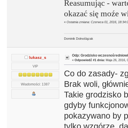
Reasumując - warto
okazać się moźe w
«
Ostatnia zmiana: Czerwca 01, 2016, 18:34:
Dominik Dolnoślązak
Odp: Grodzisko wczesnośredniowi
lukasz_s
«
Odpowiedź #1 dnia:
Maja 26, 2016, 
VIP
Co do zasady- zg
Brak woli, główni
Wiadomości: 1387
Takie grodzisko b
gdyby funkcjono
pokazywano by pr
tylko wzgórze, d