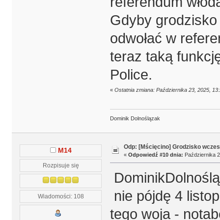
referendum włoda
Gdyby grodzisko w
odwołać w refere
teraz taką funkcj
Police.
«
Ostatnia zmiana: Października 23, 2025, 1
Dominik Dolnoślązak
Odp: [Mścięcino] Grodzisko wcze
M14
«
Odpowiedź #10 dnia:
Października 2
Rozpisuje się
DominikDolnośl
nie pójdę 4 listo
Wiadomości: 108
tego woja - nota