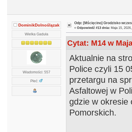
Odp: [Mścięcino] Grodzisko wcze
DominikDolnoślązak
«
Odpowiedź #13 dnia:
Maja 15, 2026,
Wielka Gaduła
Cytat: M14 w Maja
Aktualnie na str
Police czyli 15 
Wiadomości: 557
przetargu na sp
Płeć:
Asfaltowej w Po
gdzie w okresie 
Pomorskich.