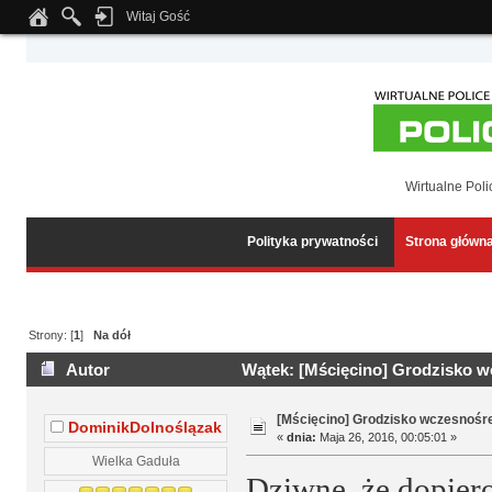
Witaj Gość
Notice
: Undefined index: tapatalk_body_hook in
/home/klient.dhosting.pl/wipmed
Wirtualne Poli
Polityka prywatności
Strona główn
Strony: [
1
]
Na dół
Autor
Wątek: [Mścięcino] Grodzisko w
[Mścięcino] Grodzisko wczesnośr
DominikDolnoślązak
«
dnia:
Maja 26, 2016, 00:05:01 »
Wielka Gaduła
Dziwne, że dopier