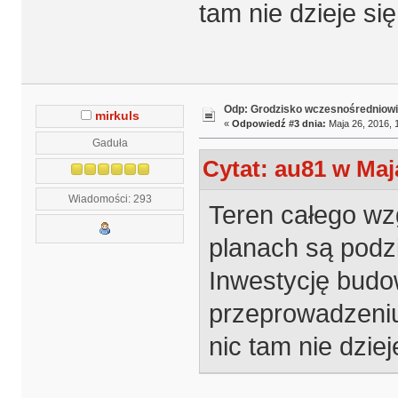
tam nie dzieje się
Odp: Grodzisko wczesnośredniowi
mirkuls
«
Odpowiedź #3 dnia:
Maja 26, 2016, 
Gaduła
Cytat: au81 w Maja
Wiadomości: 293
Teren całego wzg
planach są podzi
Inwestycję budo
przeprowadzeniu
nic tam nie dziej