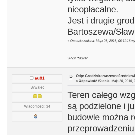
nieopłacalne.
Jest i drugie gro
Bartoszewa/Sław
«
Ostatnia zmiana: Maja 26, 2016, 06:11:16 w
SPZP "Skarb"
Odp: Grodzisko wczesnośredniowi
au81
«
Odpowiedź #2 dnia:
Maja 26, 2016, 
Bywalec
Teren całego wzg
są podzielone i j
Wiadomości: 34
budowle można r
przeprowadzeniu 