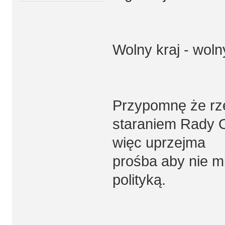
Wolny kraj - woln
Przypomnę że rze
staraniem Rady O
więc uprzejma
prośba aby nie m
polityką.