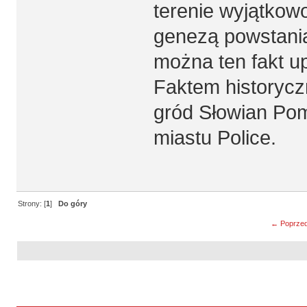
terenie wyjątkow
genezą powstania 
można ten fakt u
Faktem historyczn
gród Słowian Pom
miastu Police.
Strony: [
1
]
Do góry
← Poprzed