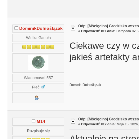
Odp: [Mścięcino] Grodzisko wcze
DominikDolnoślązak
«
Odpowiedź #11 dnia:
Listopada 02, 2
Wielka Gaduła
Ciekawe czy w cz
jakieś artefakty 
Wiadomości: 557
Dominik Dolnoślązak
Płeć:
Odp: [Mścięcino] Grodzisko wcze
M14
«
Odpowiedź #12 dnia:
Maja 15, 2026,
Rozpisuje się
Aktualnie na stro