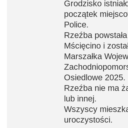
Grodzisko istniał
początek miejsco
Police.
Rzeźba powstała 
Mścięcino i zost
Marszałka Woje
Zachodniopomors
Osiedlowe 2025.
Rzeźba nie ma żad
lub innej.
Wszyscy mieszkań
uroczystości.