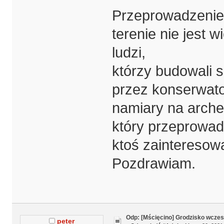
Przeprowadzenie
terenie nie jest 
ludzi,
którzy budowali 
przez konserwat
namiary na arche
który przeprowadz
ktoś zainteresow
Pozdrawiam.
Odp: [Mścięcino] Grodzisko wcze
peter