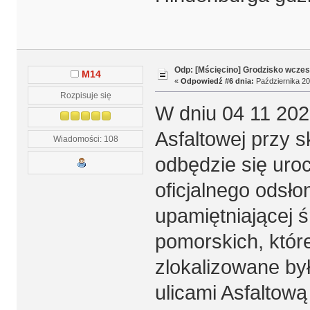
Odp: [Mścięcino] Grodzisko wcze
M14
«
Odpowiedź #6 dnia:
Października 20
Rozpisuje się
W dniu 04 11 2025
Asfaltowej przy 
Wiadomości: 108
odbędzie się uro
oficjalnego odsło
upamiętniającej 
pomorskich, któr
zlokalizowane b
ulicami Asfaltową