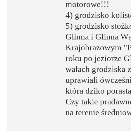
motorowe!!!
4) grodzisko kolis
5) grodzisko stoż
Glinna i Glinna W
Krajobrazowym "Pu
roku po jeziorze G
wałach grodziska z
uprawiali ówcześn
która dziko porasta
Czy takie pradawn
na terenie średnio