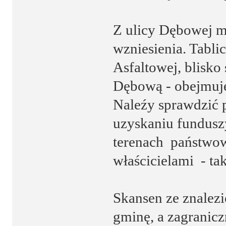
Z ulicy Dębowej mo
wzniesienia. Tabli
Asfaltowej, blisko 
Dębową - obejmuję
Naleźy sprawdzić 
uzyskaniu fundusz
terenach państwow
właścicielami - ta
Skansen ze znalez
gminę, a zagranicz