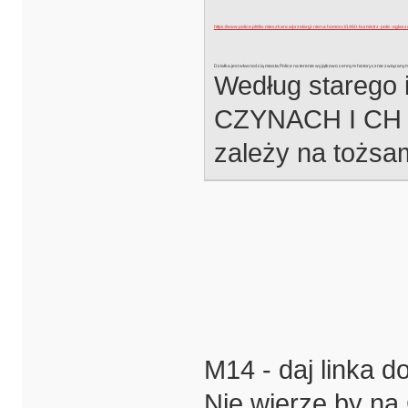
https://www.police.pl/dla-mieszkanca/przetargi-nieruchomosci/1460-burmistrz-polic-oglas
Działka jest własnością miasta Police na terenie wyjątkowo cennym historycznie związanym z 
Według starego 
CZYNACH I CH P
zależy na tożsam
M14 - daj linka d
Nie wierzę by n