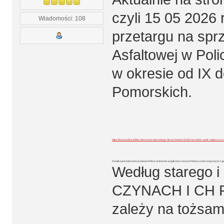
czyli 15 05 2026 
Wiadomości: 108
przetargu na spr
Asfaltowej w Pol
w okresie od IX d
Pomorskich.
https://www.police.pl/dla-mieszkanca/przetargi-nieruchomosci/1460-burmistrz-polic-oglasza-c
Działka jest własnością miasta Police na terenie wyjątkowo cennym historycznie związanym z gene
Według starego i
CZYNACH I CH PO
zależy na tożsamo