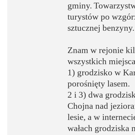
gminy. Towarzyst
turystów po wzgórz
sztucznej benzyny.
Znam w rejonie ki
wszystkich miejsc
1) grodzisko w Kar
porośnięty lasem.
2 i 3) dwa grodzi
Chojna nad jezior
lesie, a w internec
wałach grodziska 