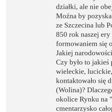
działki, ale nie ob
Moźna by pozyskać
ze Szczecina lub P
850 rok naszej ery 
formowaniem się o
Jakiej narodowośc
Czy było to jakieś
wieleckie, lucicki
kontaktowało się 
(Wolina)? Dlaczeg
okolice Rynku na "
cmentarzysko całop