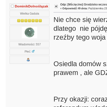
Odp: [Mścięcino] Grodzisko wcze
DominikDolnoślązak
«
Odpowiedź #9 dnia:
Października 23
Wielka Gaduła
Nie chce się wierz
dlatego nie pójdę
rzeźby tego woja
Wiadomości: 557
Płeć:
Osiedla domów s
prawem , ale G
Przy okazji: cora