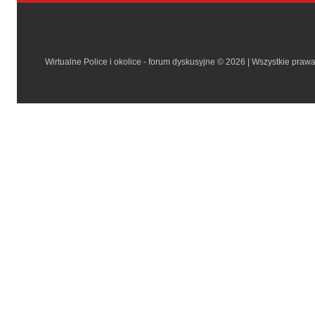
Wirtualne Police i okolice - forum dyskusyjne © 2026 | Wszystkie praw