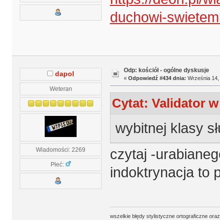
duchowi-swietem
Odp: kościół - ogólne dyskusje
dapol
«
Odpowiedź #434 dnia:
Września 14, 
Weteran
Cytat: Validator w
wybitnej klasy s
Wiadomości: 2269
czytaj -urabianeg
Płeć:
indoktrynacja to 
wszelkie błędy stylistyczne ortograficzne ora