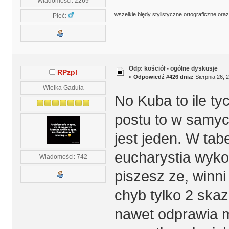
Wiadomości: 2269
wszelkie błędy stylistyczne ortograficzne ora
Płeć:
Odp: kościół - ogólne dyskusje
RPzpl
«
Odpowiedź #426 dnia:
Sierpnia 26, 
Wielka Gaduła
No Kuba to ile ty
postu to w samyc
jest jeden. W tabe
eucharystia wyko
Wiadomości: 742
piszesz ze, winni
chyb tylko 2 skaz
nawet odprawia m