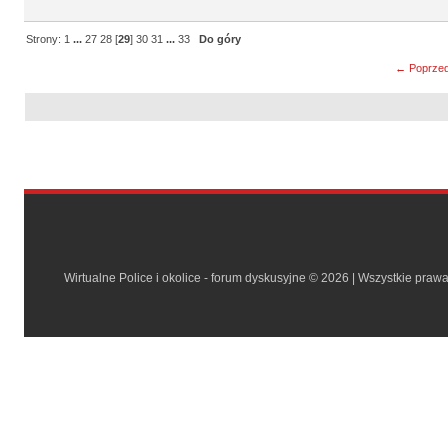
Strony:
1
...
27
28
[
29
]
30
31
...
33
Do góry
← Poprzed
Wirtualne Police i okolice - forum dyskusyjne © 2026 | Wszystkie praw