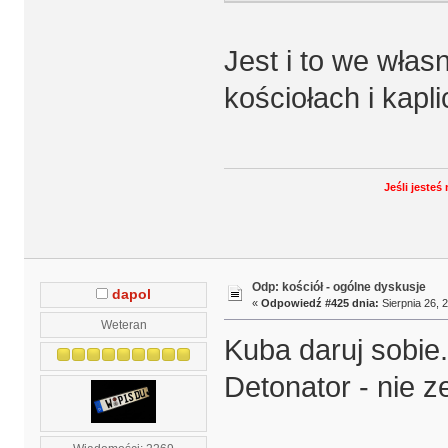
Jest i to we wła
kościołach i kapl
Jeśli jeste
Odp: kościół - ogólne dyskusje
dapol
«
Odpowiedź #425 dnia:
Sierpnia 26, 
Weteran
Kuba daruj sobie.
Detonator - nie ze