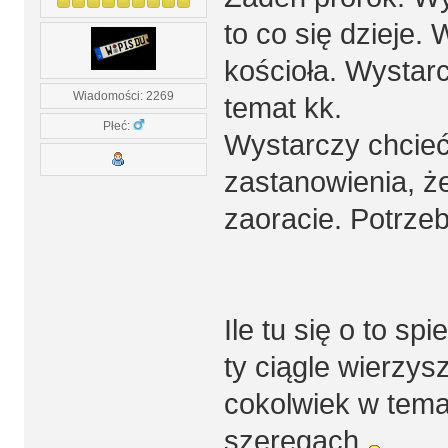
to co się dzieje.
kościoła. Wystar
Wiadomości: 2269
temat kk.
Płeć:
Wystarczy chcieć
zastanowienia, ż
zaoracie. Potrze
Ile tu się o to sp
ty ciągle wierzysz
cokolwiek w tema
szeregach