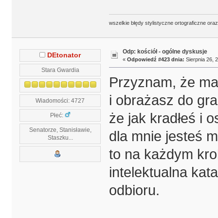
wszelkie błędy stylistyczne ortograficzne ora
Odp: kościół - ogólne dyskusje
DEtonator
«
Odpowiedź #423 dnia:
Sierpnia 26, 2
Stara Gwardia
Przyznam, że mas
i obrażasz do gr
Wiadomości: 4727
że jak kradłeś i 
Płeć:
Senatorze, Stanisławie,
dla mnie jesteś 
Staszku...
to na każdym kro
intelektualna kat
odbioru.