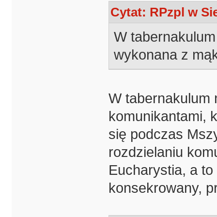
Cytat: RPzpl w Sie
W tabernakulum je
wykonana z mąki
W tabernakulum n
komunikantami, ku
się podczas Mszy 
rozdzielaniu kom
Eucharystia, a to
konsekrowany, pr