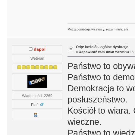
Mózg posiadają wszyscy, rozum nieliczni.
Odp: kościół - ogólne dyskusje
dapol
«
Odpowiedź #430 dnia:
Września 13, 
Weteran
Państwo to obywat
Państwo to demokr
Demokracja to wo
Wiadomości: 2269
posłuszeństwo.
Płeć:
Kościół to wiara.
wieczne.
Państwo to wiedza