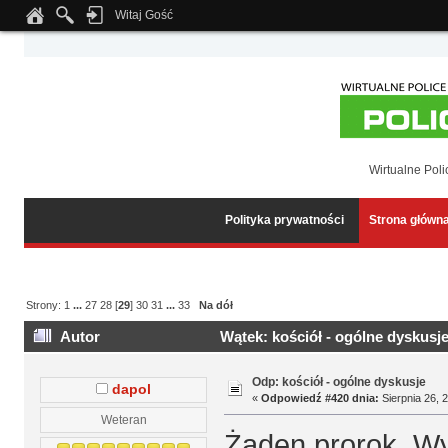
Witaj Gość
Notice
: Undefined index: tapatalk_body_hook in
/home/klient.dhosting.pl/wipmed
Wirtualne Poli
Polityka prywatności
Strona główn
Strony:
1
...
27
28
[
29
]
30
31
...
33
Na dół
Autor
Wątek: kościół - ogólne dyskusj
Odp: kościół - ogólne dyskusje
dapol
«
Odpowiedź #420 dnia:
Sierpnia 26, 
Weteran
Żaden prorok. Wy