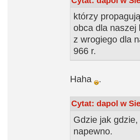
Cytat: dapol w Sie
którzy propagują 
obca dla naszej 
z wrogiego dla 
966 r.
Haha
.
Cytat: dapol w Sie
Gdzie jak gdzie, 
napewno.