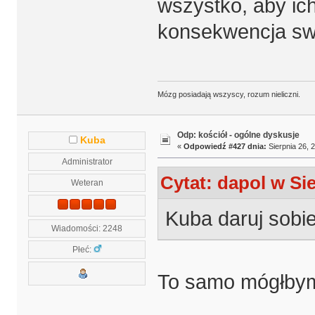
wszystko, aby ich
konsekwencja s
Mózg posiadają wszyscy, rozum nieliczni.
Odp: kościół - ogólne dyskusje
Kuba
«
Odpowiedź #427 dnia:
Sierpnia 26, 
Administrator
Cytat: dapol w Sie
Weteran
Kuba daruj sobie
Wiadomości: 2248
Płeć:
To samo mógłbym