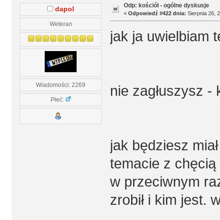
Odp: kościół - ogólne dyskusje
dapol
«
Odpowiedź #422 dnia:
Sierpnia 26, 2
Weteran
jak ja uwielbiam 
Wiadomości: 2269
nie zagłuszysz -
Płeć:
jak będziesz mia
temacie z chęcią
w przeciwnym razi
zrobił i kim jest