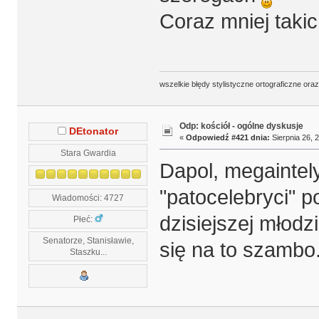
Coraz mniej taki
wszelkie błędy stylistyczne ortograficzne ora
Odp: kościół - ogólne dyskusje
DEtonator
«
Odpowiedź #421 dnia:
Sierpnia 26, 
Stara Gwardia
Dapol, megaintel
"patocelebryci" p
Wiadomości: 4727
dzisiejszej młodz
Płeć:
Senatorze, Stanisławie,
się na to szambo
Staszku...