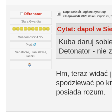
Odp: kościół - ogólne dyskusje
DEtonator
«
Odpowiedź #428 dnia:
Sierpnia 26, 
Stara Gwardia
Cytat: dapol w Sie
Wiadomości: 4727
Kuba daruj sobie
Płeć:
Detonator - nie z
Senatorze, Stanisławie,
Staszku...
Hm, teraz widać 
spodziewać po kr
posiada rozum.