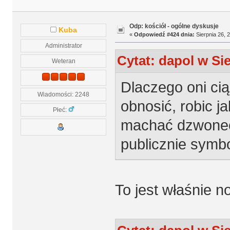
Odp: kościół - ogólne dyskusje
Kuba
«
Odpowiedź #424 dnia:
Sierpnia 26, 
Administrator
Cytat: dapol w Sie
Weteran
Dlaczego oni cią
Wiadomości: 2248
obnosić, robic j
Płeć:
machać dzwonec
publicznie symb
To jest właśnie 