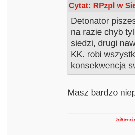
Cytat: RPzpl w Sie
Detonator piszes
na razie chyb ty
siedzi, drugi na
KK. robi wszystk
konsekwencja s
Masz bardzo niep
Jeśli jeste