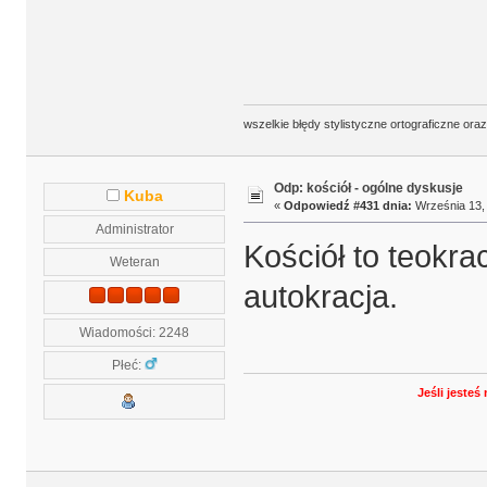
wszelkie błędy stylistyczne ortograficzne ora
Odp: kościół - ogólne dyskusje
Kuba
«
Odpowiedź #431 dnia:
Września 13, 
Administrator
Kościół to teokrac
Weteran
autokracja.
Wiadomości: 2248
Płeć:
Jeśli jeste