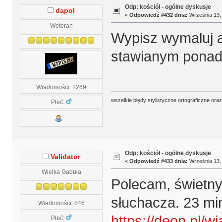
Odp: kościół - ogólne dyskusje
dapol
«
Odpowiedź #432 dnia:
Września 13, 
Weteran
Wypisz wymaluj 
stawianym pona
Wiadomości: 2269
wszelkie błędy stylistyczne ortograficzne ora
Płeć:
Odp: kościół - ogólne dyskusje
Validator
«
Odpowiedź #433 dnia:
Września 13, 
Wielka Gaduła
Polecam, świetny
słuchacza. 23 min
Wiadomości: 846
https://deon.pl/w
Płeć: