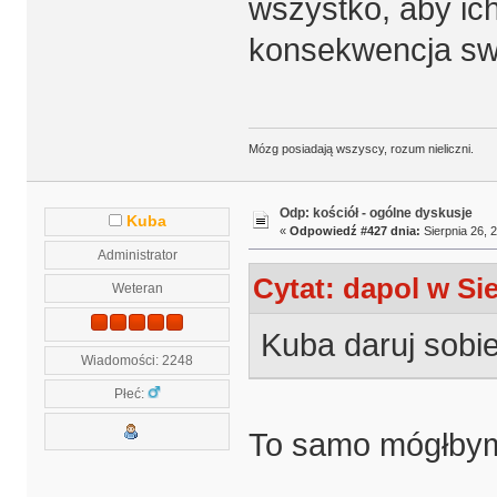
wszystko, aby ich
konsekwencja s
Mózg posiadają wszyscy, rozum nieliczni.
Odp: kościół - ogólne dyskusje
Kuba
«
Odpowiedź #427 dnia:
Sierpnia 26, 
Administrator
Cytat: dapol w Sie
Weteran
Kuba daruj sobie
Wiadomości: 2248
Płeć:
To samo mógłbym