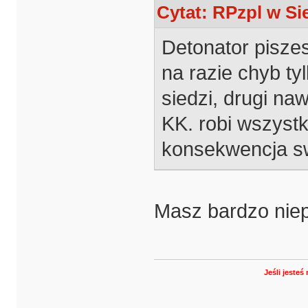
Cytat: RPzpl w Sie
Detonator piszes
na razie chyb ty
siedzi, drugi na
KK. robi wszystk
konsekwencja s
Masz bardzo niep
Jeśli jeste