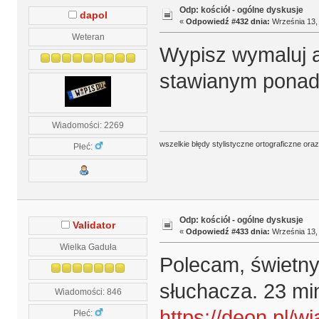
Odp: kościół - ogólne dyskusje
dapol
«
Odpowiedź #432 dnia:
Września 13, 
Weteran
Wypisz wymaluj 
stawianym pona
Wiadomości: 2269
wszelkie błędy stylistyczne ortograficzne ora
Płeć:
Odp: kościół - ogólne dyskusje
Validator
«
Odpowiedź #433 dnia:
Września 13, 
Wielka Gaduła
Polecam, świetny
słuchacza. 23 min
Wiadomości: 846
https://deon.pl/w
Płeć: