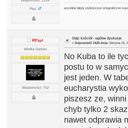
Wiadomości: 2269
wszelkie błędy stylistyczne ortograficzne ora
Płeć:
Odp: kościół - ogólne dyskusje
RPzpl
«
Odpowiedź #426 dnia:
Sierpnia 26, 
Wielka Gaduła
No Kuba to ile ty
postu to w samyc
jest jeden. W tabe
eucharystia wyko
Wiadomości: 742
piszesz ze, winni
chyb tylko 2 skaz
nawet odprawia m