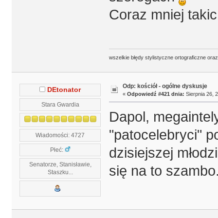
Coraz mniej taki
wszelkie błędy stylistyczne ortograficzne ora
Odp: kościół - ogólne dyskusje
DEtonator
«
Odpowiedź #421 dnia:
Sierpnia 26, 
Stara Gwardia
Dapol, megaintel
"patocelebryci" p
Wiadomości: 4727
dzisiejszej młodz
Płeć:
Senatorze, Stanisławie,
się na to szambo
Staszku...