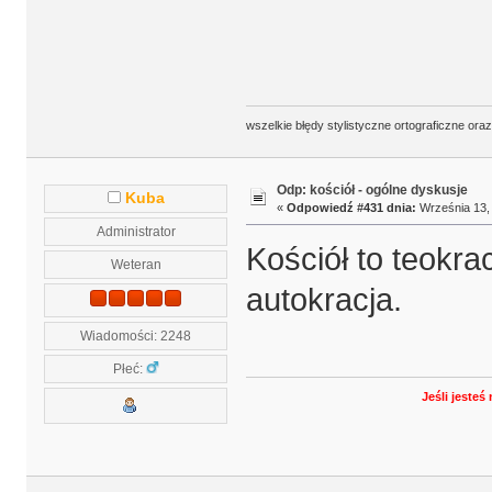
wszelkie błędy stylistyczne ortograficzne ora
Odp: kościół - ogólne dyskusje
Kuba
«
Odpowiedź #431 dnia:
Września 13, 
Administrator
Kościół to teokrac
Weteran
autokracja.
Wiadomości: 2248
Płeć:
Jeśli jeste