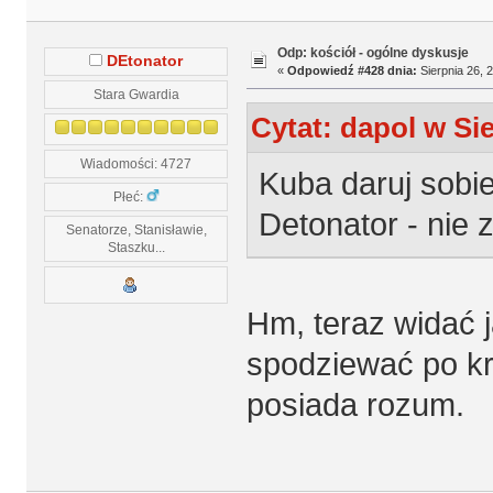
Odp: kościół - ogólne dyskusje
DEtonator
«
Odpowiedź #428 dnia:
Sierpnia 26, 
Stara Gwardia
Cytat: dapol w Sie
Wiadomości: 4727
Kuba daruj sobie
Płeć:
Detonator - nie z
Senatorze, Stanisławie,
Staszku...
Hm, teraz widać 
spodziewać po kr
posiada rozum.