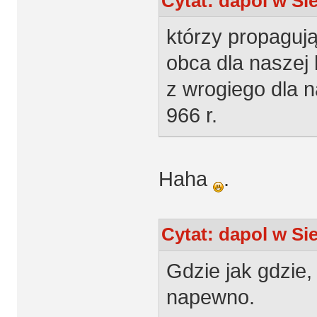
Cytat: dapol w Sie
którzy propagują 
obca dla naszej 
z wrogiego dla 
966 r.
Haha
.
Cytat: dapol w Sie
Gdzie jak gdzie, 
napewno.