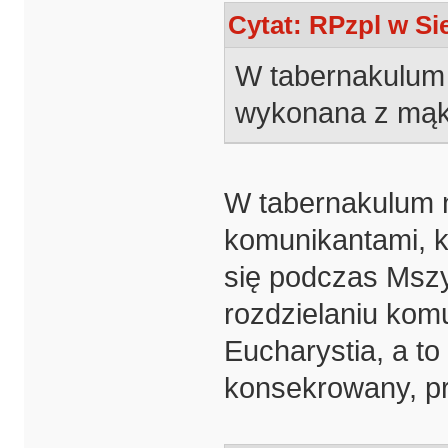
Cytat: RPzpl w Sie
W tabernakulum je
wykonana z mąki
W tabernakulum n
komunikantami, ku
się podczas Mszy 
rozdzielaniu kom
Eucharystia, a to
konsekrowany, pr