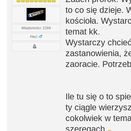
to co się dzieje.
kościoła. Wystar
Wiadomości: 2269
temat kk.
Płeć:
Wystarczy chcieć
zastanowienia, ż
zaoracie. Potrze
Ile tu się o to sp
ty ciągle wierzysz
cokolwiek w tema
szeregach