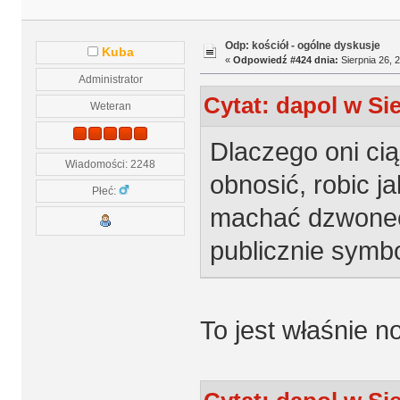
Odp: kościół - ogólne dyskusje
Kuba
«
Odpowiedź #424 dnia:
Sierpnia 26, 
Administrator
Cytat: dapol w Sie
Weteran
Dlaczego oni cią
Wiadomości: 2248
obnosić, robic j
Płeć:
machać dzwonec
publicznie symb
To jest właśnie 