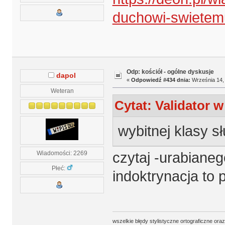
duchowi-swietem
Odp: kościół - ogólne dyskusje
dapol
«
Odpowiedź #434 dnia:
Września 14, 
Weteran
Cytat: Validator w
wybitnej klasy s
Wiadomości: 2269
czytaj -urabianeg
Płeć:
indoktrynacja to 
wszelkie błędy stylistyczne ortograficzne ora