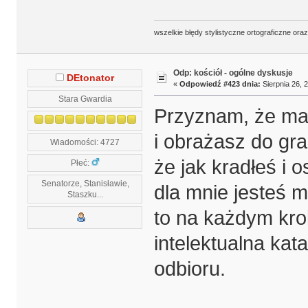
wszelkie błędy stylistyczne ortograficzne ora
Odp: kościół - ogólne dyskusje
DEtonator
«
Odpowiedź #423 dnia:
Sierpnia 26, 2
Stara Gwardia
Przyznam, że mas
i obrażasz do gr
Wiadomości: 4727
że jak kradłeś i 
Płeć:
Senatorze, Stanisławie,
dla mnie jesteś 
Staszku...
to na każdym kro
intelektualna kat
odbioru.