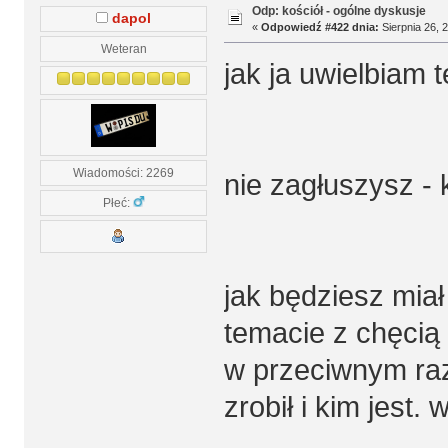
Odp: kościół - ogólne dyskusje
dapol
«
Odpowiedź #422 dnia:
Sierpnia 26, 2
Weteran
jak ja uwielbiam 
Wiadomości: 2269
nie zagłuszysz -
Płeć:
jak będziesz mia
temacie z chęcią
w przeciwnym razi
zrobił i kim jest