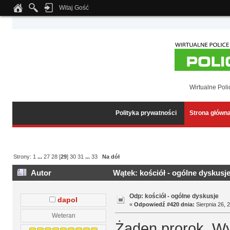
Witaj Gość
Notice
: Undefined index: tapatalk_body_hook in
/home/klient.dhosting.pl/wipmed
Wirtualne Poli
Polityka prywatności
Strona główn
Strony:
1
...
27
28
[
29
]
30
31
...
33
Na dół
Autor
Wątek: kościół - ogólne dyskusj
Odp: kościół - ogólne dyskusje
dapol
«
Odpowiedź #420 dnia:
Sierpnia 26, 
Weteran
Żaden prorok. Wy