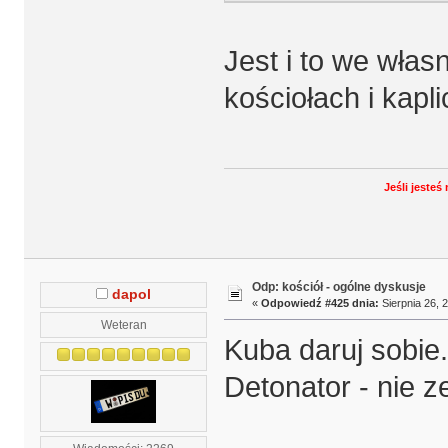
Jest i to we wła
kościołach i kapl
Jeśli jeste
Odp: kościół - ogólne dyskusje
dapol
«
Odpowiedź #425 dnia:
Sierpnia 26, 
Weteran
Kuba daruj sobie.
Detonator - nie ze