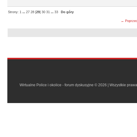
Strony:
1
...
27
28
[
29
]
30
31
...
33
Do góry
← Poprzed
Wirtualne Police i okolice - forum dyskusyjne © 2026 | Wszystkie praw