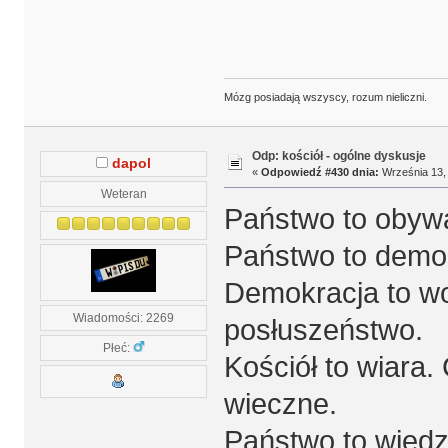
Mózg posiadają wszyscy, rozum nieliczni.
Odp: kościół - ogólne dyskusje
dapol
«
Odpowiedź #430 dnia:
Września 13, 
Weteran
Państwo to obywat
Państwo to demokr
Demokracja to wo
Wiadomości: 2269
posłuszeństwo.
Płeć:
Kościół to wiara.
wieczne.
Państwo to wiedza