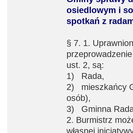
osiedlowym i so
spotkań z radam
§ 7. 1. Uprawnio
przeprowadzenie 
ust. 2, są:
1) Rada,
2) mieszkańcy Gm
osób),
3) Gminna Rada 
2. Burmistrz moż
własnej inicjatywy