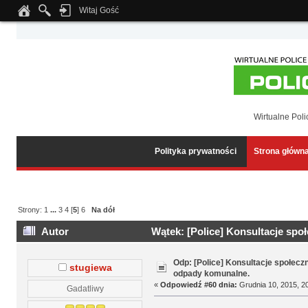
Witaj Gość
Notice
: Undefined index: tapatalk_body_hook in
/home/klient.dhosting.pl/wipmed
Wirtualne Poli
Polityka prywatności
Strona główn
Strony:
1
...
3
4
[
5
]
6
Na dół
Autor
Wątek: [Police] Konsultacje spo
razy)
Odp: [Police] Konsultacje społecz
stugiewa
odpady komunalne.
«
Odpowiedź #60 dnia:
Grudnia 10, 2015, 20
Gadatliwy