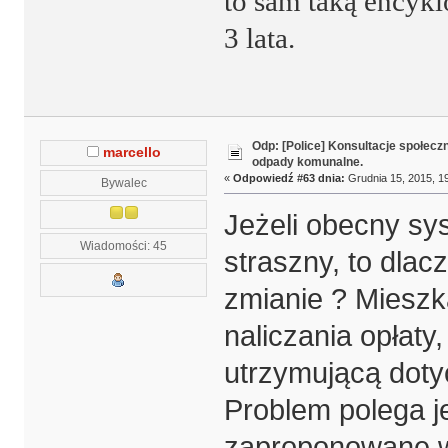
to sam taką encykl
3 lata.
Odp: [Police] Konsultacje społecz
marcello
odpady komunalne.
«
Odpowiedź #63 dnia:
Grudnia 15, 2015, 19
Bywalec
Jeżeli obecny sys
Wiadomości: 45
straszny, to dlac
zmianie ? Mieszk
naliczania opłaty,
utrzymującą doty
Problem polega j
zaproponowane w