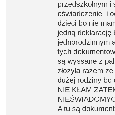
przedszkolnym i 
oświadczenie i o
dzieci bo nie mam
jedną deklaracj
jednorodzinnym a
tych dokumentów 
są wyssane z pal
złożyła razem ze 
dużej rodziny bo 
NIE KŁAM ZATE
NIEŚWIADOMYC
A tu są dokument