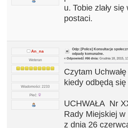
u. Tobie zlały si
postaci.
Odp: [Police] Konsultacje społecz
An_na
odpady komunalne.
«
Odpowiedź #66 dnia:
Grudnia 18, 2015, 13
Weteran
Czytam Uchwałę R
kiedy odbędą si
Wiadomości: 2233
Płeć:
UCHWAŁA Nr XX
Rady Miejskiej w
z dnia 26 czerwca