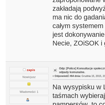
zakładają podwyżk
ma nic do gadani
całym systemem za
jest dokonywani
Necie, ZOiSOK i 
Odp: [Police] Konsultacje społecz
zapis
odpady komunalne.
«
Odpowiedź #64 dnia:
Grudnia 15, 2015, 20
Nowicjusz
Na wysypisku w L
Wiadomości: 1
taśmach wybiera
pampersów to co 