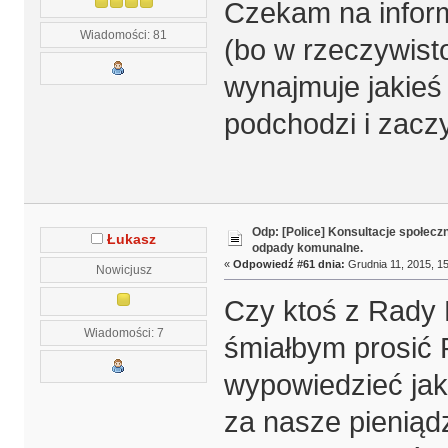
Czekam na infor
Wiadomości: 81
(bo w rzeczywist
wynajmuje jakieś 
podchodzi i zacz
Odp: [Police] Konsultacje społecz
Łukasz
odpady komunalne.
«
Odpowiedź #61 dnia:
Grudnia 11, 2015, 15
Nowicjusz
Czy ktoś z Rady 
Wiadomości: 7
śmiałbym prosić 
wypowiedzieć jak
za nasze pieniąd