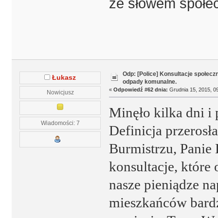
ze słowem społe
Odp: [Police] Konsultacje społecz
Łukasz
odpady komunalne.
«
Odpowiedź #62 dnia:
Grudnia 15, 2015, 09
Nowicjusz
Minęło kilka dni i
Wiadomości: 7
Definicja przerosł
Burmistrzu, Panie 
konsultacje, które
nasze pieniądze n
mieszkańców bardz