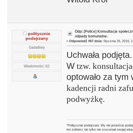
Odp: [Police] Konsultacje społecz
politycznie
odpady komunalne.
podejrzany
«
Odpowiedź #67 dnia:
Stycznia 26, 2016, 1
Gadatliwy
Uchwała podjęta.
W
tzw. konsultacj
Wiadomości: 82
optowało za tym
kadencji radni zaf
podwyżkę.
"Politycznie podejrzani. Wy nie jesteście pode
ten żołnierz nie tylko nie zrozumiał swojej wi