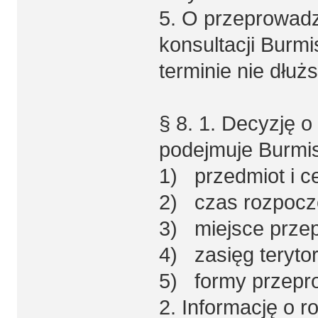
5. O przeprowad
konsultacji Burm
terminie nie dłuż
§ 8. 1. Decyzję o
podejmuje Burmis
1) przedmiot i ce
2) czas rozpoczę
3) miejsce przep
4) zasięg terytori
5) formy przepro
2. Informację o r