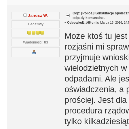
Odp: [Police] Konsultacje społecz
Janusz W.
odpady komunalne.
«
Odpowiedź #68 dnia:
Marca 13, 2016, 14:
Gadatliwy
Może ktoś tu jest
Wiadomości: 83
rozjaśni mi spra
przyjmuje wnioski
wielodzietnych w
odpadami. Ale jes
oświadczenia, a 
prościej. Jest d
procedura rządo
tylko kilkadziesią