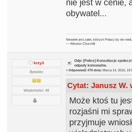
nie jest w cenie
obywatel...
Niewiele jest zalet, których Polacy by nie mieli,
— Winston Churchill
Odp: [Police] Konsultacje społecz
krzyś
odpady komunalne.
«
Odpowiedź #70 dnia:
Marca 14, 2016, 19:
Bywalec
Cytat: Janusz W. 
Wiadomości: 48
Może ktoś tu jes
rozjaśni mi spr
przyjmuje wniosk