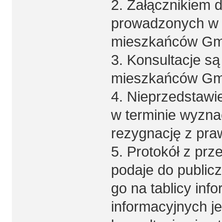
2. Załącznikiem d
prowadzonych w f
mieszkańców Gmi
3. Konsultacje są
mieszkańców Gmi
4. Nieprzedstawi
w terminie wyzn
rezygnację z praw
5. Protokół z pr
podaje do public
go na tablicy inf
informacyjnych j