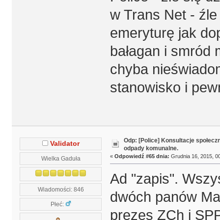
w Trans Net - źle
emeryturę jak do
bałagan i smród 
chyba nieświadom
stanowisko i pewn
Odp: [Police] Konsultacje społecz
Validator
odpady komunalne.
«
Odpowiedź #65 dnia:
Grudnia 16, 2015, 00
Wielka Gaduła
Ad "zapis". Wszys
Wiadomości: 846
dwóch panów Mar
Płeć:
prezes ZCh i SP