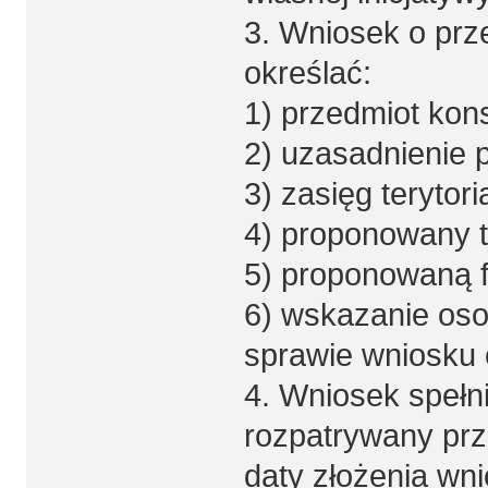
3. Wniosek o prz
określać:
1) przedmiot kons
2) uzasadnienie 
3) zasięg terytori
4) proponowany t
5) proponowaną f
6) wskazanie oso
sprawie wniosku 
4. Wniosek spełni
rozpatrywany prz
daty złożenia wni