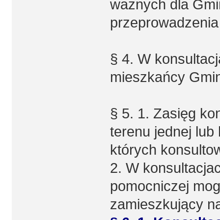
ważnych dla Gmin
przeprowadzenia 
§ 4. W konsultac
mieszkańcy Gmin
§ 5. 1. Zasięg ko
terenu jednej lub
których konsulto
2. W konsultacja
pomocniczej mog
zamieszkujący na 