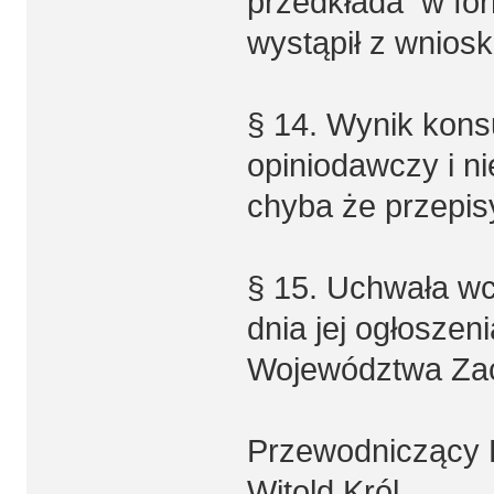
przedkłada w for
wystąpił z wnios
§ 14. Wynik kons
opiniodawczy i ni
chyba że przepis
§ 15. Uchwała wc
dnia jej ogłosze
Województwa Za
Przewodniczący
Witold Król