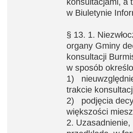
konsultacjami, a 
w Biuletynie Info
§ 13. 1. Niezwłoc
organy Gminy dec
konsultacji Burmi
w sposób określo
1) nieuwzględni
trakcie konsultacj
2) podjęcia decy
większości miesz
2. Uzasadnienie,