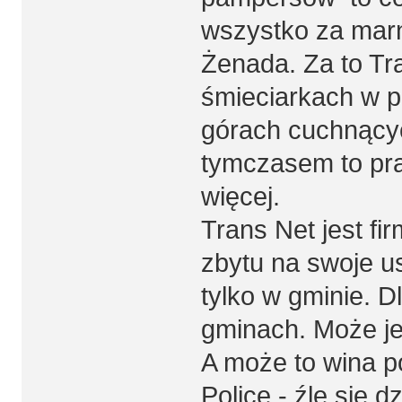
wszystko za mar
Żenada. Za to Tr
śmieciarkach w p
górach cuchnący
tymczasem to pra
więcej.
Trans Net jest f
zbytu na swoje us
tylko w gminie. D
gminach. Może jest
A może to wina p
Police - źle się d