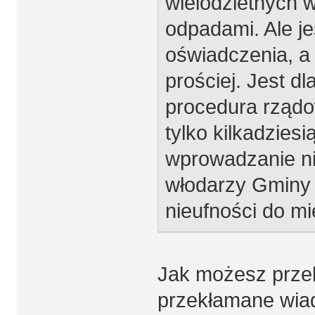
wielodzietnych 
odpadami. Ale je
oświadczenia, a
prościej. Jest d
procedura rządo
tylko kilkadziesi
wprowadzanie ni
włodarzy Gminy 
nieufności do m
Jak możesz przek
przekłamane wia