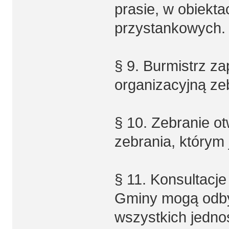
prasie, w obiekta
przystankowych.
§ 9. Burmistrz z
organizacyjną ze
§ 10. Zebranie o
zebrania, którym 
§ 11. Konsultacj
Gminy mogą odby
wszystkich jedn