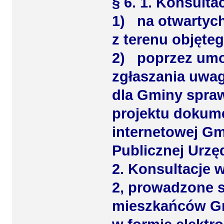
§ 6. 1. Konsulta
1) na otwartyc
z terenu objęteg
2) poprzez umo
zgłaszania uwag
dla Gminy spraw
projektu dokume
internetowej Gmi
Publicznej Urzę
2. Konsultacje w
2, prowadzone 
mieszkańców Gm