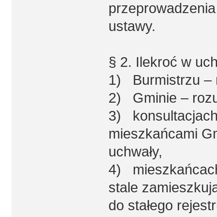
przeprowadzenia 
ustawy.
§ 2. Ilekroć w uc
1) Burmistrzu – r
2) Gminie – rozu
3) konsultacjach 
mieszkańcami Gm
uchwały,
4) mieszkańcach
stale zamieszkuj
do stałego rejes