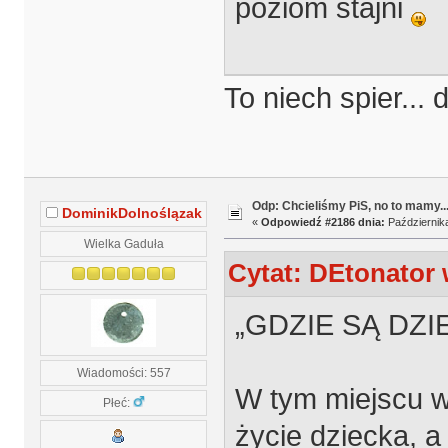
poziom stajni
To niech spier... 
Odp: Chcieliśmy PiS, no to mamy..
DominikDolnoślązak
«
Odpowiedź #2186 dnia:
Października
Wielka Gaduła
Cytat: DEtonator 
„GDZIE SĄ DZIE
Wiadomości: 557
W tym miejscu wa
Płeć:
życie dziecka, a