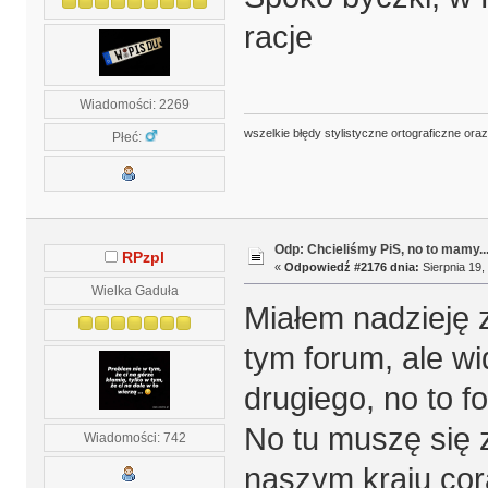
racje
Wiadomości: 2269
wszelkie błędy stylistyczne ortograficzne ora
Płeć:
Odp: Chcieliśmy PiS, no to mamy..
RPzpl
«
Odpowiedź #2176 dnia:
Sierpnia 19,
Wielka Gaduła
Miałem nadzieję z
tym forum, ale wi
drugiego, no to f
No tu muszę się 
Wiadomości: 742
naszym kraju cora