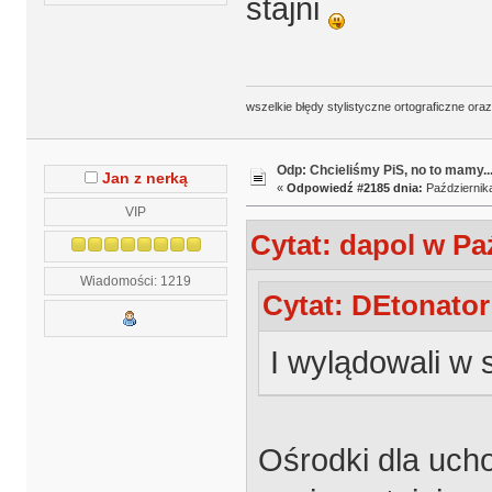
stajni
wszelkie błędy stylistyczne ortograficzne ora
Odp: Chcieliśmy PiS, no to mamy..
Jan z nerką
«
Odpowiedź #2185 dnia:
Października
VIP
Cytat: dapol w Paź
Wiadomości: 1219
Cytat: DEtonator
I wylądowali w st
Ośrodki dla uch