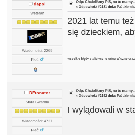
Odp: Chcieliśmy PiS, no to mamy..
dapol
«
Odpowiedź #2181 dnia:
Października
Weteran
2021 lat temu te
się dzieckiem, ab
Wiadomości: 2269
wszelkie błędy stylistyczne ortograficzne ora
Płeć:
Odp: Chcieliśmy PiS, no to mamy..
DEtonator
«
Odpowiedź #2182 dnia:
Października
Stara Gwardia
I wylądowali w staj
Wiadomości: 4727
Płeć: