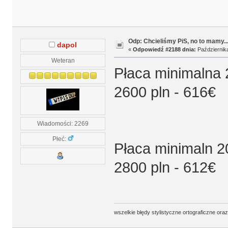
Odp: Chcieliśmy PiS, no to mamy..
dapol
«
Odpowiedź #2188 dnia:
Października
Weteran
Płaca minimalna 
2600 pln - 616€
Wiadomości: 2269
Płeć:
Płaca minimaln 2
2800 pln - 612€
wszelkie błędy stylistyczne ortograficzne ora