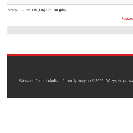
Strony:
1
...
144
145
[
146
]
147
Do góry
← Poprzed
Wirtualne Police i okolice - forum dyskusyjne © 2026 | Wszystkie praw