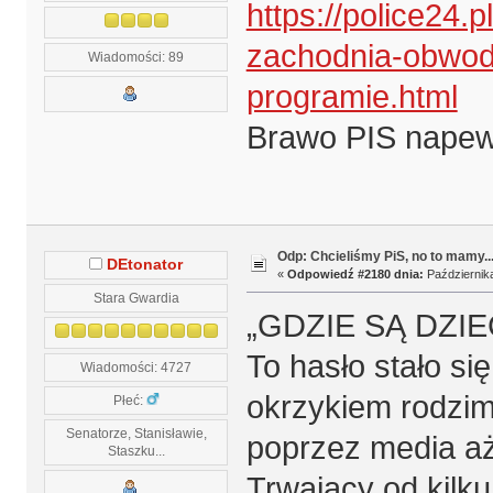
https://police24.
zachodnia-obwod
Wiadomości: 89
programie.html
Brawo PIS napew
Odp: Chcieliśmy PiS, no to mamy..
DEtonator
«
Odpowiedź #2180 dnia:
Października
Stara Gwardia
„GDZIE SĄ DZIEC
To hasło stało si
Wiadomości: 4727
okrzykiem rodzim
Płeć:
Senatorze, Stanisławie,
poprzez media aż
Staszku...
Trwający od kilku