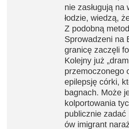
nie zasługują na 
łodzie, wiedzą, ż
Z podobną metod
Sprowadzeni na Bi
granicę zaczęli f
Kolejny już „drama
przemoczonego ojc
epilepsję córki, 
bagnach. Może je
kolportowania tyc
publicznie zadać 
ów imigrant naraż