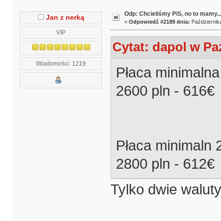
Odp: Chcieliśmy PiS, no to mamy..
Jan z nerką
«
Odpowiedź #2189 dnia:
Października
VIP
Cytat: dapol w Paź
Wiadomości: 1219
Płaca minimalna
2600 pln - 616€
Płaca minimaln 
2800 pln - 612€
Tylko dwie walut