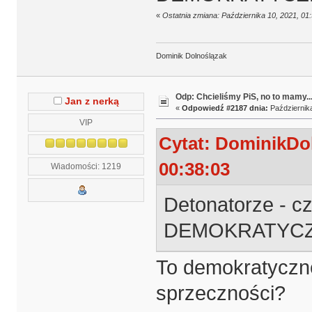
«
Ostatnia zmiana: Października 10, 2021, 0
Dominik Dolnoślązak
Odp: Chcieliśmy PiS, no to mamy..
Jan z nerką
«
Odpowiedź #2187 dnia:
Października
VIP
Cytat: DominikDol
00:38:03
Wiadomości: 1219
Detonatorze - cz
DEMOKRATYCZN
To demokratyczne
sprzeczności?