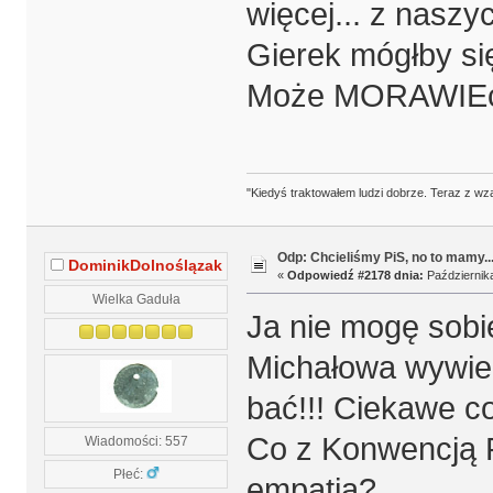
więcej... z nasz
Gierek mógłby si
Może MORAWIEc
"Kiedyś traktowałem ludzi dobrze. Teraz z wz
Odp: Chcieliśmy PiS, no to mamy..
DominikDolnoślązak
«
Odpowiedź #2178 dnia:
Października
Wielka Gaduła
Ja nie mogę sobie
Michałowa wywiez
bać!!! Ciekawe co
Co z Konwencją 
Wiadomości: 557
Płeć:
empatią?