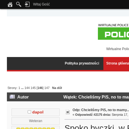
Witaj Gość
Notice
: Undefined index: tapatalk_body_hook in
/home/klient.dhosting.pl/wipmed
Wirtualne Poli
Polityka prywatności
Strona główn
Strony:
1
...
144
145
[
146
]
147
Na dół
Autor
Wątek: Chcieliśmy PiS, no to ma
Odp: Chcieliśmy PiS, no to mamy..
dapol
«
Odpowiedź #2175 dnia:
Sierpnia 17,
Weteran
Spoko byczki, w P