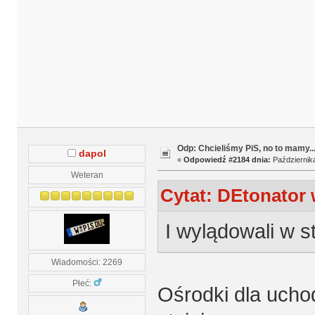
Odp: Chcieliśmy PiS, no to mamy..
dapol
«
Odpowiedź #2184 dnia:
Października
Weteran
Cytat: DEtonator 
I wylądowali w sta
Wiadomości: 2269
Płeć:
Ośrodki dla ucho