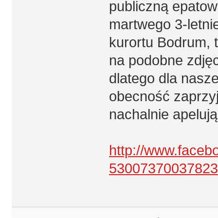
publiczną epato
martwego 3-letni
kurortu Bodrum, 
na podobne zdjęci
dlatego dla nasze
obecność zaprzyj
nachalnie apelują
http://www.face
53007370037823