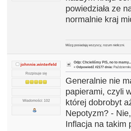
powiedziała ze n
normalnie kraj m
Mózg posiadają wszyscy, rozum nieliczni.
Odp: Chcieliśmy PiS, no to mamy..
johnnie.winterfeld
«
Odpowiedź #2177 dnia:
Października
Rozpisuje się
Generalnie nie m
papierami, czyli 
której dobrobyt a
Wiadomości: 102
Nepotyzm? - Nie,
Inflacja na takim