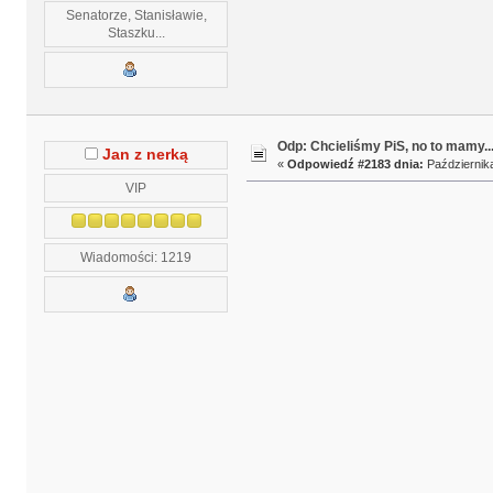
Senatorze, Stanisławie,
Staszku...
Odp: Chcieliśmy PiS, no to mamy..
Jan z nerką
«
Odpowiedź #2183 dnia:
Października
VIP
Wiadomości: 1219