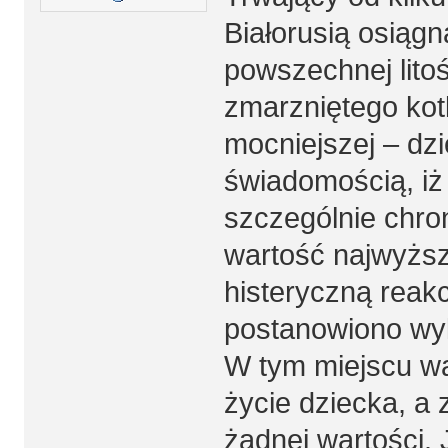
Białorusią osiągn
powszechnej litoś
zmarzniętego kotk
mocniejszej – dzi
świadomością, iż 
szczególnie chron
wartość najwyższą
histeryczną reak
postanowiono wyk
W tym miejscu wa
życie dziecka, a 
żadnej wartości. 