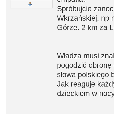
Spróbujcie zano
Wkrzańskiej, np 
Górze. 2 km za 
Władza musi znal
pogodzić obronę 
słowa polskiego 
Jak reaguje każd
dzieckiem w nocy