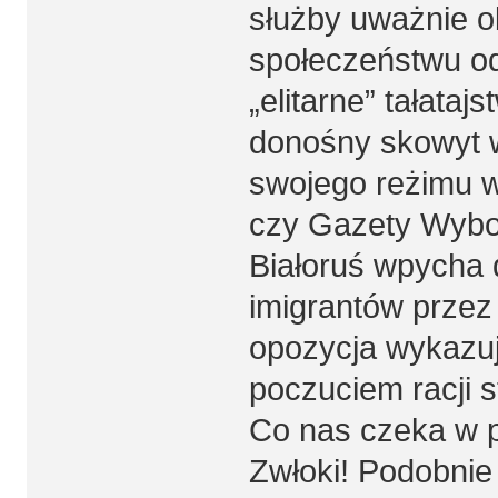
służby uważnie 
społeczeństwu odp
„elitarne” tałataj
donośny skowyt 
swojego reżimu 
czy Gazety Wybor
Białoruś wpycha d
imigrantów przez 
opozycja wykazuj
poczuciem racji st
Co nas czeka w p
Zwłoki! Podobnie 