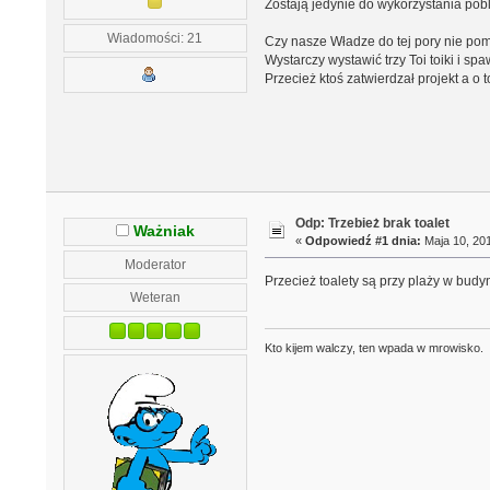
Zostają jedynie do wykorzystania pobli
Wiadomości: 21
Czy nasze Władze do tej pory nie pomy
Wystarczy wystawić trzy Toi toiki i sp
Przecież ktoś zatwierdzał projekt a o
Odp: Trzebież brak toalet
Ważniak
«
Odpowiedź #1 dnia:
Maja 10, 201
Moderator
Przecież toalety są przy plaży w bud
Weteran
Kto kijem walczy, ten wpada w mrowisko.