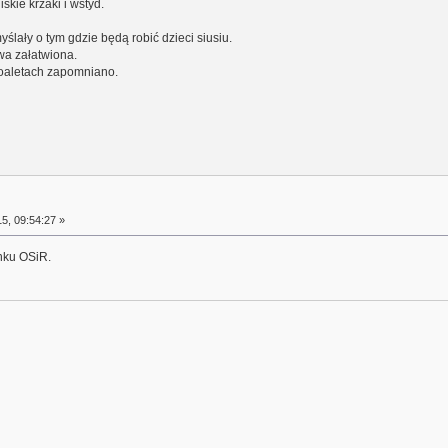
skie krzaki i wstyd.
ślały o tym gdzie będą robić dzieci siusiu.
awa załatwiona.
 toaletach zapomniano.
5, 09:54:27 »
ynku OSiR.