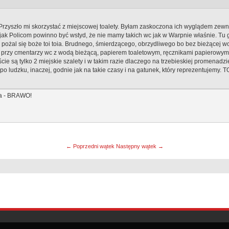
rzyszło mi skorzystać z miejscowej toalety. Byłam zaskoczona ich wyglądem zew
le jak Policom powinno być wstyd, że nie mamy takich wc jak w Warpnie właśnie. Tu
pożal się boże toi toia. Brudnego, śmierdzącego, obrzydliwego bo bez bieżącej wo
rzy cmentarzy wc z wodą bieżącą, papierem toaletowym, ręcznikami papierowymi, 
e są tylko 2 miejskie szalety i w takim razie dlaczego na trzebieskiej promenadzie
 ludzku, inaczej, godnie jak na takie czasy i na gatunek, który reprezentujemy. T
ła - BRAWO!
← Poprzedni wątek
Następny wątek →