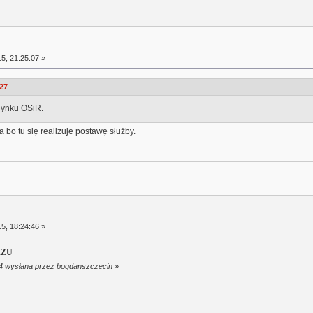
5, 21:25:07 »
:27
udynku OSiR.
 bo tu się realizuje postawę służby.
5, 18:24:46 »
RZU
:24 wysłana przez bogdanszczecin
»