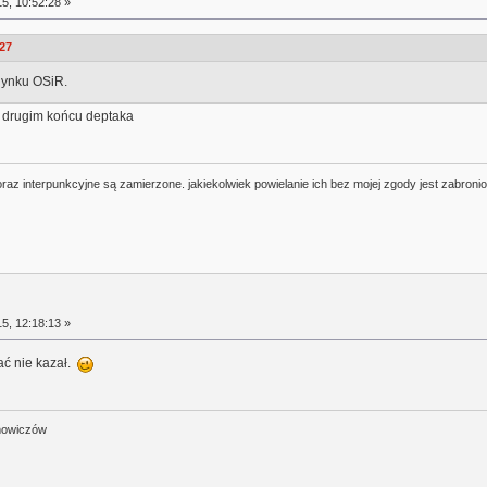
5, 10:52:28 »
:27
udynku OSiR.
a drugim końcu deptaka
oraz interpunkcyjne są zamierzone. jakiekolwiek powielanie ich bez mojej zgody jest zabroni
5, 12:18:13 »
ać nie kazał.
mowiczów