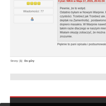
Cytat: NIKA w Maja 17, 2015, 20:41:34
Pewnie, że to wstyd.
Wiadomości: 77
Ostatnio byłam w Nowym Warpnie. P
czystości. Trzebież jak Trzebież a
deptak na Zamenhofa) , postawiono 
dopiero masakra. W Warpnie nawet p
takim razie dlaczego w naszym mieści
Miałam okazję zobaczyć, że można po
zrozumie.
Pięknie to pani opisała i podsumowa
Strony: [
1
]
Do góry