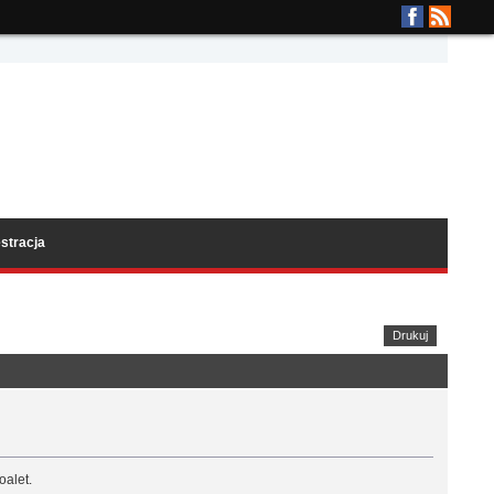
stracja
Drukuj
oalet.