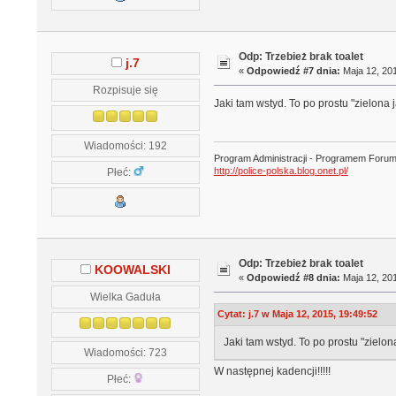
Odp: Trzebież brak toalet
j.7
«
Odpowiedź #7 dnia:
Maja 12, 201
Rozpisuje się
Jaki tam wstyd. To po prostu "zielona j
Wiadomości: 192
Program Administracji - Programem Foru
http://police-polska.blog.onet.pl/
Płeć:
Odp: Trzebież brak toalet
KOOWALSKI
«
Odpowiedź #8 dnia:
Maja 12, 201
Wielka Gaduła
Cytat: j.7 w Maja 12, 2015, 19:49:52
Jaki tam wstyd. To po prostu "zielona
Wiadomości: 723
W następnej kadencji!!!!!
Płeć: