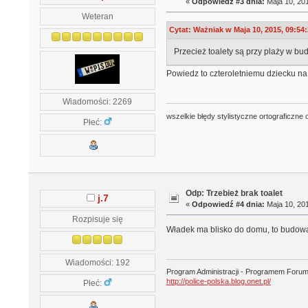
«
Odpowiedź #3 dnia:
Maja 10, 201
Weteran
Cytat: Ważniak w Maja 10, 2015, 09:54
Przecież toalety są przy plaży w b
Powiedz to czteroletniemu dziecku n
Wiadomości: 2269
wszelkie błędy stylistyczne ortograficzne 
Płeć:
Odp: Trzebież brak toalet
j.7
«
Odpowiedź #4 dnia:
Maja 10, 201
Rozpisuje się
Władek ma blisko do domu, to budow
Wiadomości: 192
Program Administracji - Programem Foru
http://police-polska.blog.onet.pl/
Płeć: