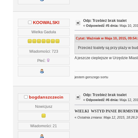
Odp: Trzebież brak toalet
KOOWALSKI
«
Odpowiedź #5 dnia:
Maja 10, 201
Wielka Gaduła
Cytat: Ważniak w Maja 10, 2015, 09:54
Przecież toalety są przy plaży w b
Wiadomości: 723
A jeszcze cieplejsze w Urzędzie Miasta
Płeć:
jestem gorszego sortu
Odp: Trzebież brak toalet
bogdanszczecin
«
Odpowiedź #6 dnia:
Maja 12, 201
Nowicjusz
WIELKI WSTYD PANIE BURMIST
«
Ostatnia zmiana: Maja 12, 2015, 18:26
Wiadomości: 21