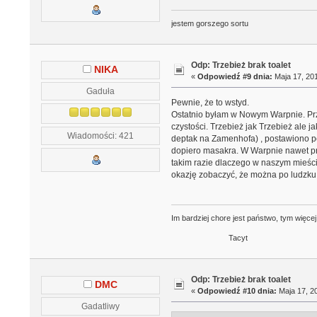
jestem gorszego sortu
Odp: Trzebież brak toalet
NIKA
«
Odpowiedź #9 dnia:
Maja 17, 201
Gaduła
Pewnie, że to wstyd.
Ostatnio byłam w Nowym Warpnie. Prz
czystości. Trzebież jak Trzebież ale
Wiadomości: 421
deptak na Zamenhofa) , postawiono po
dopiero masakra. W Warpnie nawet pr
takim razie dlaczego w naszym mieście
okazję zobaczyć, że można po ludzku, 
Im bardziej chore jest państwo, tym więce
Tacyt
Odp: Trzebież brak toalet
DMC
«
Odpowiedź #10 dnia:
Maja 17, 20
Gadatliwy