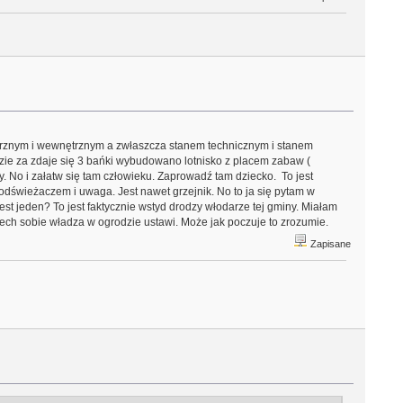
trznym i wewnętrznym a zwłaszcza stanem technicznym i stanem
dzie za zdaje się 3 bańki wybudowano lotnisko z placem zabaw (
. No i załatw się tam człowieku. Zaprowadź tam dziecko. To jest
świeżaczem i uwaga. Jest nawet grzejnik. No to ja się pytam w
est jeden? To jest faktycznie wstyd drodzy włodarze tej gminy. Miałam
niech sobie władza w ogrodzie ustawi. Może jak poczuje to zrozumie.
Zapisane