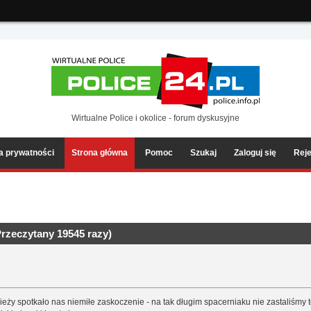
ia2/forum/Sources/Load.php(2501) : eval()'d code
on line
199
Wirtualne Police i okolice - forum dyskusyjne
ka prywatności
Strona główna
Pomoc
Szukaj
Zaloguj się
Reje
Przeczytany 19545 razy)
y spotkało nas niemiłe zaskoczenie - na tak długim spacerniaku nie zastaliśmy t