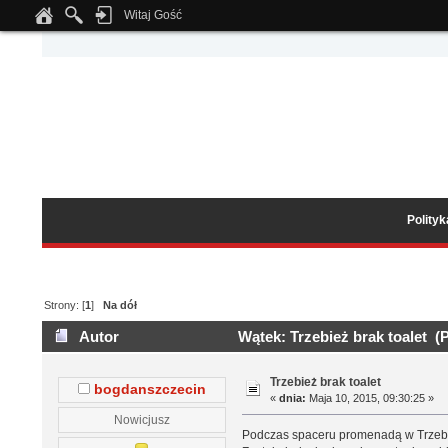
Witaj Gość
Notice
: Undefined index: tapatalk_body_hook in
/home/klient.dhosting.pl/wipmed
Polity
Strony: [
1
]
Na dół
Autor
Wątek: Trzebież brak toalet (
Trzebież brak toalet
bogdanszczecin
«
dnia:
Maja 10, 2015, 09:30:25 »
Nowicjusz
Podczas spaceru promenadą w Trzebież