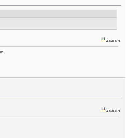
Zapisane
one!
Zapisane