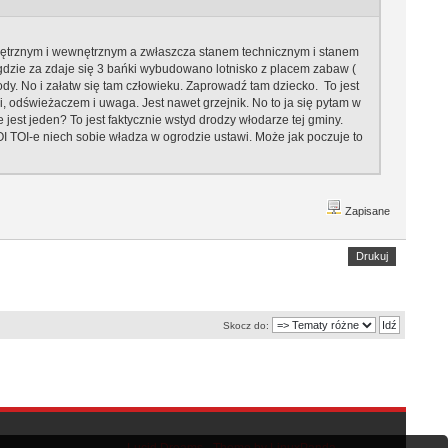
nętrznym i wewnętrznym a zwłaszcza stanem technicznym i stanem
 gdzie za zdaje się 3 bańki wybudowano lotnisko z placem zabaw (
dy. No i załatw się tam człowieku. Zaprowadź tam dziecko. To jest
odświeżaczem i uwaga. Jest nawet grzejnik. No to ja się pytam w
 jest jeden? To jest faktycznie wstyd drodzy włodarze tej gminy.
OI TOI-e niech sobie władza w ogrodzie ustawi. Może jak poczuje to
Zapisane
Drukuj
Skocz do:
Lucid Dreams - Theme by LinuxPanda