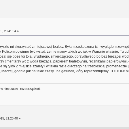
5, 20:41:34 »
yszło mi skorzystać z miejscowej toalety. Byłam zaskoczona ich wyglądem zewnę
 jak Policom powinno być wstyd, że nie mamy takich wc jak w Warpnie właśnie. Tu g
żal się boże toi toia. Brudnego, śmierdzącego, obrzydliwego bo bez bieżącej wody
zy cmentarzy wc z wodą bieżącą, papierem toaletowym, ręcznikami papierowymi, od
 są tylko 2 miejskie szalety i w takim razie dlaczego na trzebieskiej promenadzie j
inaczej, godnie jak na takie czasy i na gatunek, który reprezentujemy. TOI TOI-e 
j w nim ustaw i rozporządzeń.
15, 21:25:40 »