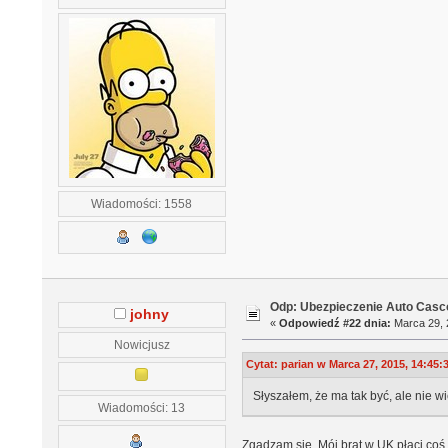
Wiadomości: 1558
Odp: Ubezpieczenie Auto Casco
johny
«
Odpowiedź #22 dnia:
Marca 29, 
Nowicjusz
Cytat: parian w Marca 27, 2015, 14:45:
Słyszałem, że ma tak być, ale nie w
Wiadomości: 13
Zgadzam się. Mój brat w UK płaci coś 