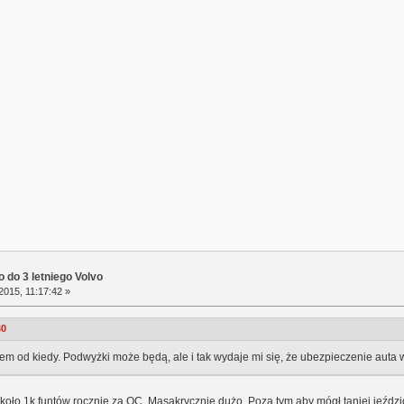
 do 3 letniego Volvo
2015, 11:17:42 »
30
iem od kiedy. Podwyżki może będą, ale i tak wydaje mi się, że ubezpieczenie auta w
koło 1k funtów rocznie za OC. Masakrycznie dużo. Poza tym aby mógł taniej jeździć 