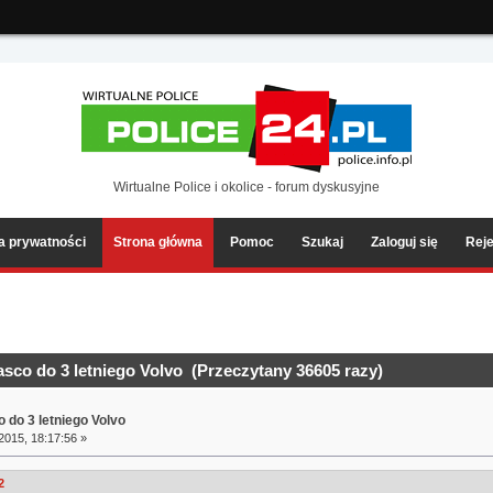
ia2/forum/Sources/Load.php(2501) : eval()'d code
on line
199
Wirtualne Police i okolice - forum dyskusyjne
ka prywatności
Strona główna
Pomoc
Szukaj
Zaloguj się
Reje
sco do 3 letniego Volvo (Przeczytany 36605 razy)
 do 3 letniego Volvo
2015, 18:17:56 »
2