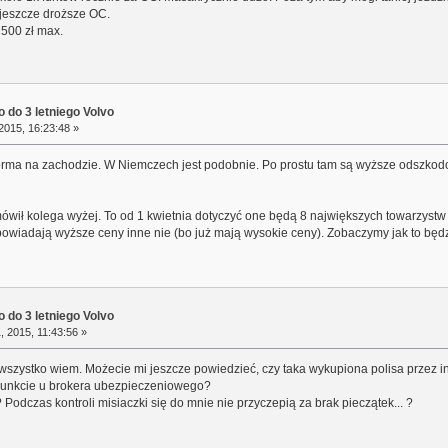
 jeszcze droższe OC.
 500 zł max.
 do 3 letniego Volvo
2015, 16:23:48 »
orma na zachodzie. W Niemczech jest podobnie. Po prostu tam są wyższe odszkodowa
h mówił kolega wyżej. To od 1 kwietnia dotyczyć one będą 8 największych towarzys
powiadają wyższe ceny inne nie (bo już mają wysokie ceny). Zobaczymy jak to będz
 do 3 letniego Volvo
, 2015, 11:43:56 »
e wszystko wiem. Możecie mi jeszcze powiedzieć, czy taka wykupiona polisa przez i
punkcie u brokera ubezpieczeniowego?
odczas kontroli misiaczki się do mnie nie przyczepią za brak pieczątek... ?