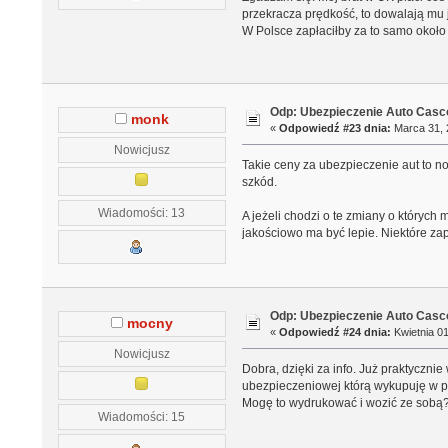
przekracza prędkość, to dowalają mu
W Polsce zapłaciłby za to samo około
Odp: Ubezpieczenie Auto Casco
monk
«
Odpowiedź #23 dnia:
Marca 31, 
Nowicjusz
Takie ceny za ubezpieczenie aut to n
szkód.
Wiadomości: 13
A jeżeli chodzi o te zmiany o któryc
jakościowo ma być lepie. Niektóre za
Odp: Ubezpieczenie Auto Casco
mocny
«
Odpowiedź #24 dnia:
Kwietnia 01
Nowicjusz
Dobra, dzięki za info. Już praktyczni
ubezpieczeniowej którą wykupuję w 
Mogę to wydrukować i wozić ze sobą? P
Wiadomości: 15