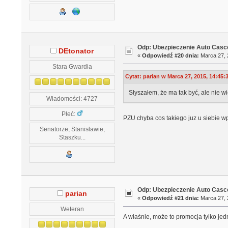
Odp: Ubezpieczenie Auto Casco
DEtonator
«
Odpowiedź #20 dnia:
Marca 27, 
Stara Gwardia
Cytat: parian w Marca 27, 2015, 14:45:
Słyszałem, że ma tak być, ale nie w
Wiadomości: 4727
Płeć:
PZU chyba cos takiego juz u siebie w
Senatorze, Stanisławie,
Staszku...
Odp: Ubezpieczenie Auto Casco
parian
«
Odpowiedź #21 dnia:
Marca 27, 
Weteran
A właśnie, może to promocja tylko jed