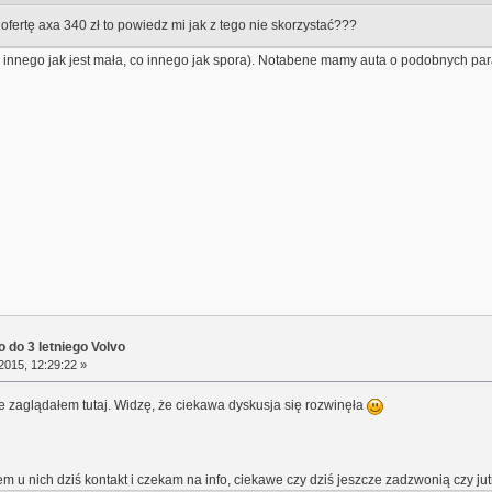
ofertę axa 340 zł to powiedz mi jak z tego nie skorzystać???
o innego jak jest mała, co innego jak spora). Notabene mamy auta o podobnych par
 do 3 letniego Volvo
2015, 12:29:22 »
e zaglądałem tutaj. Widzę, że ciekawa dyskusja się rozwinęła
em u nich dziś kontakt i czekam na info, ciekawe czy dziś jeszcze zadzwonią czy jut