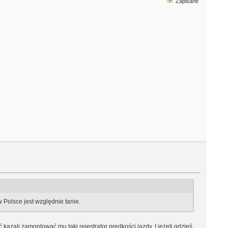
Zapisane
 Polsce jest względnie tanie.
kazali zamontować mu taki rejestrator prędkości jazdy. I jeżeli gdzieś