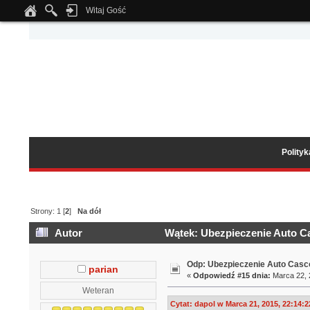
Witaj Gość
Notice
: Undefined index: tapatalk_body_hook in
/home/klient.dhosting.pl/wipmed
Polity
Strony:
1
[
2
]
Na dół
Autor
Wątek: Ubezpieczenie Auto Ca
Odp: Ubezpieczenie Auto Casco
parian
«
Odpowiedź #15 dnia:
Marca 22, 
Weteran
Cytat: dapol w Marca 21, 2015, 22:14:2