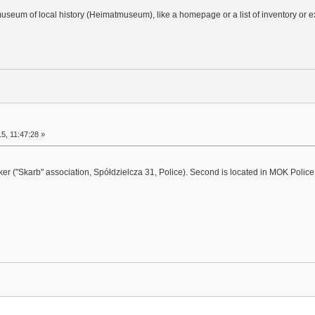
useum of local history (Heimatmuseum), like a homepage or a list of inventory or ex
5, 11:47:28 »
unker ("Skarb" association, Spółdzielcza 31, Police). Second is located in MOK Police