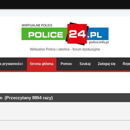
ia2/forum/Sources/Load.php(2501) : eval()'d code
on line
199
Wirtualne Police i okolice - forum dyskusyjne
ka prywatności
Strona główna
Pomoc
Szukaj
Zaloguj się
Reje
 (Przeczytany 8954 razy)