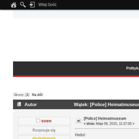
Witaj Gość
Notice
: Undefined index: tapatalk_body_hook in
/home/klient.dhosting.pl/wipmed
Polity
Strony: [
1
]
Na dół
Autor
Wątek: [Police] Heimatmuseum
[Police] Heimatmuseum
sven
«
dnia:
Maja 09, 2015, 11:37:00 »
Rozpisuje się
Hello!