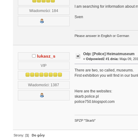
I am searching for information about m
Wiadomości: 184
Sven
Please answer in English or German
Odp: [Police] Heimatmuseum
lukasz_s
«
Odpowiedź #1 dnia:
Maja 09, 201
VIP
There are two, so called, museums.
First exhibition you will find in our b
Wiadomości: 1387
Here are the websites:
skarb.police.pl
police750.blogspot.com
SPZP "Skarb"
Strony: [
1
]
Do góry