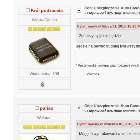
Odp: Ubezpieczenie Auto Casco
Król podziemia
«
Odpowiedź #25 dnia:
Kwietnia 01
Wielka Gaduła
Cytat: monk w Marca 31, 2015, 16:23:4
Zobaczymy jak to będzie.
Będzie na pewno trudniej tym wszystk
" Puste worki nadyma wiatr, bezmyślnych 
Wiadomości: 899
-Sokrates-
Odp: Ubezpieczenie Auto Casco
parian
«
Odpowiedź #26 dnia:
Kwietnia 01
Weteran
Cytat: mocny w Kwietnia 01, 2015, 11:
Mogę to wydrukować i wozić ze sobą?