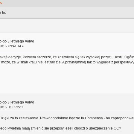
05
 to:
 do 3 letniego Volvo
2015, 09:41:14 »
akąś decyzję. Powiem szczerze, że zdziwiłem się tak wysokiej pozycji Hestii. Ogól
może, że w skali kraju nie jest tak źle. A przynajmniej tak to wygląda z perspektyw
 do 3 letniego Volvo
2015, 11:05:22 »
. Dzięki za to zestawienie. Prawdopodobnie będzie to Compensa - bo zaproponowa
zego kwietnia mają zmienić się przepisy jeżeli chodzi o ubezpieczenie OC?