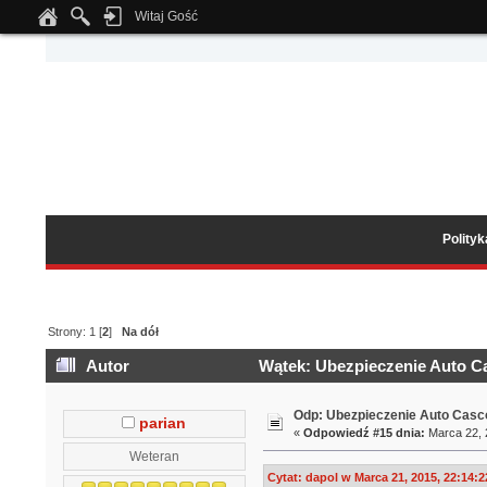
Witaj Gość
Notice
: Undefined index: tapatalk_body_hook in
/home/klient.dhosting.pl/wipmed
Polity
Strony:
1
[
2
]
Na dół
Autor
Wątek: Ubezpieczenie Auto Ca
Odp: Ubezpieczenie Auto Casco
parian
«
Odpowiedź #15 dnia:
Marca 22, 
Weteran
Cytat: dapol w Marca 21, 2015, 22:14:2