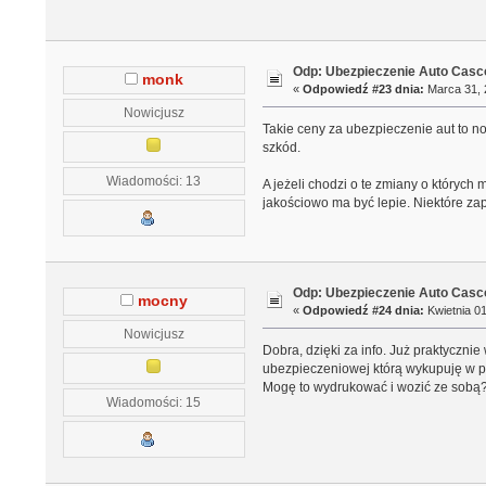
Odp: Ubezpieczenie Auto Casco
monk
«
Odpowiedź #23 dnia:
Marca 31, 
Nowicjusz
Takie ceny za ubezpieczenie aut to n
szkód.
Wiadomości: 13
A jeżeli chodzi o te zmiany o któryc
jakościowo ma być lepie. Niektóre za
Odp: Ubezpieczenie Auto Casco
mocny
«
Odpowiedź #24 dnia:
Kwietnia 01
Nowicjusz
Dobra, dzięki za info. Już praktyczni
ubezpieczeniowej którą wykupuję w 
Mogę to wydrukować i wozić ze sobą? P
Wiadomości: 15