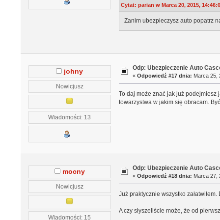
Cytat: parian w Marca 20, 2015, 14:46:
Zanim ubezpieczysz auto popatrz na
Odp: Ubezpieczenie Auto Casco
johny
«
Odpowiedź #17 dnia:
Marca 25, 
Nowicjusz
To daj może znać jak już podejmiesz j
towarzystwa w jakim się obracam. Być 
Wiadomości: 13
Odp: Ubezpieczenie Auto Casco
mocny
«
Odpowiedź #18 dnia:
Marca 27, 
Nowicjusz
Już praktycznie wszystko załatwiłem
A czy słyszeliście może, że od pierws
Wiadomości: 15