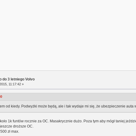
 do 3 letniego Volvo
2015, 11:17:42 »
30
iem od kiedy. Podwyżki może będą, ale i tak wydaje mi się, że ubezpieczenie auta w
koło 1k funtów rocznie za OC. Masakrycznie dużo. Poza tym aby mógł taniej jeździć 
 jeszcze droższe OC.
 500 zł max.