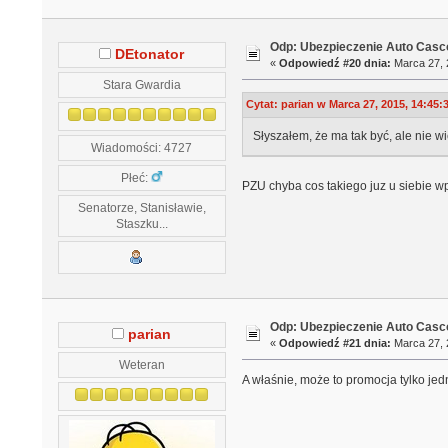
Odp: Ubezpieczenie Auto Casco
DEtonator
«
Odpowiedź #20 dnia:
Marca 27, 
Stara Gwardia
Cytat: parian w Marca 27, 2015, 14:45:
Słyszałem, że ma tak być, ale nie w
Wiadomości: 4727
Płeć:
PZU chyba cos takiego juz u siebie w
Senatorze, Stanisławie,
Staszku...
Odp: Ubezpieczenie Auto Casco
parian
«
Odpowiedź #21 dnia:
Marca 27, 
Weteran
A właśnie, może to promocja tylko jed