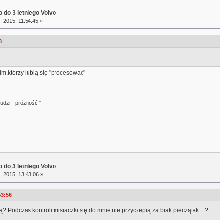
 do 3 letniego Volvo
, 2015, 11:54:45 »
8
im,którzy lubią się "procesować"
ludzi - próżność "
 do 3 letniego Volvo
, 2015, 13:43:06 »
43:56
 Podczas kontroli misiaczki się do mnie nie przyczepią za brak pieczątek... ?