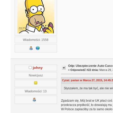
Wiadomości: 1558
Odp: Ubezpieczenie Auto Casco
johny
«
Odpowiedź #22 dnia:
Marca 29, 
Nowicjusz
Cytat: parian w Marca 27, 2015, 14:45:
Słyszałem, że ma tak być, ale nie w
Wiadomości: 13
Zgadzam się. Mój brat w UK płaci coś 
przekracza prędkość, to dowalają mu
W Polsce zapłaciłby za to samo około