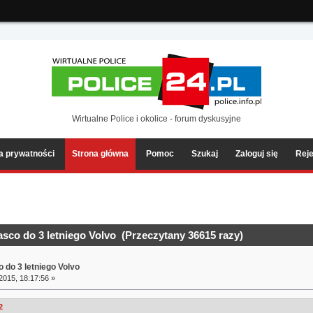
ia2/forum/Sources/Load.php(2501) : eval()'d code
on line
199
Wirtualne Police i okolice - forum dyskusyjne
ka prywatności
Strona główna
Pomoc
Szukaj
Zaloguj się
Reje
sco do 3 letniego Volvo (Przeczytany 36615 razy)
 do 3 letniego Volvo
2015, 18:17:56 »
2