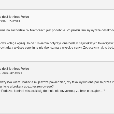
 do 3 letniego Volvo
2015, 16:23:48 »
orma na zachodzie. W Niemczech jest podobnie. Po prostu tam są wyższe odszkodowa
h mówił kolega wyżej. To od 1 kwietnia dotyczyć one będą 8 największych towarzys
powiadają wyższe ceny inne nie (bo już mają wysokie ceny). Zobaczymy jak to będz
 do 3 letniego Volvo
, 2015, 11:43:56 »
e wszystko wiem. Możecie mi jeszcze powiedzieć, czy taka wykupiona polisa przez i
punkcie u brokera ubezpieczeniowego?
odczas kontroli misiaczki się do mnie nie przyczepią za brak pieczątek... ?