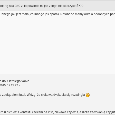
ofertę axa 340 zł to powiedz mi jak z tego nie skorzystać???
o innego jak jest mała, co innego jak spora). Notabene mamy auta o podobnych par
 do 3 letniego Volvo
2015, 12:29:22 »
e zaglądałem tutaj. Widzę, że ciekawa dyskusja się rozwinęła
em u nich dziś kontakt i czekam na info, ciekawe czy dziś jeszcze zadzwonią czy jut